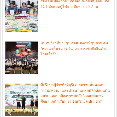
สืบดอนเมือง รวบ2 อดีตพนักงานซับคอนแทค
TOT ลักแบตตู้ไฟเก่าเสียหาย 2.2 ล้าน
นนทบุรี เวทีประชุม ศจย. ชงภาษีสุขภาพ คุม
“หวาน-เค็ม-เมา-ควัน“ ลดการเข้าถึงสินค้าก่อ
โรคเรื้อรัง
ที่ปรึกษาผู้ว่าฯสิงห์บุรี(ฝ่ายความมั่นคงและ
การปกครอง )และประธานกลุ่มพิทักษ์แผ่นดิน
สยามและปกป้องราชบัลลังก์ มอบทุนการ
ศึกษาแก่นักเรียน รร.ธัญรัตน์ จ.ปทุมธานี