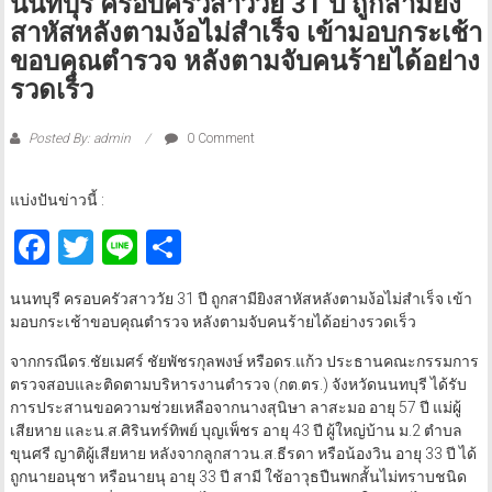
นนทบุรี ครอบครัวสาววัย 31 ปี ถูกสามียิง
สาหัสหลังตามง้อไม่สำเร็จ เข้ามอบกระเช้า
ขอบคุณตำรวจ หลังตามจับคนร้ายได้อย่าง
รวดเร็ว
Posted By: admin
0 Comment
แบ่งปันข่าวนี้ :
Facebook
Twitter
Line
Share
นนทบุรี ครอบครัวสาววัย 31 ปี ถูกสามียิงสาหัสหลังตามง้อไม่สำเร็จ เข้า
มอบกระเช้าขอบคุณตำรวจ หลังตามจับคนร้ายได้อย่างรวดเร็ว
จากกรณีดร.ชัยเมศร์ ชัยพัชรกุลพงษ์ หรือดร.แก้ว ประธานคณะกรรมการ
ตรวจสอบและติดตามบริหารงานตำรวจ (กต.ตร.) จังหวัดนนทบุรี ได้รับ
การประสานขอความช่วยเหลือจากนางสุนิษา ลาสะมอ อายุ 57 ปี แม่ผู้
เสียหาย และน.ส.ศิรินทร์ทิพย์ บุญเพ็ชร อายุ 43 ปี ผู้ใหญ่บ้าน ม.2 ตำบล
ขุนศรี ญาติผู้เสียหาย หลังจากลูกสาวน.ส.ธีรดา หรือน้องวิน อายุ 33 ปี ได้
ถูกนายอนุชา หรือนายนุ อายุ 33 ปี สามี ใช้อาวุธปืนพกสั้นไม่ทราบชนิด