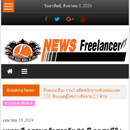
Skip
วันอาทิตย์, สิงหาคม 9, 2026
to
content
News
Freelancer
นิ
วส์
ฟรี
แลน
เซอร์
Breaking News:
สืบดอนเมือง รวบ2 อดีตพนักงานซับคอนแทค
TOT ลักแบตตู้ไฟเก่าเสียหาย 2.2 ล้าน
ข่าวประชาสัมพันธ์
เมษายน 18, 2024