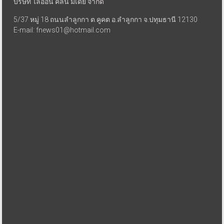
บริษัท ไลอ้อน คลีน มีเดีย จำกัด
5/37 หมู่ 18 ถนนลำลูกกา ต.คูคต อ.ลำลูกกา จ.ปทุมธานี 12130
E-mail: fnews01@hotmail.com