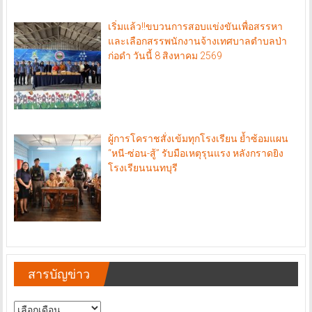
เริ่มแล้ว!!ขบวนการสอบแข่งขันเพื่อสรรหา
และเลือกสรรพนักงานจ้างเทศบาลตำบลป่า
ก่อดำ วันนี้ 8 สิงหาคม 2569
ผู้การโคราชสั่งเข้มทุกโรงเรียน ย้ำซ้อมแผน
“หนี-ซ่อน-สู้” รับมือเหตุรุนแรง หลังกราดยิง
โรงเรียนนนทบุรี
สารบัญข่าว
สารบัญ