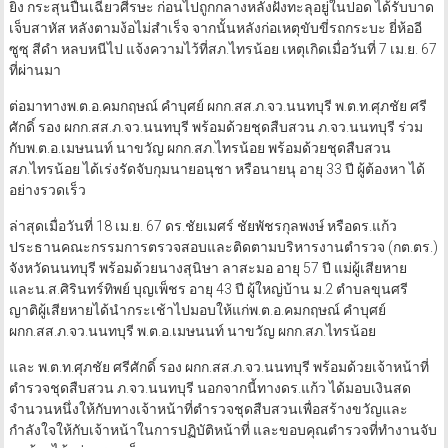
ยิง กระสุนปืนเฉี่ยวศีรษะ ก่อนไปถูกกลางหลังฝังทะลุอยู่ในปอด ได้รับบาด
เจ็บสาหัส หลังตามง้อไม่สำเร็จ จากนั้นหลังก่อเหตุขับขี่รถกระบะ ยี่ห้ออี
ซูซุ สีดำ หลบหนีไป แจ้งความไว้ที่สภ.ไทรน้อย เหตุเกิดเมื่อวันที่ 7 เม.ย. 67
ที่ผ่านมา
ต่อมาทางพ.ต.อ.คมกฤษณ์ คำบุศย์ ผกก.สส.ภ.จว.นนทบุรี พ.ต.ท.ศุภชัย ศรี
ศักดิ์ รอง ผกก.สส.ภ.จว.นนทบุรี พร้อมด้วยชุดสืบสวน ภ.จว.นนทบุรี ร่วม
กับพ.ต.อ.เมษนนท์ นาขวัญ ผกก.สภ.ไทรน้อย พร้อมด้วยชุดสืบสวน
สภ.ไทรน้อย ได้เร่งรัดจับกุมนายอนุชา หรือนายนุ อายุ 33 ปี ผู้ต้องหา ได้
อย่างรวดเร็ว
ล่าสุดเมื่อวันที่ 18 เม.ย. 67 ดร.ชัยเมศร์ ชัยพัชรกุลพงษ์ หรือดร.แก้ว
ประธานคณะกรรมการตรวจสอบและติดตามบริหารงานตำรวจ (กต.ตร.)
จังหวัดนนทบุรี พร้อมด้วยนางสุนิษา ลาสะมอ อายุ 57 ปี แม่ผู้เสียหาย
และน.ส.ศิรินทร์ทิพย์ บุญเพ็ชร อายุ 43 ปี ผู้ใหญ่บ้าน ม.2 ตำบลขุนศรี
ญาติผู้เสียหายได้นำกระเช้าไปมอบให้แก่พ.ต.อ.คมกฤษณ์ คำบุศย์
ผกก.สส.ภ.จว.นนทบุรี พ.ต.อ.เมษนนท์ นาขวัญ ผกก.สภ.ไทรน้อย
และ พ.ต.ท.ศุภชัย ศรีศักดิ์ รอง ผกก.สส.ภ.จว.นนทบุรี พร้อมด้วยเจ้าหน้าที่
ตำรวจชุดสืบสวน ภ.จว.นนทบุรี นอกจากนี้ทางดร.แก้ว ได้มอบเงินสด
จำนวนหนึ่งให้กับทางเจ้าหน้าที่ตำรวจชุดสืบสวนเพื่อสร้างขวัญและ
กำลังใจให้กับเจ้าหน้าในการปฏิบัติหน้าที่ และขอบคุณตำรวจที่ทำงานจับ