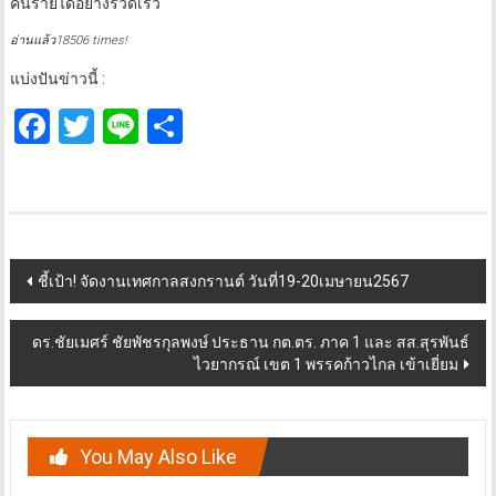
คนร้ายได้อย่างรวดเร็ว
อ่านแล้ว18506 times!
แบ่งปันข่าวนี้ :
Facebook
Twitter
Line
Share
Post
ชี้เป้า! จัดงานเทศกาลสงกรานต์ วันที่19-20เมษายน2567
navigation
ดร.ชัยเมศร์ ชัยพัชรกุลพงษ์ ประธาน กต.ตร. ภาค 1 และ สส.สุรพันธ์
ไวยากรณ์ เขต 1 พรรคก้าวไกล เข้าเยี่ยม
You May Also Like