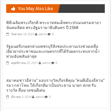
You May Also Like
พิธีเฉลิมพระเกียรติ พระบาทสมเด็จพระปรเมนทรมหาอา
นันทมหิดล พระอัฐมรามาธิบดินทร ปี 2568
กันยายน 18, 2025
admin
0
รัฐมนตรีเกษตรห่วงเพชรบุรีสั่งชลประทานเร่งช่วยเหลือ
เยียวยาประชาชนและเกษตรกรที่ได้รับผลกระทบจากน้ำ
ท่วมฉับพลันล่าสุด
พฤศจิกายน 25, 2021
admin
0
สมาคมชาวอีสาน” มอบรางวัลเกียรติคุณ “ฅนดีเมืองอีสาน”
รมว.กลาโหม ให้เกียรติมาเป็นประธาน นายก สภท.รับ
รางวัล สื่อมวลชนดีเด่น
มีนาคม 3, 2024
admin
0