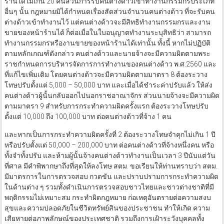
ร้านได้ไม่เกิน 20 คนส่วนการรับคนต่างด้าวเข้าทำงานกรรมกรประเภท
อื่นๆ นั้น กฎหมายมิได้กำหนดเรื่องสัดส่วนจำนวนคนต่างด้าว ที่จะรับคน
ต่างด้าวเข้าทำงานไว้ แต่คนต่างด้าวจะมีสิทธิทำงานกรรมกรและงาน
ขายของหน้าร้านได้ ก็ต่อเมื่อในใบอนุญาตทำงานระบุสิทธิว่า สามารถ
ทำงานกรรมกรหรืองานขายของหน้าร้านได้เท่านั้น ทั้งนี้ หากไม่ปฏิบัติ
ตามหลักเกณฑ์ดังกล่าว คนต่างด้าวและนายจ้างจะมีความผิดตามพระ
ราชกำหนดการบริหารจัดการการทำงานของคนต่างด้าว พ.ศ.2560 และ
ที่แก้ไขเพิ่มเติม โดยคนต่างด้าวจะมีความผิดตามมาตรา 8 ต้องระวาง
โทษปรับตั้งแต่ 5,000 – 50,000 บาท และเมื่อได้ชำระค่าปรับแล้ว ให้ส่ง
คนต่างด้าวผู้นั้นกลับออกไปนอกราชอาณาจักร ส่วนนายจ้างจะมีความผิด
ตามมาตรา 9 สำหรับการกระทำความผิดครั้งแรก ต้องระวางโทษปรับ
ตั้งแต่ 10,000 ถึง 100,000 บาท ต่อคนต่างด้าวที่จ้าง 1 คน
และหากเป็นการกระทำความผิดครั้งที่ 2 ต้องระวางโทษจำคุกไม่เกิน 1 ปี
หรือปรับตั้งแต่ 50,000 – 200,000 บาท ต่อคนต่างด้าวที่จ้างหนึ่งคน หรือ
ทั้งจำทั้งปรับ และห้ามผู้นั้นจ้างคนต่างด้าวทำงานเป็นเวลา 3 ปีนับแต่วัน
ที่ศาล มีคำพิพากษาถึงที่สุดให้ลงโทษ สตม. ขอเรียนให้ท่านทราบว่า สตม.
มีมาตรการในการตรวจสอบ กวดขัน และปราบปรามการกระทำความผิด
ในด้านต่าง ๆ รวมทั้งดำเนินการตรวจสอบชาวไทยและชาวต่างชาติที่มี
พฤติกรรมไม่เหมาะสม กระทำผิดกฎหมาย ก่อเหตุอันตรายต่อความสงบ
สุขและความปลอดภัยในชีวิตทรัพย์สินของประชาชน ทำให้เกิด ความ
เสียหายต่อภาพลักษณ์ของประเทศชาติ รวมถึงการเฝ้าระวังบุคคลทั้ง