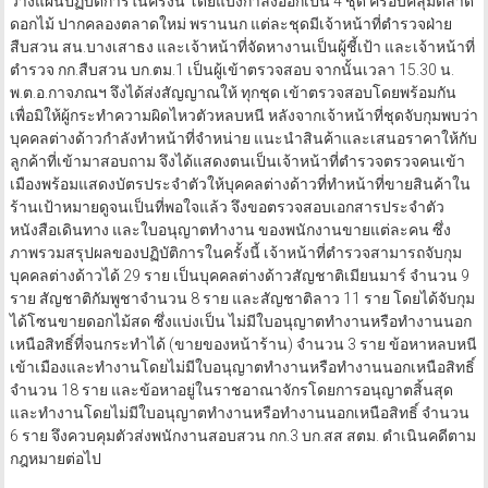
วางแผนปฏิบัติการในครั้งนี้ โดยแบ่งกำลังออกเป็น 4 ชุด ครอบคลุมตลาด
ดอกไม้ ปากคลองตลาดใหม่ พรานนก แต่ละชุดมีเจ้าหน้าที่ตำรวจฝ่าย
สืบสวน สน.บางเสาธง และเจ้าหน้าที่จัดหางานเป็นผู้ชี้เป้า และเจ้าหน้าที่
ตำรวจ กก.สืบสวน บก.ตม.1 เป็นผู้เข้าตรวจสอบ จากนั้นเวลา 15.30 น.
พ.ต.อ.กาจภณฯ จึงได้ส่งสัญญาณให้ ทุกชุด เข้าตรวจสอบโดยพร้อมกัน
เพื่อมิให้ผู้กระทำความผิดไหวตัวหลบหนี หลังจากเจ้าหน้าที่ชุดจับกุมพบว่า
บุคคลต่างด้าวกำลังทำหน้าที่จำหน่าย แนะนำสินค้าและเสนอราคาให้กับ
ลูกค้าที่เข้ามาสอบถาม จึงได้แสดงตนเป็นเจ้าหน้าที่ตำรวจตรวจคนเข้า
เมืองพร้อมแสดงบัตรประจำตัวให้บุคคลต่างด้าวที่ทำหน้าที่ขายสินค้าใน
ร้านเป้าหมายดูจนเป็นที่พอใจแล้ว จึงขอตรวจสอบเอกสารประจำตัว
หนังสือเดินทาง และใบอนุญาตทำงาน ของพนักงานขายแต่ละคน ซึ่ง
ภาพรวมสรุปผลของปฏิบัติการในครั้งนี้ เจ้าหน้าที่ตำรวจสามารถจับกุม
บุคคลต่างด้าวได้ 29 ราย เป็นบุคคลต่างด้าวสัญชาติเมียนมาร์ จำนวน 9
ราย สัญชาติกัมพูชาจำนวน 8 ราย และสัญชาติลาว 11 ราย โดยได้จับกุม
ได้โซนขายดอกไม้สด ซึ่งแบ่งเป็น ไม่มีใบอนุญาตทำงานหรือทำงานนอก
เหนือสิทธิ์ที่จนกระทำได้ (ขายของหน้าร้าน) จำนวน 3 ราย ข้อหาหลบหนี
เข้าเมืองและทำงานโดยไม่มีใบอนุญาตทำงานหรือทำงานนอกเหนือสิทธิ์
จำนวน 18 ราย และข้อหาอยู่ในราชอาณาจักรโดยการอนุญาตสิ้นสุด
และทำงานโดยไม่มีใบอนุญาตทำงานหรือทำงานนอกเหนือสิทธิ์ จำนวน
6 ราย จึงควบคุมตัวส่งพนักงานสอบสวน กก.3 บก.สส สตม. ดำเนินคดีตาม
กฎหมายต่อไป