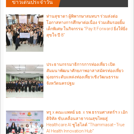
ข่าวเด่นประจำวัน
ท่านสุชาดา ผู้พิพากษาสมทบฯ ร่วมส่งต่อ
โอกาสทางการศึกษาต่อเนื่อง ร่วมเติมรอยยิ้ม
เด็กพิเศษ ในกิจกรรม “Pay It Forward ยิ่งให้ยิ่ง
สุขใจ ปี 8”
ประธานกรรมาธิการการท่องเที่ยว เปิด
สัมมนาพัฒนาศักยภาพอาสาสมัครท่องเที่ยว
มุ่งยกระดับแหล่งท่องเที่ยวเชิงวัฒนธรรม
จังหวัดนครปฐม
ทรู x คณะแพทย์ มธ. x รพ.ธรรมศาสตร์ฯ x เอ้ก
ดิจิทัล ขับเคลื่อนสาธารณสุขไทยสู่
Healthcare AI ชูไฮไลต์ “Thammasat–True
AI Health Innovation Hub”