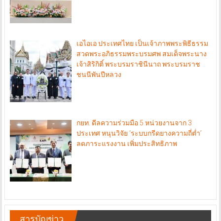
เอไอเอ ประเทศไทย เป็นเจ้าภาพพระพิธีธรรม
สวดพระอภิธรรมพระบรมศพ สมเด็จพระนาง
เจ้าสิริกิติ์ พระบรมราชินีนาถ พระบรมราช
ชนนีพันปีหลวง
กยท. ดีลความร่วมมือ 5 หน่วยงานจาก 3
ประเทศ หนุนวิจัย ‘ระบบกรีดยางความถี่ต่ำ’
ลดภาระแรงงาน เพิ่มประสิทธิภาพ
สารบัญข่าว