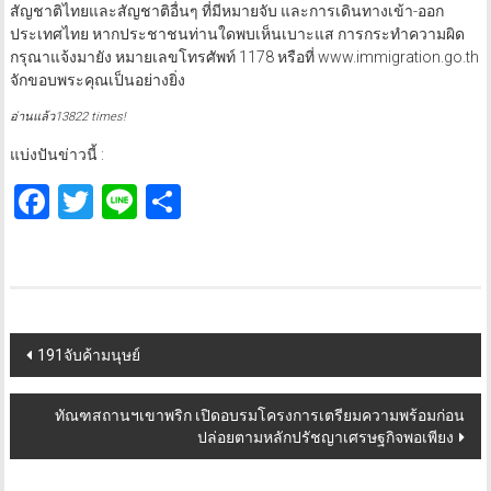
สัญชาติไทยและสัญชาติอื่นๆ ที่มีหมายจับ และการเดินทางเข้า-ออก
ประเทศไทย หากประชาชนท่านใดพบเห็นเบาะแส การกระทำความผิด
กรุณาแจ้งมายัง หมายเลขโทรศัพท์ 1178 หรือที่ www.immigration.go.th
จักขอบพระคุณเป็นอย่างยิ่ง
อ่านแล้ว13822 times!
แบ่งปันข่าวนี้ :
Facebook
Twitter
Line
Share
Post
191จับค้ามนุษย์
navigation
ทัณฑสถานฯเขาพริก เปิดอบรมโครงการเตรียมความพร้อมก่อน
ปล่อยตามหลักปรัชญาเศรษฐกิจพอเพียง