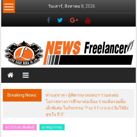
Skip
วันเสาร์, สิงหาคม 8, 2026
to
content
News
Freelancer
นิ
วส์
ฟรี
แลน
เซอร์
Breaking News:
ท่านสุชาดา ผู้พิพากษาสมทบฯ ร่วมส่งต่อ
โอกาสทางการศึกษาต่อเนื่อง ร่วมเติมรอยยิ้ม
เด็กพิเศษ ในกิจกรรม “Pay It Forward ยิ่งให้ยิ่ง
สุขใจ ปี 8”
ข่าวประชาสัมพันธ์
อาชญากรรม