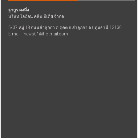
ฐากูร คงมิ่ง
บริษัท ไลอ้อน คลีน มีเดีย จำกัด
5/37 หมู่ 18 ถนนลำลูกกา ต.คูคต อ.ลำลูกกา จ.ปทุมธานี 12130
E-mail: fnews01@hotmail.com