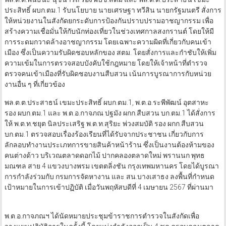
ประสิทธิ์ ผบก.ตม.1 รับนโยบาย นายเศรษฐา ทวีสิน นายกรัฐมนตรี สั่งการ
ให้หน่วยงานในสังกัดยกระดับการป้องกันปราบปรามอาชญากรรม เพื่อ
สร้างความเชื่อมั่นให้กับนักท่องเที่ยวในช่วงเทศกาลสงกรานต์ โดยให้มี
การระดมกวาดล้างอาชญากรรม โดยเฉพาะความผิดที่เกี่ยวกับคนเข้า
เมือง ซึ่งเป็นความรับผิดชอบหลักของ สตม. โดยสั่งการและกำชับให้เพิ่ม
ความเข้มในการตรวจสอบบังคับใช้กฎหมาย โดยให้เจ้าหน้าที่ตำรวจ
ตรวจคนเข้าเมืองที่รับผิดชอบงานสืบสวน เน้นการบูรณาการกับหน่วย
งานอื่น ๆ ที่เกี่ยวข้อง
พล.ต.ต.ประสาธน์ เขมะประสิทธิ์ ผบก.ตม.1, พ.ต.อ.ระพีพัฒน์ อุตสาหะ
รอง ผบก.ตม.1 และ พ.ต.อ.กาจภณ ปฐมัง ผกก.สืบสวน บก.ตม.1 ได้สั่งการ
ให้ พ.ต.ท.ชยุต นิลประเสริฐ พ.ต.ท.สุริยะ พ่วงสมบัติ รอง ผกก.สืบสวน
บก.ตม.1 ตรวจสอบเรื่องร้องเรียนที่ได้รับจากประชาชน เกี่ยวกับการ
ลักลอบทำงานประเภทการขายสินค้าหน้าร้าน ซึ่งเป็นงานต้องห้ามของ
คนต่างด้าว บริเวณตลาดดอกไม้ ปากคลองตลาดใหม่ พรานนก พุทธ
มณฑล สาย 4 แขวงบางพรม เขตตลิ่งชัน กรุงเทพมหานคร โดยได้บูรณา
การกำลังร่วมกับ กรมการจัดหางาน และ สน.บางเสาธง ลงพื้นที่กำหนด
เป้าหมายในการเข้าปฏิบัติ เมื่อวันพฤหัสบดีที่ 4 เมษายน 2567 ที่ผ่านมา
พ.ต.อ.กาจภณฯ ได้นัดหมายประชุมข้าราชการตำรวจในสังกัดเพื่อ