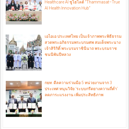
Healthcare AI ชูไฮไลต์ “Thammasat–True
AI Health Innovation Hub”
เอไอเอ ประเทศไทย เป็นเจ้าภาพพระพิธีธรรม
สวดพระอภิธรรมพระบรมศพ สมเด็จพระนาง
เจ้าสิริกิติ์ พระบรมราชินีนาถ พระบรมราช
ชนนีพันปีหลวง
กยท. ดีลความร่วมมือ 5 หน่วยงานจาก 3
ประเทศ หนุนวิจัย ‘ระบบกรีดยางความถี่ต่ำ’
ลดภาระแรงงาน เพิ่มประสิทธิภาพ