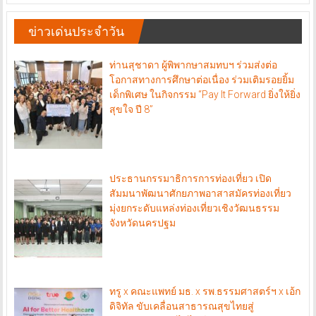
ข่าวเด่นประจำวัน
ท่านสุชาดา ผู้พิพากษาสมทบฯ ร่วมส่งต่อ
โอกาสทางการศึกษาต่อเนื่อง ร่วมเติมรอยยิ้ม
เด็กพิเศษ ในกิจกรรม “Pay It Forward ยิ่งให้ยิ่ง
สุขใจ ปี 8”
ประธานกรรมาธิการการท่องเที่ยว เปิด
สัมมนาพัฒนาศักยภาพอาสาสมัครท่องเที่ยว
มุ่งยกระดับแหล่งท่องเที่ยวเชิงวัฒนธรรม
จังหวัดนครปฐม
ทรู x คณะแพทย์ มธ. x รพ.ธรรมศาสตร์ฯ x เอ้ก
ดิจิทัล ขับเคลื่อนสาธารณสุขไทยสู่