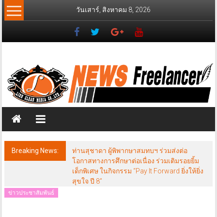
Skip
วันเสาร์, สิงหาคม 8, 2026
to
content
News
Freelancer
นิ
วส์
ฟรี
แลน
เซอร์
Breaking News:
ท่านสุชาดา ผู้พิพากษาสมทบฯ ร่วมส่งต่อ
โอกาสทางการศึกษาต่อเนื่อง ร่วมเติมรอยยิ้ม
เด็กพิเศษ ในกิจกรรม “Pay It Forward ยิ่งให้ยิ่ง
สุขใจ ปี 8”
ข่าวประชาสัมพันธ์