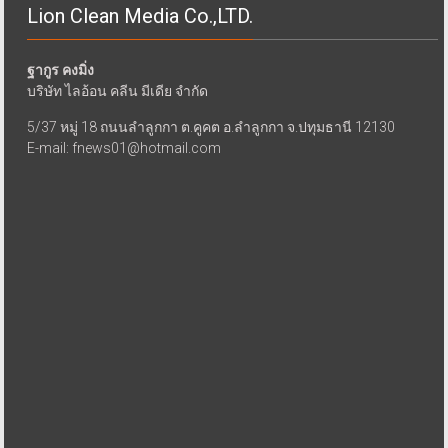
Lion Clean Media Co.,LTD.
ฐากูร คงมิ่ง
บริษัท ไลอ้อน คลีน มีเดีย จำกัด
5/37 หมู่ 18 ถนนลำลูกกา ต.คูคต อ.ลำลูกกา จ.ปทุมธานี 12130
E-mail: fnews01@hotmail.com