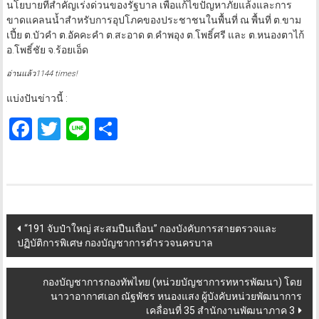
นโยบายที่สำคัญเร่งด่วนของรัฐบาล เพื่อแก้ไขปัญหาภัยแล้งและการ
ขาดแคลนน้ำสำหรับการอุปโภคของประชาชนในพื้นที่ ณ พื้นที่ ต.ขาม
เปี้ย ต.บัวคำ ต.อัคคะคำ ต.สะอาด ต.คำพอุง ต.โพธิ์ศรี และ ต.หนองตาไก้
อ.โพธิ์ชัย จ.ร้อยเอ็ด
อ่านแล้ว1144 times!
แบ่งปันข่าวนี้ :
Facebook
Twitter
Line
Share
Post
“191 จับป๋าใหญ่ สะสมปืนเถื่อน” ​กองบังคับการสายตรวจและ
ปฏิบัติการพิเศษ กองบัญชาการตำรวจนครบาล
navigation
กองบัญชาการกองทัพไทย (หน่วยบัญชาการทหารพัฒนา) โดย
นาวาอากาศเอก ณัฐพัชร หนองแสง ผู้บังคับหน่วยพัฒนาการ
เคลื่อนที่ 35 สำนักงานพัฒนาภาค 3