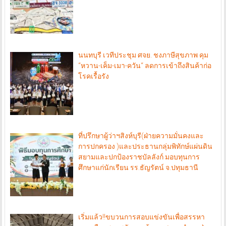
นนทบุรี เวทีประชุม ศจย. ชงภาษีสุขภาพ คุม
“หวาน-เค็ม-เมา-ควัน“ ลดการเข้าถึงสินค้าก่อ
โรคเรื้อรัง
ที่ปรึกษาผู้ว่าฯสิงห์บุรี(ฝ่ายความมั่นคงและ
การปกครอง )และประธานกลุ่มพิทักษ์แผ่นดิน
สยามและปกป้องราชบัลลังก์ มอบทุนการ
ศึกษาแก่นักเรียน รร.ธัญรัตน์ จ.ปทุมธานี
เริ่มแล้ว!!ขบวนการสอบแข่งขันเพื่อสรรหา