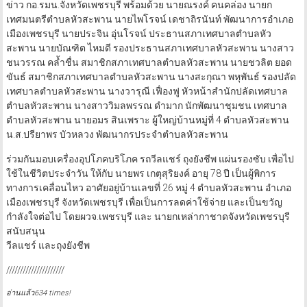
ข่าว กอ.รมน.จังหวัดเพชรบุรี พร้อมด้วย นายณรงค์ คนคล่อง นายก
เทศมนตรีตำบลหัวสะพาน นายไพโรจน์ เดชาถิรนันท์ พัฒนาการอำเภอ
เมืองเพชรบุรี นายประจิน อุ่นโรจน์ ประธานสภาเทศบาลตำบลหัว
สะพาน นายบัณฑิต ไหมดี รองประธานสภาเทศบาลหัวสะพาน นางสาว
ชนวรรณ คล้ำชื่น สมาชิกสภาเทศบาลตำบลหัวสะพาน นายชวลิต ยอด
ขันธ์ สมาชิกสภาเทศบาลตำบลหัวสะพาน นางสะกุณา พหุพันธ์ รองปลัด
เทศบาลตำบลหัวสะพาน นางวารุณี เฟื่องฟู หัวหน้าสำนักปลัดเทศบาล
ตำบลหัวสะพาน นางสาววิมลพรรณ ดำมาก นักพัฒนาชุมชน เทศบาล
ตำบลหัวสะพาน นายอมร สินเพราะ ผู้ใหญ่บ้านหมู่ที่ 4 ตำบลหัวสะพาน
น.ส.ปรียาพร บัวหลวง พัฒนากรประจำตำบลหัวสะพาน
ร่วมกันมอบเครื่องอุปโภคบริโภค รถวีลแชร์ ถุงยังชีพ แผ่นรองซับ เพื่อไป
ใช้ในชีวิตประจำวัน ให้กับ นายพร เกตุสุริยงค์ อายุ 78 ปี เป็นผู้พิการ
ทางการเคลื่อนไหว อาศัยอยู่บ้านเลขที่ 26 หมู่ 4 ตำบลหัวสะพาน อำเภอ
เมืองเพชรบุรี จังหวัดเพชรบุรี เพื่อเป็นการลดค่าใช้จ่าย และเป็นขวัญ
กำลังใจต่อไป โดยผวจ.เพชรบุรี และ นายกเหล่ากาชาดจังหวัดเพชรบุรี
สนับสนุน
วีลแชร์ และถุงยังชีพ
/////////////////////
อ่านแล้ว634 times!