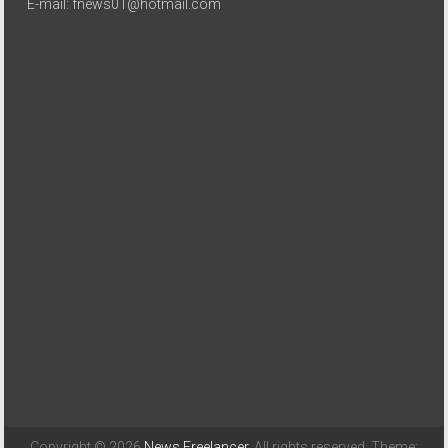
E-mail: fnews01@hotmail.com
Copyright © 2026
News Freelancer
. All rights reserved. Theme: