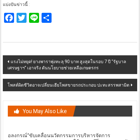
แบ่งปันข่าวนี้ :
Facebook
Twitter
Line
Share
Post
แรงไม่หยุด! ยางพาราพุ่งทะลุ 90 บาท สูงสุดในรอบ 7 ปี “รัฐบาล
เศรษฐาฯ” เอาจริง ดันนโยบายช่วยเหลือเกษตรกร
navigation
โพสต์ผิดชีวิตอาจเปลี่ยนเฮียโพสขายรถประกอบ ปะทะสรรพสามิต
You May Also Like
อลงกรณ์”ขับเคลื่อนนวัตกรรมการบริหารจัดการ