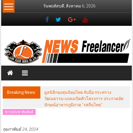
Skip
วันพฤหัสบดี, สิงหาคม 6, 2026
to
content
News
Freelancer
นิ
วส์
ฟรี
แลน
เซอร์
Breaking News:
มูลนิธิกองทุนนิยมไทย จับมือ กระทรวง
วัฒนธรรม แถลงเปิดตัวโครงการ ประกวดอัต
ลักษณ์อาหารภูมิภาค “รสถิ่นไทย”
ข่าวประชาสัมพันธ์
กุมภาพันธ์ 24, 2024