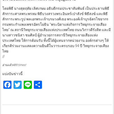
โดยพิธี นางสุดฤทัย เลิศเกษม อธิบดีกรมประชาสัมพันธ์ เป็นประธานพิธี
สักการะศาลพระพรหม พิธีบวงสรวงพระอินทร์เป่าสังข์ พิธีสงฆ์ และพิธี
สักการะพระรูป พลเอกพระเจ้าบรมวงศ์เธอ พระองค์เจ้าบุรฉัตรไชยากร
กรมพระกำแพงเพชรอัครโยธิน “พระบิดาแห่งกิจการวิทยุกระจายเสียง
ไทย” ณ สถานีวิทยุกระจายเสียงแห่งประเทศไทย ถนนวิภาวดีรังสิต และมี
นางสาวชนิสา ชมศิลป์ ผู้อำนวยการสถานีวิทยุกระจายเสียงแห่ง
ประเทศไทย ให้การต้อนรับ ทั้งนี้ได้ผู้แทนจากหน่วยงาน องค์กรต่างๆ ให้
เกียรติร่วมงานแสดงความยินดีในวาระครบรอบ 94 ปี วิทยุกระจายเสียง
ไทย
//
อ่านแล้ว489 times!
แบ่งปันข่าวนี้ :
Facebook
Twitter
Line
Share