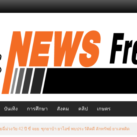
บันเทิง
การศึกษา
สังคม
คลิป
เกษตร
วงวัย 42 ปี ขี่ จยย. ซุกยาบ้า ยาไอซ์ พบประวัติคดี ลักทรัพย์ ยาเสพติด