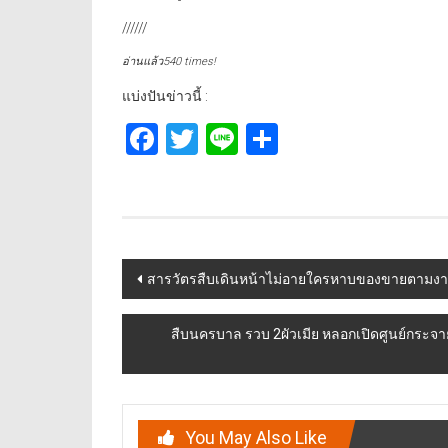
//////
อ่านแล้ว540 times!
แบ่งปันข่าวนี้ :
Facebook
Twitter
Line
Share
Post
สารวัตรสืบเดินหน้าไม่อายใครหาบของขายตามงานบุ
navigation
สืบนครบาล รวบ 2ผัวเมีย หลอกเปิดศูนย์กระจายส
You May Also Like