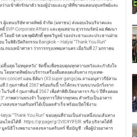
่พักระหว่างเข้าพักรักษาตัว ของผู้ป่วยและญาติที่ขาดแคลนทุนทรัพย์และ
ิการ ผู้แทนบริษัท หาดทิพย์ จำกัด (มหาชน) ส่งมอบเงินบริจาคและ
สดิ์ SVP-Corporate Affairs และคุณสยาม สุวรรณรัตน์ ผอ.พัฒนา
ทร์ โดยมี รศ.นพ.พุฒิศักดิ์ พุทธวิบูลย์ รองประธานและประธานฝ่าย
อบ ในพิธิเปิดกิจกรรม Bangkok – Hatyai “Thank You Run”
จ ณ ถนนหน้าศาลา ว่าการกรุงเทพมหานคร เมื่อวันที่ 27 มกราคม
ม่สิ้นสุด ไม่หยุดหวัง” จัดขึ้นเพื่อขอบคุณทุกความหวังและกำลังใจ
นั้น โดยหาดทิพย์จะบริการเครื่องดื่มตลอดเส้นทาง กรุงเทพ-
mini concert แอน ธิติมา (X3 super gangs)ณ ลานอนุสาวรีย์สวน
ี่ 3 กุมภาพันธ์ 2567 พร้อมกันนี้ รถโค้กจะร่วมขบวนนักวิ่งจาก
ันที่ 4 กุมภาพันธ์ 2567 เพื่อทำพิธีเปิดอาคารฯ กับ 6 ปีที่รอคอย
ะ 3” ภาพความทรงจำ ในทุกการให้จากทุกคน สำหรับเป็นอาคาร
ยาบาลสงขลานครินทร์ได้เป็นผลสำเร็จ พร้อมเปิดใช้งาน
 Hatyai “Thank You Run” ขอบคุณที่ร่วมเป็นส่วนหนึ่งบนเส้นทาง
อนไลน์ได้ที่ : https://qr.page/g/2VlC4YIFElR หรือ บริจาคได้ที่
 มูลนิธิโรงพยาบาลสงขลานครินทร์ ชื่อบัญชี : เพื่อผู้ป่วยอาคาร