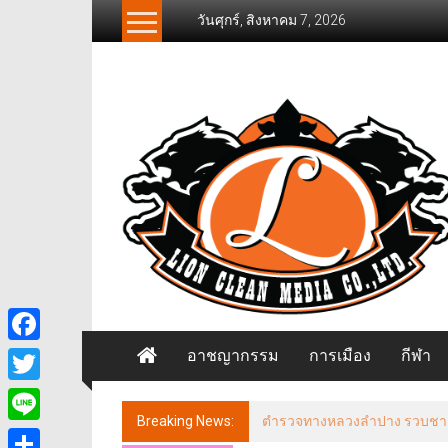
Skip
วันศุกร์, สิงหาคม 7, 2026
to
content
News
Freelancer
นิ
วส์
ฟรี
แลน
เซอร์
อาชญากรรม
การเมือง
กีฬา
Facebook
Twitter
Breaking News:
ตำรวจทางหลวงลำปาง รวบชายฉี่ม่
Line