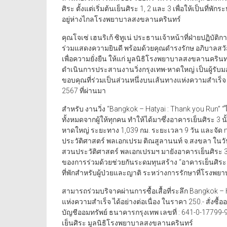
ศิระ ตั้งแต่เริ่มต้นเย็นศิระ 1, 2 และ 3 เพื่อให้เป็นที
อยู่ห่างไกลโรงพยาบาลสงขลานครินทร์
คุณโจเซ่ เฮนริเก้ ซิทูเน่ ประธานเจ้าหน้าที่ฝ่ายปฏิบัต
ร่วมแสดงความยินดี พร้อมด้วยคุณดำรงรักษ อภิบาลสวั
เพื่อความยั่งยืน ให้แก่ มูลนิธิโรงพยาบาลสงขลานคริน
ดำเนินการประสานงานวิ่งกรุงเทพ-หาดใหญ่ เป็นผู้รับม
ขอบคุณที่ร่วมเป็นส่วนหนึ่งบนเส้นทางแห่งความสำเร็
2567 ที่ผ่านมา
สำหรับ งานวิ่ง “Bangkok – Hatyai : Thank you Run” “ไ
ทั้งหมดจากผู้ให้ทุกคน ทำให้ได้มาซึ่งอาคารเย็นศิระ 3 
หาดใหญ่ ระยะทาง 1,039 กม. ระยะเวลา 9 วัน และจัด 
ประวัติศาสตร์ พลเอกเปรม ติณสูลานนท์ จ.สงขลา ในวันท
สวนประวัติศาสตร์ พลเอกเปรมฯ มายังอาคารเย็นศิระ 3 ในว
ของการร่วมด้วยช่วยกันระดมทุนสร้าง “อาคารเย็นศิร
ที่พักสำหรับผู้ป่วยและญาติ ระหว่างการรักษาที่โรงพ
สามารถร่วมบริจาคผ่านการซื้อเสื้อที่ระลึก Bangkok –
แห่งความสำเร็จ ได้อย่างต่อเนื่อง ในราคา 250.- สั่งซื้ออ
บัญชีออมทรัพย์ ธนาคารกรุงเทพ เลขที่ : 641-0-17799-9
เย็นศิระ มูลนิธิโรงพยาบาลสงขลานครินทร์