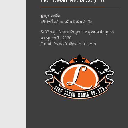
Lion Clean Media Co.,LTD.
ฐากูร คงมิ่ง
บริษัท ไลอ้อน คลีน มีเดีย จำกัด
5/37 หมู่ 18 ถนนลำลูกกา ต.คูคต อ.ลำลูกกา
จ.ปทุมธานี 12130
E-mail: fnews01@hotmail.com