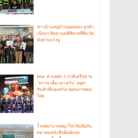
ชาวบ้านหมู่บ้านออมทอง บุกทำ
เนียบฯ ติดตามคดีพิพาทที่ดินวัด
ดังย่านบางปู
ศจย. สานพลัง 4 ภาคีเครือข่าย
“หวาน เค็ม เมา ควัน” หยุด!
สินค้าที่บ่อนทำลายสุขภาพคน
ไทย
โรงพยาบาลพญาไท3จับมือกับ
สมาคมหนังสือพิมพ์แห่ง