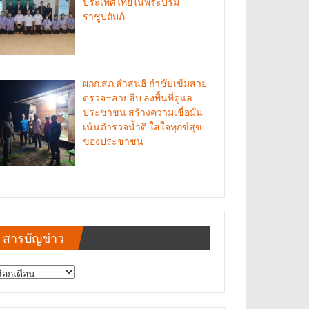
ประเทศไทยในพระบรม
ราชูปถัมภ์
ผกก.สภ.ลำสนธิ กำชับเข้มสาย
ตรวจ–สายสืบ ลงพื้นที่ดูแล
ประชาชน สร้างความเชื่อมั่น
เน้นตำรวจน้ำดี ใส่ใจทุกข์สุข
ของประชาชน
สารบัญข่าว
รบัญ
าว