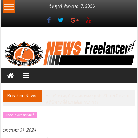
Skip
วันศุกร์, สิงหาคม 7, 2026
to
content
News
Freelancer
นิ
วส์
ฟรี
แลน
เซอร์
Breaking News:
ชาวบ้านหมู่บ้านออมทอง บุกทำเนียบฯ ติดตาม
คดีพิพาทที่ดินวัดดังย่านบางปู
ข่าวประชาสัมพันธ์
มกราคม 31, 2024