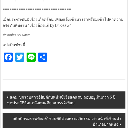
==============================
เมื่อประชาชนมีเรื่องเดือดร้อน เพียงแจ้งเข้ามา เราพร้อมเข้าไปหาความ
จริง กับทีมงาน “เรื่องต้องแก้ by Dr.Keaw”
อ่านแล้ว1121 times!
แบ่งปันข่าวนี้ :
Facebook
Twitter
Line
Share
Post
สตม. บุกรวบสาวอียิปต์กับหนุ่มซีเรียสุดแสบ ลอบอยู่เกินกว่า 6 ปี
ขุดประวัติย้อนหลังพบคดีอุกฉกรรจ์เพียบ!
navigation
อธิบดีกรมราชทัณฑ์” ร่วมพิธีสวดพระอภิธรรม เจ้าหน้าที่เรือนจำ
อำเภอปากพนัง