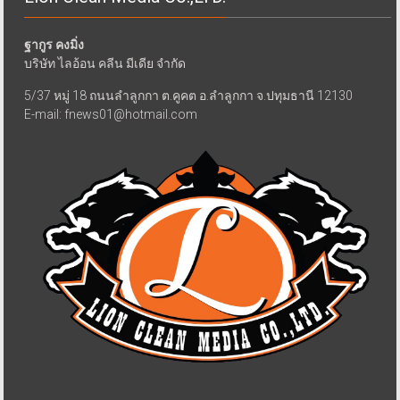
ฐากูร คงมิ่ง
บริษัท ไลอ้อน คลีน มีเดีย จำกัด
5/37 หมู่ 18 ถนนลำลูกกา ต.คูคต อ.ลำลูกกา จ.ปทุมธานี 12130
E-mail: fnews01@hotmail.com