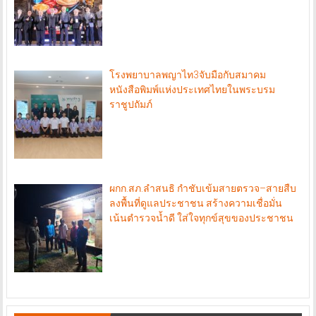
โรงพยาบาลพญาไท3จับมือกับสมาคม
หนังสือพิมพ์แห่งประเทศไทยในพระบรม
ราชูปถัมภ์
ผกก.สภ.ลำสนธิ กำชับเข้มสายตรวจ–สายสืบ
ลงพื้นที่ดูแลประชาชน สร้างความเชื่อมั่น
เน้นตำรวจน้ำดี ใส่ใจทุกข์สุขของประชาชน