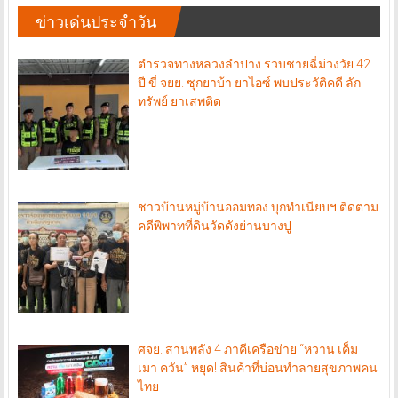
ข่าวเด่นประจำวัน
ตำรวจทางหลวงลำปาง รวบชายฉี่ม่วงวัย 42
ปี ขี่ จยย. ซุกยาบ้า ยาไอซ์ พบประวัติคดี ลัก
ทรัพย์ ยาเสพติด
ชาวบ้านหมู่บ้านออมทอง บุกทำเนียบฯ ติดตาม
คดีพิพาทที่ดินวัดดังย่านบางปู
ศจย. สานพลัง 4 ภาคีเครือข่าย “หวาน เค็ม
เมา ควัน” หยุด! สินค้าที่บ่อนทำลายสุขภาพคน
ไทย