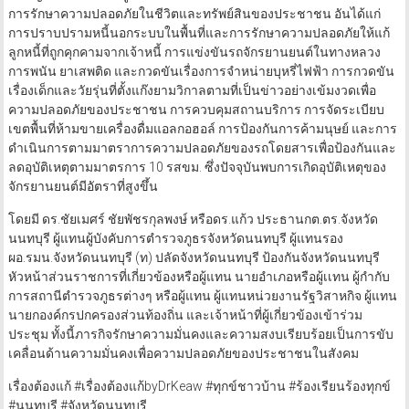
การรักษาความปลอดภัยในชีวิตและทรัพย์สินของประชาชน อันได้แก่
การปราบปรามหนี้นอกระบบในพื้นที่และการรักษาความปลอดภัยให้แก้
ลูกหนี้ที่ถูกคุกคามจากเจ้าหนี้ การแข่งขันรถจักรยานยนต์ในทางหลวง
การพนัน ยาเสพติด และกวดขันเรื่องการจำหน่ายบุหรี่ไฟฟ้า การกวดขัน
เรื่องเด็กและวัยรุ่นที่ตั้งแก๊งยามวิกาลตามที่เป็นข่าวอย่างเข้มงวดเพื่อ
ความปลอดภัยของประชาชน การควบคุมสถานบริการ การจัดระเบียบ
เขตพื้นที่ห้ามขายเครื่องดื่มแอลกอฮอล์ การป้องกันการค้ามนุษย์ และการ
ดำเนินการตามมาตราการความปลอดภัยของรถโดยสารเพื่อป้องกันและ
ลดอุบัติเหตุตามมาตรการ 10 รสขม. ซึ่งปัจจุบันพบการเกิดอุบัติเหตุของ
จักรยานยนต์มีอัตราที่สูงขึ้น
โดยมี ดร.ชัยเมศร์ ชัยพัชรกุลพงษ์ หรือดร.แก้ว ประธานกต.ตร.จังหวัด
นนทบุรี ผู้แทนผู้บังคับการตำรวจภูธรจังหวัดนนทบุรี ผู้แทนรอง
ผอ.รมน.จังหวัดนนทบุรี (ท) ปลัดจังหวัดนนทบุรี ป้องกันจังหวัดนนทบุรี
หัวหน้าส่วนราชการที่เกี่ยวข้องหรือผู้แทน นายอำเภอหรือผู้เเทน ผู้กำกับ
การสถานีตำรวจภูธรต่างๆ หรือผู้แทน ผู้แทนหน่วยงานรัฐวิสาหกิจ ผู้แทน
นายกองค์กรปกครองส่วนท้องถิ่น และเจ้าหน้าที่ผู้เกี่ยวข้องเข้าร่วม
ประชุม ทั้งนี้ภารกิจรักษาความมั่นคงและความสงบเรียบร้อยเป็นการขับ
เคลื่อนด้านความมั่นคงเพื่อความปลอดภัยของประชาชนในสังคม
เรื่องต้องแก้ #เรื่องต้องแก้byDrKeaw #ทุกข์ชาวบ้าน #ร้องเรียนร้องทุกข์
#นนทบุรี #จังหวัดนนทบุรี