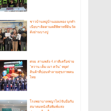
ชาวบ้านหมู่บ้านออมทอง บุกทำ
เนียบฯ ติดตามคดีพิพาทที่ดินวัด
ดังย่านบางปู
ศจย. สานพลัง 4 ภาคีเครือข่าย
“หวาน เค็ม เมา ควัน” หยุด!
สินค้าที่บ่อนทำลายสุขภาพคน
ไทย
โรงพยาบาลพญาไท3จับมือกับ
สมาคมหนังสือพิมพ์แห่ง