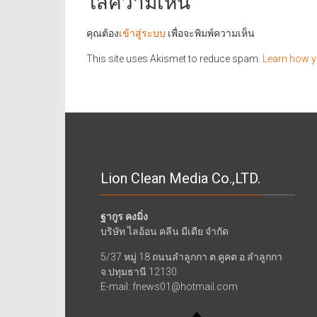
ใส่ความเห็น
คุณต้อง
เข้าสู่ระบบ
เพื่อจะพิมพ์ความเห็น
This site uses Akismet to reduce spam.
Learn how y
Lion Clean Media Co.,LTD.
ฐากูร คงมิ่ง
บริษัท ไลอ้อน คลีน มีเดีย จำกัด
5/37 หมู่ 18 ถนนลำลูกกา ต.คูคต อ.ลำลูกกา
จ.ปทุมธานี 12130
E-mail: fnews01@hotmail.com