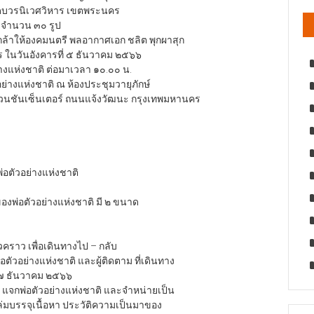
 วัดบวรนิเวศวิหาร เขตพระนคร
ะจำนวน ๓๐ รูป
ล้าให้องคมนตรี พลอากาศเอก ชลิต พุกผาสุก
 ในวันอังคารที่ ๕ ธันวาคม ๒๕๖๖
่างแห่งชาติ ต่อมาเวลา ๑๐.๐๐ น.
ย่างแห่งชาติ ณ ห้องประชุมวายุภักษ์
นชันเซ็นเตอร์ ถนนแจ้งวัฒนะ กรุงเทพมหานคร
่อตัวอย่างแห่งชาติ
งพ่อตัวอย่างแห่งชาติ มี ๒ ขนาด
วคราว เพื่อเดินทางไป – กลับ
อตัวอย่างแห่งชาติ และผู้ติดตาม ที่เดินทาง
– ๗ ธันวาคม ๒๕๖๖
๖ แจกพ่อตัวอย่างแห่งชาติ และจำหน่ายเป็น
ล่มบรรจุเนื้อหา ประวัติความเป็นมาของ