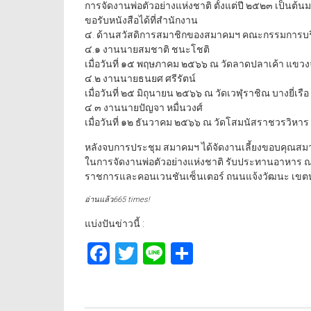
การจัดงานพ่อตัวอย่างแห่งชาติ ตั้งแต่ปี ๒๕๒๓ เป็น
ขอรับหนังสือได้ที่สำนักงาน
๔. ด้านสวัสดิการสมาชิกของสมาคมฯ คณะกรรมการบริห
๔.๑ งานนายสมชาติ ชนะโชติ
เมื่อวันที่ ๑๕ พฤษภาคม ๒๕๖๖ ณ วัดลาดปลาเค้า แขวง
๔.๒ งานนายธนยศ ศรีรัตน์
เมื่อวันที่ ๒๕ มิถุนายน ๒๕๖๖ ณ วัดเวฬุราชิณ บางยี่เรือ
๔.๓ งานนายปัญจา หมื่นวงศ์
เมื่อวันที่ ๑๒ ธันวาคม ๒๕๖๖ ณ วัดโสมนัสราชวรวิหาร 
หลังจบการประชุม สมาคมฯ ได้จัดงานเลี้ยงขอบคุณ
ในการจัดงานพ่อตัวอย่างแห่งชาติ รับประทานอาหาร ณ 
ราชการและคอนเวนชันเซ็นเตอร์ ถนนแจ้งวัฒนะ เขตหล
อ่านแล้ว665 times!
แบ่งปันข่าวนี้ :
Facebook
Twitter
Line
Share