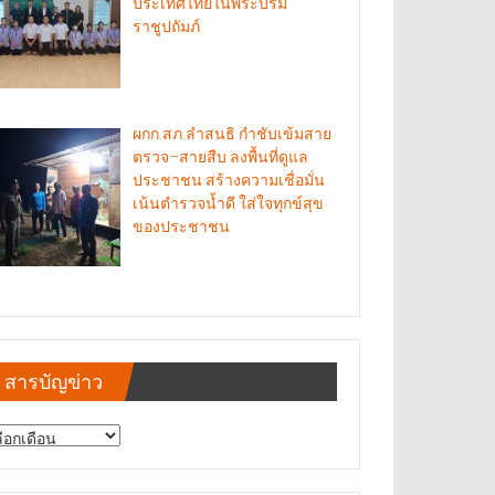
ประเทศไทยในพระบรม
ราชูปถัมภ์
ผกก.สภ.ลำสนธิ กำชับเข้มสาย
ตรวจ–สายสืบ ลงพื้นที่ดูแล
ประชาชน สร้างความเชื่อมั่น
เน้นตำรวจน้ำดี ใส่ใจทุกข์สุข
ของประชาชน
สารบัญข่าว
รบัญ
าว