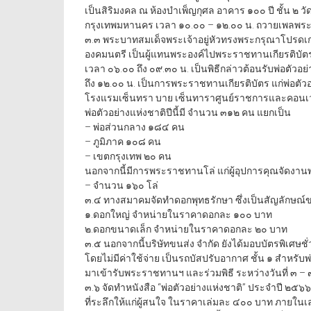
เป็นสิริมงคล ณ ห้องบำเพ็ญกุศล อาคาร ๑๐๐ ปี ชั้น ๒
กรุงเทพมหานคร เวลา ๑๐.๐๐ – ๑๒.๐๐ น. ถวายเพลพร
๓.๓ พระบาทสมเด็จพระเจ้าอยู่หัวทรงพระกรุณาโปรดเก
องคมนตรี เป็นผู้แทนพระองค์ไปพระราชทานเกียรติบัตร
เวลา ๐๖.๐๐ ถึง ๐๙.๓๐ น. เป็นพิธีกล่าวต้อนรับพ่อตัวอย
ถึง ๑๒.๐๐ น. เป็นการพระราชทานเกียรติบัตร แก่พ่อตัวอ
โรงแรมเซ็นทรา บาย เซ็นทาราศูนย์ราชการและคอนเว
พ่อตัวอย่างแห่งชาติปีนี้มี จำนวน ๓๑๒ คน แยกเป็น
– พ่อส่วนกลาง ๑๘๔ คน
– ภูมิภาค ๑๐๘ คน
– เขตกรุงเทพ ๒๐ คน
นอกจากนี้มีการพระราชทานโล่ แก่ผู้อุปการคุณจัดงานพ
– จำนวน ๑๖๐ โล่
๓.๔ ทางสมาคมจัดทำดอกพุทธรักษา ซึ่งเป็นสัญลักษณ์ขอ
๑.ดอกใหญ่ จำหน่ายในราคาดอกละ ๑๐๐ บาท
๒.ดอกขนาดเล็ก จำหน่ายในราคาดอกละ ๒๐ บาท
๓.๕ นอกจากนี้บริษัทขนส่ง จำกัด ยังได้มอบบัตรพิเศษชั่
โดยไม่มีค่าใช้จ่าย เป็นรถบัสปรับอากาศ ชั้น ๑ สำหรับพ่
มาเข้ารับพระราชทานฯ และร่วมพิธี ระหว่างวันที่ ๓ 
๓.๖ จัดทำหนังสือ “พ่อตัวอย่างแห่งชาติ” ประจำปี ๒๕๖
ที่ระลึกให้แก่ผู้สนใจ ในราคาเล่มละ ๔๐๐ บาท ภายในเ