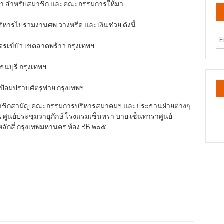
ต้นมา สำหรับสมาชิก และคณะกรรมการให้มา
ารไปร่วมงานศพ วางหรีด และเงินช่วย ดังนี้
จรเข้บัว เขตลาดพร้าว กรุงเทพฯ
 ธนบุรี กรุงเทพฯ
ป้อมปราบศัตรูพ่าย กรุงเทพฯ
สมาชิกสามัญ คณะกรรมการบริหารสมาคมฯ และประธานฝ่ายต่างๆ
ศูนย์ประชุมวายุภักษ์ โรงแรมเซ็นทรา บาย เซ็นทาราศูนย์
ักสี่ กรุงเทพมหานคร ห้อง BB ๒๐๕