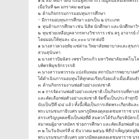
๑.๕ สมาคมฯ ได้นำเงินทูลเกล้าถวายมูลนิธิสมเด็จพ
เมื่อวันที่ ๒๓ มกราคม ๒๕๖๗
๒. ด้านกิจกรรมการมอบทุนการศึกษา
– มีการมอบทุนการศึกษา แยกเป็น ๒ ประเภท
๑. ทุนด้านการศึกษา เช่น นิสิต นักศึกษา และนักศึกษา
๒. ทุนช่วยเหลือบุคลากรทางวิชาการ เช่น ครู อาจารย์ เ
โดยมอบให้ทุนละ ๔๐,๐๐๐ บาท ต่อปี
๑.นางสาวดวงฤทัย แซ่ด่าน วิทยาลัยพยาบาลและสุขภ
สวนสุนันทา
๒.นางสาวปิยฉัตร เพชรไทรแก้ว มหาวิทยาลัยเทคโนโล
บพิตรพิมุขจักรวรรดิ
๓.นางสาวนพวรรณ แปงจันหอม สถาบันการพยาบาลศร
ได้ดำเนินการมอบทุนให้ทุกคนเรียบร้อยแล้วเมื่อเดือ
๓. ด้านกิจกรรมงานพ่อตัวอย่างแห่งชาติ
๓.๑ การจัดงานพ่อตัวอย่างแห่งชาติ เป็นกิจกรรมที่ทา
และคัดเลือกพ่อตัวอย่างแห่งชาติ จัดขึ้นเป็นประจำทุกปี 
นับเป็นปีที่ ๔๔ แล้ว ทั้งนี้เพื่อเป็นการเทิดพระเกียร
พระบรมชนกาธิเบศร มหาภูมิพลอดุลยเดชมหาราช บรม
สรรเสริญบุคคลซึ่งเป็นพ่อที่ดี สมควรได้รับเกียรติบัตรเ
สมาคมผู้อาสาสมัคร ช่วยการศึกษา และคัดเลือกพ่อตัวอ
๓.๒ ในวันจันทร์ที่ ๔ ธันวาคม ๒๕๖๖ พิธีบำเพ็ญกุศลอ
พระบรมชนกาธิเบศร มหาภูมิพลอดุลยเดชมหาราช บรมน