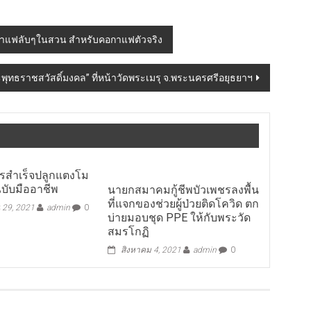
นกาแฟลับๆในสวน สำหรับคอกาแฟตัวจริง
ะพุทธราชสวัสดิ์มงคล” ที่หน้าวัดพระเมรุ จ.พระนครศรีอยุธยาฯ
ตรสำเร็จปลูกแตงโม
ฉบับมืออาชีพ
นายกสมาคมกู้ชีพบัวเพชรลงพื้น
ที่แจกของช่วยผู้ป่วยติดโควิด ตก
 29, 2021
admin
0
บ่ายมอบชุด PPE ให้กับพระวัด
สมรโกฏิ
สิงหาคม 4, 2021
admin
0