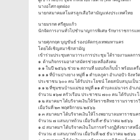
นางอโศก ผุดผ่อง
นายกสมาคมสโมสรลูกเสือวิสามัญแห่งประเทศไทย
นายมรกต ศรีตูมแก้ว
นักจัดการงานทั่วไปชำนาญการพิเศษ รักษาราชการแ
นายศุภกฤต บุญขันธ์ รองปลัดกรุงเทพมหานคร
โดยได้เชิญสมาชิกสามัญ
เข้าร่วมประชุมตามวาระการประชุม ได้รายงานผลการดำ
๑. ด้านกิจกรรมอาสาสมัครช่วยเหลือสังคม
๑.๑ ในปี ๒๕๖๖ ช่วย ๒ สถานที่ มอบถังเก็บน้ำ พร้อมเครื่
๑.๑.๑ ที่บ้านปางยาง หมู่ที่ ๑ ตำบลภูคา อำเภอปัว จังห
ประชาชน ๖๐๐ คน ได้รับประโยชน์ โดยสนับสนุนเป็น
๑.๑.๒ ที่ชุมชนบ้านแม่ขอ หมู่ที่ ๑๑ ตำบลแม่นาจร อำเภอ
จำนวน ๑๖๗ ครัวเรือน ประชาชน ๗๐๐ คน ได้รับประโ
๑.๒ สมาคมฯ ได้บริจาคเงินให้วัดราชสิทธารามราชวร
เมื่อวันที่ ๒๓ พฤศจิกายน ๒๕๖๖
๑.๓ สมาคมฯ ได้บริจาคเงินให้โรงพยาบาลมหาราชนครเ
จำนวน ๗ แสนบาทถ้วน เมื่อวันที่ ๙ ธันวาคม ๒๕๖๖
๑.๔ สมาคมฯ ได้บริจาคเงินในการสร้างกุฏิสังฆวาสหนึ
จำนวน ๕ แสนบาทถ้วน เมื่อวันที่ ๒๕ ธันวาคม ๒๕๖๖