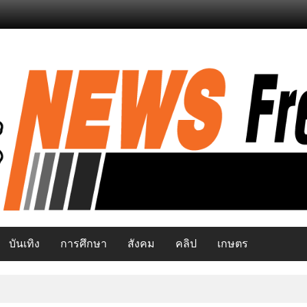
บันเทิง
การศึกษา
สังคม
คลิป
เกษตร
นียบฯ ติดตามคดีพิพาทที่ดินวัดดังย่านบางปู