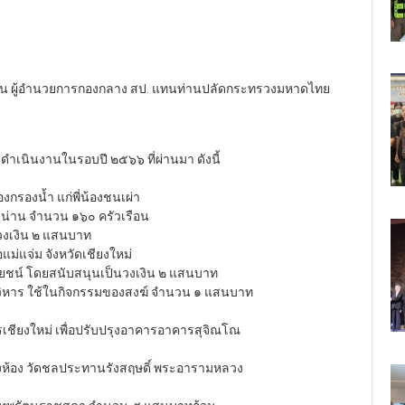
ทน ผู้อำนวยการกองกลาง สป. แทนท่านปลัดกระทรวงมหาดไทย
เนินงานในรอบปี ๒๕๖๖ ที่ผ่านมา ดังนี้
องกรองน้ำ แก่พี่น้องชนเผ่า
วัดน่าน จำนวน ๑๖๐ ครัวเรือน
วงเงิน ๒ แสนบาท
แม่แจ่ม จังหวัดเชียงใหม่
ยชน์ โดยสนับสนุนเป็นวงเงิน ๒ แสนบาท
วิหาร ใช้ในกิจกรรมของสงฆ์ จำนวน ๑ แสนบาท
ชียงใหม่ เพื่อปรับปรุงอาคารอาคารสุจิณโณ
่งห้อง วัดชลประทานรังสฤษดิ์ พระอารามหลวง