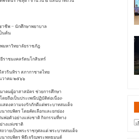
ระเทพรัตนราชสุดา จำนวน ๕ แสนบาทถ้วน
วิชาชีพ – นักศึกษาพยาบาล
ป็นต้น
าพมหาวิทยาลัยราชภัฎ
ยีราชมงคลรัตนโกสินทร์
ีสวรินทิรา สภากาชาดไทย
นธันวาคม ๒๕๖๖
งสมาคมผู้อาสาสมัคร ช่วยการศึกษา
โดยถือเป็นประเพณีปฏิบัติต่อเนื่อง-
ติและแสดงความจงรักภักดีแด่พระบาทสมเด็จ
นาถบพิตร โดยคัดเลือกและยกย่อง
ป็นพ่อตัวอย่างแห่งชาติ กิจกรรมที่ทาง
สา
ย่างแห่งชาติ
ข่
ุทิศถวายเป็นพระราชกุศลแด่ พระบาทสมเด็จ
าถบพิตร พิธีเจริญพระพุทธมนต์