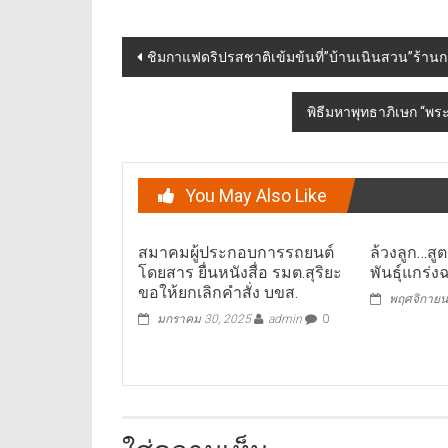
Post
ชิมกาแฟดริปรสชาติเข้มข้นที่”บ้านเนินสวน”ร้า
navigation
พิธีมหาพุทธาภิเษก “พร
You May Also Like
สมาคมผู้ประกอบการรถยนต์
ล้วงลูก…สู
โดยสาร ยื่นหนังสื่อ รมต.สุริยะ
พันธุ์แกร่ง
ขอให้ยกเลิกคำสั่ง บขส.
พฤศจิกายน
มกราคม 30, 2025
admin
0