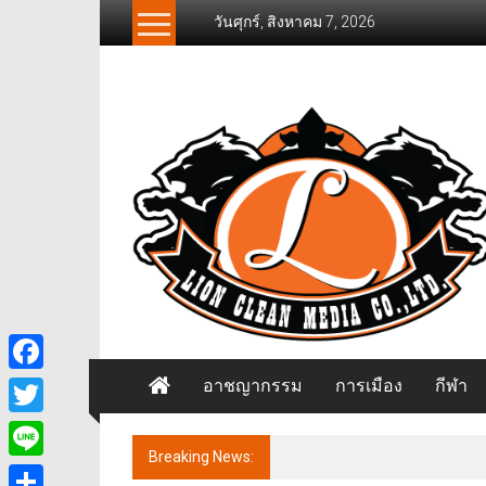
Skip
วันศุกร์, สิงหาคม 7, 2026
to
content
News
Freelancer
นิ
วส์
ฟรี
แลน
เซอร์
อาชญากรรม
การเมือง
กีฬา
Facebook
Twitter
Breaking News:
ชาวบ้านหมู่บ้านออมทอง บุกทำเ
Line