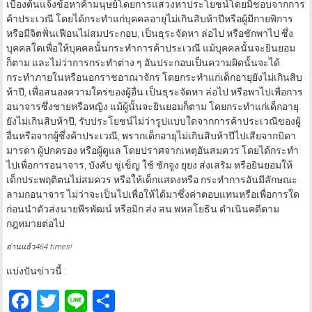
เบื้องต้นแจ้งข้อหาค้ามนุษย์โดยการแสวงหาประโยชน์โดยมิชอบจากการ
ค้าประเวณี โดยได้กระทำแก่บุคคลอายุไม่เกินสิบห้าปีหรือผู้มีกายพิการ
หรือมีจิตฟั่นเฟือนไม่สมประกอบ, เป็นธุระจัดหา ล่อไป หรือชักพาไป ซึ่ง
บุคคลใดเพื่อให้บุคคลนั้นกระทำการค้าประเวณี แม้บุคคลนั้นจะยินยอม
ก็ตาม และไม่ว่าการกระทำต่าง ๆ อันประกอบเป็นความผิดนั้นจะได้
กระทำภายในหรือนอกราชอาณาจักร โดยกระทำแก่เด็กอายุยังไม่เกินสิบ
ห้าปี, เพื่อสนองความใคร่ของผู้อื่น เป็นธุระจัดหา ล่อไป หรือพาไปเพื่อการ
อนาจารซึ่งชายหรือหญิง แม้ผู้นั้นจะยินยอมก็ตาม โดยกระทำแก่เด็กอายุ
ยังไม่เกินสิบห้าปี, รับประโยชน์ไม่ว่ารูปแบบใดจากการค้าประเวณีของผู้
อื่นหรือจากผู้ซึ่งค้าประเวณี, พรากเด็กอายุไม่เกินสิบห้าปีไปเสียจากบิดา
มารดา ผู้ปกครอง หรือผู้ดูแล โดยปราศจากเหตุอันสมควร โดยได้กระทำ
ไปเพื่อการอนาจาร, บังคับ ขู่เข็ญ ใช้ ชักจูง ยุยง ส่งเสริม หรือยินยอมให้
เด็กประพฤติตนไม่สมควร หรือให้เด็กแสดงหรือ กระทำการอันมีลักษณะ
ลามกอนาจาร ไม่ว่าจะเป็นไปเพื่อให้ได้มาซึ่งค่าตอบแทนหรือเพื่อการใด
ก่อนนำตัวส่งนายพีรพัฒน์ หรือมิก ส่ง สน.พหลโยธิน ดำเนินคดีตาม
กฎหมายต่อไป
อ่านแล้ว464 times!
แบ่งปันข่าวนี้ :
Facebook
Twitter
Line
Share