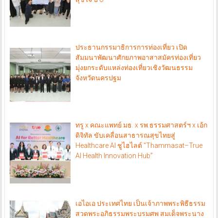
ประธานกรรมาธิการการท่องเที่ยว เปิด
สัมมนาพัฒนาศักยภาพอาสาสมัครท่องเที่ยว
มุ่งยกระดับแหล่งท่องเที่ยวเชิงวัฒนธรรม
จังหวัดนครปฐม
ทรู x คณะแพทย์ มธ. x รพ.ธรรมศาสตร์ฯ x เอ้ก
ดิจิทัล ขับเคลื่อนสาธารณสุขไทยสู่
Healthcare AI ชูไฮไลต์ “Thammasat–True
AI Health Innovation Hub”
เอไอเอ ประเทศไทย เป็นเจ้าภาพพระพิธีธรรม
สวดพระอภิธรรมพระบรมศพ สมเด็จพระนาง