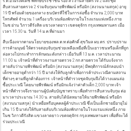
ร.ต.อ.ณรงค์เดช พิทักษ์ประชาชน รอง สว.งานสายตรวจ 2 และชุด
สืบสวนสายตรวจ 2 ร่วมจับกุมนายพีรพัฒน์ หรือมิก (สงวนนามสกุล) อายุ
19 ปี พร้อมด้วยของกลาง ธนบัตรที่ใช้ในการล่อซื้อ จำนวน 2,000 บาท
โทรศัพท์ จำนวน 1 เครื่อง บริเวณห้องพักภายในโรงแรมแห่งหนึ่ง ภาย
ในซ.ย่าน วิภาวดีรังสิต แขวงลาดยาว เขตจตุจักร กรุงเทพมหานคร เมื่อ
เวลา 15.30 น. วันที่ 14 ม.ค.ที่ผ่านมา
สืบเนื่องจากตามนโยบายของพล.ต.ท.ต่อศักดิ์ สุขวิมล ผบ.ตร. ปราบปราม
การค้ามนุษย์ ให้ตรวจสอบจับกุมช่วยเหลือเหยื่อที่เป็นเยาวชนหรือเด็กที่ถูก
ล่อลวงไปกระทำการลักษณะดังกล่าว เมื่อวันที่ 13 ม.ค. เวลาประมาณ
11.00 น. เจ้าหน้าที่ตำรวจงานสายตรวจ 2 กก.สายตรวจ ได้รับแจ้งจาก
สายลับว่านายพีรพัฒน์ หรือมิก (สงวนนามสกุล) มีพฤติการณ์ลักลอบนำ
เด็กชายอายุต่ำกว่า 15 ปี มาส่งให้กับลูกค้าเพื่อการค้าประเวณีตามสถาน
ที่ต่างๆ ตามที่ลูกค้าต้องการ เจ้าหน้าที่ตำรวจชุดจับกุมจึงได้วางแผนล่อ
ซื้อประเวณี โดยนายพีรพัฒน์ หรือมิกแจ้งว่าค่าตัวเด็ก 2,000 บาท เจ้า
หน้าที่ตำรวจจึงรายงานผู้บังคับบัญชาทราบ เพื่อทำการสืบสวนจับกุม ต่อ
มาเวลาประมาณ 14.30 น. สายลับได้นัดหมายให้นายพีรพัฒน์ หรือมิก
(สงวนนามสกุล) นำเหยื่อหรือบุคคลผู้ค้าประเวณี ซึ่งเป็นเด็กชายมีอายุไม่
เกิน 15 ปี มาส่งให้กับสายลับบริเวณห้องพักภายในโรงแรมแห่งหนึ่ง ภาย
ในซ.วิภาวดีรังสิต แขวงลาดยาว เขตจตุจักร กรุงเทพมหานคร เพื่อที่จะได้
ร่วมประเวณี