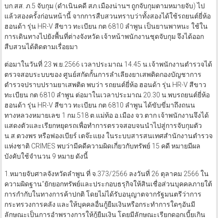
บก.สส. ภ.5 จับกุม (ดำเนินคดี สภ.เมืองน่านฯ ถูกจับกุมตามหมายจับ) ไป
แล้วสองครั้งก่อนหน้านี้ จากการสืบสวนทราบว่าทั้งสองได้ใช้รถยนต์ยี่ห้อ
ฮอนด้า รุ่น HR-V สีขาว ทะเบียน กต 6810 ลำพูน เป็นยานพาหนะ ใช้ใน
การเดินทางไปยังพื้นที่ต่างจังหวัด เจ้าหน้าพนักงานชุดจับกุม จึงได้ออก
สืบสวนได้ติดตามเรื่อยมา
ต่อมาในวันที่ 23 พ.ย.2566 เวลาประมาณ 14.45 น.เจ้าพนักงานตำรวจได้
ตรวจสอบระบบของ ศูนย์สกัดกั้นการลำเลียงยาเสพติดกองบัญชาการ
ตำรวจปราบปรามยาเสพติด พบว่า รถยนต์ยี่ห้อ ฮอนด้า รุ่น HR-V สีขาว
ทะเบียน กต 6810 ลำพูน ต่อมาในเวลาประมาณ 20.30 น.พบรถยนต์ยี่ห้อ
ฮอนด้า รุ่น HR-V สีขาว ทะเบียน กต 6810 ลำพูน ได้ขับขี่มาถึงถนน
ทางหลวงหมายเลข 1 กม.518 ต.แม่ท้อ อ.เมือง จว.ตาก เจ้าพนักงานจึงได้
แสดงตัวและเรียกหยุดรถเพื่อทำการตรวจสอบจนนำไปสู่การจับกุมตัว
น.ส.ตวงพร หรือฟองเบียร์ เตจ๊ะแยง ในระบบสารสนเทศสำนักงานตำรวจ
แห่งชาติ CRIMES พบว่ามีคดีความผิดเกี่ยวกับทรัพย์ 15 คดี หมายมีผล
บังคับใช้จำนวน 9 หมาย ดังนี้
1.หมายจับศาลจังหวัดลำพูน ที่ จ.373/2566 ลงวันที่ 26 ตุลาคม 2566 ใน
ความผิดฐาน“ยักยอกทรัพย์และประกอบธรุกิจให้สินเชื่อส่วนบุคคลภายใต้
การกำกับในทางการค้าปกติ โดยไม่ได้รับอนุญาตจากรัฐมนตรีว่าการ
กระทรวงการคลัง และให้บุคคลอื่นกู้ยืมเงินหรือกระทำการใดๆอันมี
ลักษณะเป็นการอำพรางการให้กู้ยืมเงิน โดยมีลักษณะเรียกดอกเบี้ยเกิน