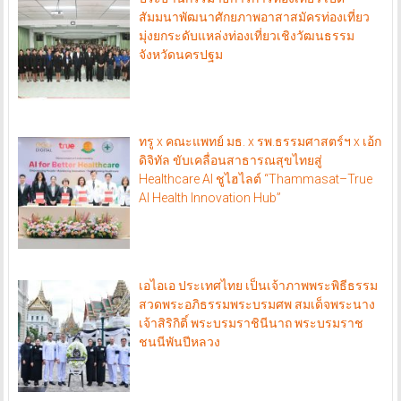
สัมมนาพัฒนาศักยภาพอาสาสมัครท่องเที่ยว
มุ่งยกระดับแหล่งท่องเที่ยวเชิงวัฒนธรรม
จังหวัดนครปฐม
ทรู x คณะแพทย์ มธ. x รพ.ธรรมศาสตร์ฯ x เอ้ก
ดิจิทัล ขับเคลื่อนสาธารณสุขไทยสู่
Healthcare AI ชูไฮไลต์ “Thammasat–True
AI Health Innovation Hub”
เอไอเอ ประเทศไทย เป็นเจ้าภาพพระพิธีธรรม
สวดพระอภิธรรมพระบรมศพ สมเด็จพระนาง
เจ้าสิริกิติ์ พระบรมราชินีนาถ พระบรมราช
ชนนีพันปีหลวง