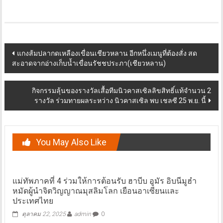
Post
แกงส้มปลากดเหลืองเขื่อนเชียวหลาน อีกหนึ่งเมนูที่ต้องสั่ง สด
สะอาดจากอ่างเก็บน้ำเขื่อนรัชชประภา(เชียวหลาน)
navigation
กิจกรรมลุ้นของรางวัลเสื้อทีมนิวคาสเซิลลิขสิทธิ์แท้จำนวน 2
รางวัล ร่วมทายผลระหว่าง นิวคาสเซิล พบ เชลซี 25 พ.ย. นี้
You May Also Like
แม่ทัพภาคที่ 4 ร่วมให้การต้อนรับ ฮาบีบ อูมัร อิบนีมูฮำ
หมัดผู้นำจิตวิญญาณมุสลิมโลก เยือนอาเซียนและ
ประเทศไทย
ตุลาคม 22, 2025
admin
0