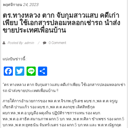
พฤศจิกายน 24, 2023
ตร.ทางหลวง ตาก จับกุมสาวแสบ คดีเก่า
เพียบ ใช้เอกสารปลอมหลอกเช่ารถ นำส่ง
ขายประเทศเพื่อนบ้าน
Posted By: admin
0 Comment
แบ่งปันข่าวนี้ :
Facebook
Twitter
Line
Share
“ตร.ทางหลวง ตาก จับกุมสาวแสบ คดีเก่าเพียบ ใช้เอกสารปลอมหลอกเช่า
รถ นำส่งขายประเทศเพื่อนบ้าน !!
ภายใต้การอำนวยการของ พล.ต.ท.จิรภพ ภูริเดช ผบช.ก.,พล ต.ต.จรูญ
เกียรติ ปานแก้ว รอง ผบช.ก.,พล.ต.ต.คงกฤช เลิศสิทธิกุล
ผบก.ทล.,พ.ต.อ.บุญลือ ผดุงถิ่น ปฏิบัติราชการแทน รอง ผบก.
ทล.,พ.ต.อ.สาธิต สมานภาพ ผกก.5 บก. ทล.,พ.ต.ท.ศิลา ขำเพชร รอง ผกก.5
บก.ทล.,พ.ต.ท.ยุทธนัน จันทร์เนตร รอง ผกก.5 บก.ทล.และ พ.ต.ท.ณัฐกฤต