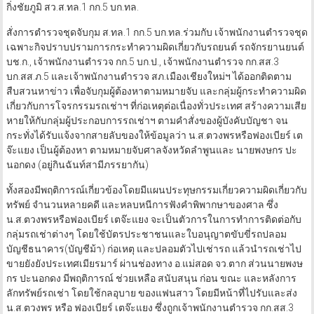
กิ่งชัยภูมิ สว.ส.ทล.1 กก.5 บก.ทล.
สั่งการตำรวจชุดจับกุม ส.ทล.1 กก.5 บก.ทล.ร่วมกับ เจ้าพนักงานตำรวจชุด
เฉพาะกิจปราบปรามการกระทำความผิดเกี่ยวกับรถยนต์ รถจักรยานยนต์
บช.ก., เจ้าพนักงานตำรวจ กก.5 บก.ป., เจ้าพนักงานตำรวจ กก.สส.3
บก.สส.ภ.5 และเจ้าพนักงานตำรวจ สภ.เมืองเชียงใหม่ฯ ได้ออกติดตาม
สืบสวนหาข่าว เพื่อจับกุมผู้ต้องหาตามหมายจับ และกลุ่มผู้กระทำความผิด
เกี่ยวกับการโจรกรรมรถเช่าฯ ที่ก่อเหตุต่อเนื่องทั่วประเทศ สร้างความเสีย
หายให้กับกลุ่มผู้ประกอบการรถเช่าฯ ตามคำสั่งของผู้บังคับบัญชา จน
กระทั่งได้รับแจ้งจากสายลับของให้ข้อมูลว่า น.ส.ตวงพรหรือฟองเบียร์ เต
จ๊ะแยง เป็นผู้ต้องหา ตามหมายจับศาลจังหวัดลำพูนและ นายพงษกร ปะ
นอกดง (อยู่กินฉันท์สามีภรรยากัน)
ทั้งสองมีพฤติการณ์เกี่ยวข้องโดยมีแผนประทุษกรรมเกี่ยวความผิดเกี่ยวกับ
ทรัพย์ จำนวนหลายคดี และหลบหนีการฟังคำพิพากษาของศาล ซึ่ง
น.ส.ตวงพรหรือฟองเบียร์ เตจ๊ะแยง จะเป็นตัวการในการทำการติดต่อกับ
กลุ่มรถเช่าต่างๆ โดยใช้บัตรประชาชนและใบอนุญาตขับขี่รถปลอม
บัญชีธนาคาร(บัญชีม้า) ก่อเหตุ และปลอมตัวไปเช่ารถ แล้วนำรถเช่าไป
ขายยังยังประเทศเมียรมาร์ ผ่านช่องทาง อ.แม่สอด จว.ตาก ส่วนนายพงษ
กร ปะนอกดง มีพฤติการณ์ ช่วยเหลือ สนับสนุน ก่อน ขณะ และหลังการ
ลักทรัพย์รถเช่า โดยใช้กลอุบาย ของแฟนสาว โดยมีหน้าที่ไปรับและส่ง
น.ส.ตวงพร หรือ ฟองเบียร์ เตจ๊ะแยง ซึ่งถูกเจ้าพนักงานตำรวจ กก.สส.3