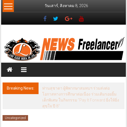
Skip
วันเสาร์, สิงหาคม 8, 2026
to
content
News
Freelancer
นิ
วส์
ฟรี
แลน
เซอร์
Breaking News:
ท่านสุชาดา ผู้พิพากษาสมทบฯ ร่วมส่งต่อ
โอกาสทางการศึกษาต่อเนื่อง ร่วมเติมรอยยิ้ม
เด็กพิเศษ ในกิจกรรม “Pay It Forward ยิ่งให้ยิ่ง
สุขใจ ปี 8”
Uncategorized