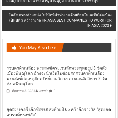
ยอดภูเขาเขา ผาน้ำหยด หมู่บ้านพุตูม อ.บ้านลาด จ.เพชรบุรี
navigation
โลตัส ครองตำแหน่ง “บริษัทที่น่าทำงานด้วยที่สุดในเอเชีย”ต่อเนื่อง
เป็นปีที่ 3 คว้ารางวัล HR ASIA BEST COMPANIES TO WORK FOR
IN ASIA 2023
You May Also Like
รวบคาผ้าเหลือง พระสงฆ์ตระเวนลักพระพุทธรูป 3 วัดดัง
เมืองพิษณุโลก อ้างจะนำเงินไปซ่อมรถรวบคาผ้าเหลือง
พระสงฆ์ก่อเหตุลักทรัพย์ยามวิกาล ตระเวนงัดวิหาร 3 วัด
ดัง จ.พิษณุโลก
มิถุนายน 5, 2024
admin
0
สุดปัง! เคอรี่ เอ็กซ์เพรส ส่งท้ายปี 65 คว้าอีกรางวัล “สุดยอด
แบรนด์ทรงพลัง”