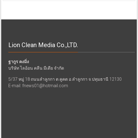
Lion Clean Media Co.,LTD.
ฐากูร คงมิ่ง
บริษัท ไลอ้อน คลีน มีเดีย จำกัด
5/37 หมู่ 18 ถนนลำลูกกา ต.คูคต อ.ลำลูกกา จ.ปทุมธานี 12130
E-mail: fnews01@hotmail.com