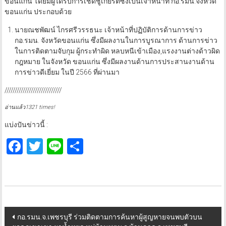
ขอนแก่น โดยมีผู้ได้รับการเชิดชูเกียรติซึ่งเป็นเจ้าหน้าที่ กอ.รมน.จังหวัด
ขอนแก่น ประกอบด้วย
นายณชพัฒน์ ไกรศรีวรรธนะ เจ้าหน้าที่ปฏิบัติการด้านการข่าว
กอ.รมน. จังหวัดขอนแก่น ซึ่งมีผลงานในการบูรณาการ ด้านการข่าว
ในการติดตามจับกุม ผู้กระทำผิด หลบหนีเข้าเมือง,แรงงานต่างด้าวผิด
กฎหมาย ในจังหวัด ขอนแก่น ซึ่งมีผลงานด้านการประสานงานด้าน
การข่าวดีเยี่ยม ในปี 2566 ที่ผ่านมา
////////////////////////////
อ่านแล้ว1321 times!
แบ่งปันข่าวนี้ :
Facebook
Twitter
Line
Share
Post
กอ.รมน.จ.เพชรบุรี ร่วมติดตามการค้นหาผู้สูญหายจนพบตัวบน