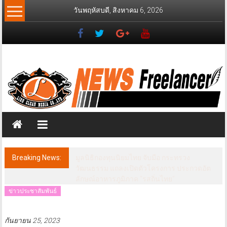
Skip
วันพฤหัสบดี, สิงหาคม 6, 2026
to
content
News
Freelancer
นิ
วส์
ฟรี
แลน
เซอร์
Breaking News:
พันโท ดร. สินธพ แก้วพิจิตร ประธานคณะ
กรรมาธิการการท่องเที่ยว นำทีมลุยปัตตานีชู
ศักยภาพสู่จุดหมายท่องเที่ยวสำคัญ
ข่าวประชาสัมพันธ์
กันยายน 25, 2023