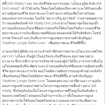
แผนประกันเด่นของเอไอเอ ทั้งประกันสำหรับคนรักสุขภาพ “เอไอเอ ไวทัล
ลิตี้ (AIA Vitality)” และ ประกันชีวิตควบการลงทุน “เอไอเอ ยูนิต ลิงค์ (AIA
Unit Linked)” เข้าไว้ด้วยกัน ให้คนไทยไม่ต้องเลือก เพราะจะได้รับครบทั้ง
ความคุ้มครองชีวิต สุขภาพ และโรคร้ายแรง พร้อมเพิ่มโอกาสรับผล
ตอบแทนจากการลงทุน โดยได้ “หมาก ปริญ สุภารัตน์” ร่วมถ่ายทอดความ
ว้าวของผลิตภัณฑ์ AIA Vitality Unit Linked ผ่านโฆษณาชุดใหม่ ตอกย้ำ
ความมุ่งมั่นของเอไอเอ ที่ต้องการส่งเสริมให้คนไทยเริ่มต้นวางแผนชีวิต
สุขภาพ และการเงินเพื่ออนาคตที่มั่นคง ตลอดจนยังได้รับสิทธิประโยชน์
จากพาร์ทเนอร์ และเงินคืนจากการดูแลสุขภาพ ตามคำมั่นสัญญา
‘Healthier, Longer, Better Lives – เพื่อสุขภาพและชีวิตที่ดีขึ้น’
นายเอกรัตน์ ฐิติมั่น ประธานเจ้าหน้าที่ฝ่ายการตลาด เอไอเอ ประเทศไทย
กล่าวว่า “เอไอเอ เป็นผู้นำในธุรกิจประกันชีวิตและสุขภาพมาอย่าง
ยาวนาน ซึ่งการที่เราสามารถรักษาตำแหน่งผู้นำได้นั้น มาจากการที่เอไอ
เอไม่เคยหยุดนิ่งที่จะพัฒนาและนำเสนอผลิตภัณฑ์ที่มอบความคุ้มครองทั้ง
ชีวิต สุขภาพ และการเงิน ตอบโจทย์ความต้องการของลูกค้าอย่างแท้จริง
เพื่อสนับสนุนให้คนไทยมีสุขภาพและชีวิตที่ดีขึ้น ตามคำมั่นสัญญา
‘Healthier, Longer, Better Lives’ โดยตลอดระยะเวลาที่ผ่านมา เรามุ่งมั่น
มอบการดูแลด้านสุขภาพผ่านโครงการดูแลสุขภาพชั้นนำ อย่าง ‘AIA
Vitality’ ซึ่งปัจจุบันนับเป็นโครงการดูแลสุขภาพที่ใหญ่เป็นอันดับต้น ๆ
ของประเทศไทย[1] ตลอดจนในด้านการเงิน เราตั้งใจมอบการดูแล