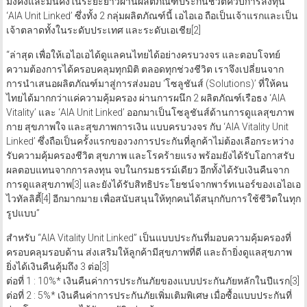
สุขภาพการเงินให้กับคนไทยพร้อมช่วยวางแผนทางการเงินเพื่อความ
มั่งคั่งและมั่นคงในระยะยาวผ่านผลิตภัณฑ์ประกันชีวิตควบการลงทุน
‘AIA Unit Linked’ ซึ่งทั้ง 2 กลุ่มผลิตภัณฑ์นี้ เอไอเอ ถือเป็นเจ้าแรกและเป็น
เจ้าตลาดทั้งในระดับประเทศ และระดับเอเชีย[2]
“ล่าสุด เพื่อให้เอไอเอได้ดูแลคนไทยได้อย่างครบวงจร และตอบโจทย์
ความต้องการได้ครอบคลุมทุกมิติ ตลอดทุกช่วงชีวิต เราจึงเปลี่ยนจาก
การนำเสนอผลิตภัณฑ์มาสู่การส่งมอบ ‘โซลูชันส์ (Solutions)’ ที่ให้คน
ไทยได้มากกว่าแค่ความคุ้มครอง ผ่านการผนึก 2 ผลิตภัณฑ์เรือธง ‘AIA
Vitality’ และ ‘AIA Unit Linked’ ออกมาเป็นโซลูชันส์ด้านการดูแลสุขภาพ
กาย สุขภาพใจ และสุขภาพการเงิน แบบครบวงจร กับ ‘AIA Vitality Unit
Linked’ ซึ่งถือเป็นครั้งแรกของวงการประกันที่ลูกค้าไม่ต้องเลือกระหว่าง
รับความคุ้มครองชีวิต สุขภาพ และโรคร้ายแรง พร้อมยังได้รับโอกาสรับ
ผลตอบแทนจากการลงทุน จบในกรมธรรม์เดียว อีกทั้งได้รับเงินคืนจาก
การดูแลสุขภาพ[3] และยังได้รับสิทธิประโยชน์จากพาร์ทเนอร์ของเอไอเอ
ไวทัลลิตี้[4] อีกมากมาย เพื่อสนับสนุนให้ทุกคนได้สนุกกับการใช้ชีวิตในทุก
รูปแบบ”
สำหรับ “AIA Vitality Unit Linked” เป็นแบบประกันที่มอบความคุ้มครองที่
ครอบคลุมรอบด้าน ส่งเสริมให้ลูกค้ามีสุขภาพที่ดี และถ้ายิ่งดูแลสุขภาพ
ยิ่งได้เงินคืนคุ้มถึง 3 ต่อ[3]
ต่อที่ 1 : 10%* เงินคืนค่าการประกันภัยของแบบประกันภัยหลักในปีแรก[3]