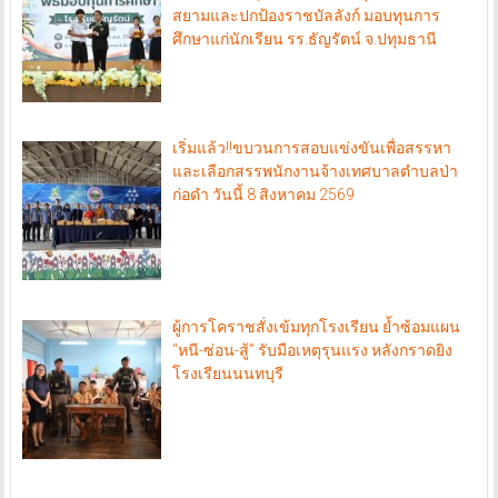
การปกครอง )และประธานกลุ่มพิทักษ์แผ่นดิน
สยามและปกป้องราชบัลลังก์ มอบทุนการ
ศึกษาแก่นักเรียน รร.ธัญรัตน์ จ.ปทุมธานี
เริ่มแล้ว!!ขบวนการสอบแข่งขันเพื่อสรรหา
และเลือกสรรพนักงานจ้างเทศบาลตำบลป่า
ก่อดำ วันนี้ 8 สิงหาคม 2569
ผู้การโคราชสั่งเข้มทุกโรงเรียน ย้ำซ้อมแผน
“หนี-ซ่อน-สู้” รับมือเหตุรุนแรง หลังกราดยิง
โรงเรียนนนทบุรี