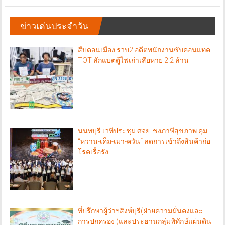
เว็บไซต์ข่าวสารเพื่อคนรุ่นใหม่
ข่าวเด่นประจำวัน
สืบดอนเมือง รวบ2 อดีตพนักงานซับคอนแทค
TOT ลักแบตตู้ไฟเก่าเสียหาย 2.2 ล้าน
นนทบุรี เวทีประชุม ศจย. ชงภาษีสุขภาพ คุม
“หวาน-เค็ม-เมา-ควัน“ ลดการเข้าถึงสินค้าก่อ
โรคเรื้อรัง
ที่ปรึกษาผู้ว่าฯสิงห์บุรี(ฝ่ายความมั่นคงและ