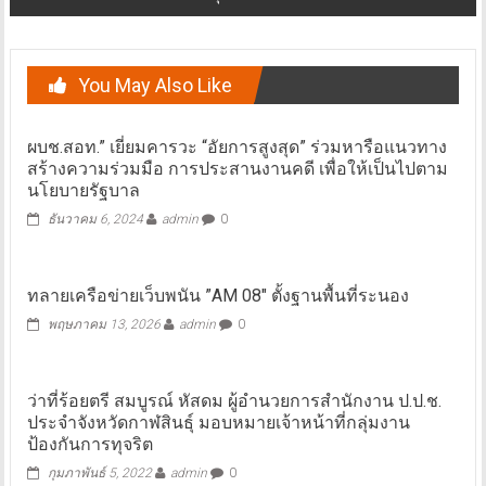
นายอำเภอ รุ่นที่84 ณ.สนามกรมพลศึกษา คลอง6
You May Also Like
ผบช.สอท.” เยี่ยมคารวะ “อัยการสูงสุด” ร่วมหารือแนวทาง
สร้างความร่วมมือ การประสานงานคดี เพื่อให้เป็นไปตาม
นโยบายรัฐบาล
ธันวาคม 6, 2024
admin
0
ทลายเครือข่ายเว็บพนัน ”AM 08″ ตั้งฐานพื้นที่ระนอง
พฤษภาคม 13, 2026
admin
0
ว่าที่ร้อยตรี สมบูรณ์ หัสดม ผู้อำนวยการสำนักงาน ป.ป.ช.
ประจำจังหวัดกาฬสินธุ์ มอบหมายเจ้าหน้าที่กลุ่มงาน
ป้องกันการทุจริต