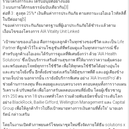
ต่อที่ 2 : 5%* เงินคืนค่าการประกันภัยเพิ่มเติมพิเศษ เมื่อซื้อแบบประกันที่
ร่วมโครงการและได้รับอนุมัติอย่างน้อย
3 แบบภายใต้กรมธรรม์ฉบับเดียวกัน[3]
ต่อที่ 3 : สูงสุด 25%* เงินคืนค่าการประกันภัย ตามสถานะเอไอเอ ไวทัลลิตี้
ในปีต่ออายุ[5]
*ของค่าการประกันภัยมาตรฐานที่ผู้เอาประกันภัยได้ชำระแล้วตาม
เงื่อนไขของโครงการ AIA Vitality Unit Linked
“เป้าหมายของเอไอเอ คือการดูแลลูกค้าในทุกช่วงของชีวิต และเป็น Life
Partner ที่ลูกค้าไว้ใจ ผ่านโซลูชันส์ที่พร้อมดูแลในทุกสถานการณ์ ซึ่ง
สำหรับลูกค้าเอไอเอจะได้รับการดูแลที่พิเศษยิ่งกว่า ด้วย ‘AIA Health
Solutions’ ซึ่งเป็นบริการเสริมด้านสุขภาพ ที่ให้มากกว่าความคุ้มครอง
และพร้อมตอบโจทย์ทุกการใช้ชีวิต เพื่อให้ทุกคนใช้ชีวิตได้อย่างอุ่นใจ
และสบายใจยิ่งขึ้น อีกทั้งยังช่วยส่งเสริมให้มีสุขภาพที่ดี และอยู่เคียงข้าง
ยามเจ็บป่วย นอกจากนั้น เรายังมีบริการพิเศษ อย่าง ‘AIA InvestPro’ ตัว
ช่วยด้านการลงทุน ที่จะคอยดูแลแบบครบวงจร ครอบคลุมทั้งการวางแผน
วิเคราะห์ ปรับพอร์ต เพื่อโอกาสรับผลตอบแทนที่ยั่งยืน โดยผู้เชี่ยวชาญ
กว่า 250 คน จาก 18 ประเทศทั่วโลก ร่วมด้วยพันธมิตรชั้นนำระดับโลก
อย่าง BlackRock, Baillie Gifford, Wellington Management และ Capital
Group เพื่อให้ลูกค้าก้าวไปถึงเป้าหมายทางการเงินตามที่ตั้งใจ” นายเอก
รัตน์ กล่าวเสริม