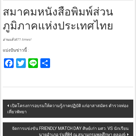
สมาคมหนังสือพิมพ์ส่วน
ภูมิภาคแห่งประเทศไทย
อ่านแล้ว871 times!
แบ่งปันข่าวนี้ :
Facebook
Twitter
Line
Share
Post
เปิดโครงการอบรมให้ความรู้ภาคปฏิบัติ แก่อาสาสมัคร ตำรวจท่อง
เที่ยวพัทยา
navigation
จัดการแข่งขัน FRIENDLY MATCH DAY ศิษย์เก่า มศว. VS นักเรียน