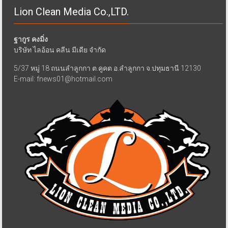
Lion Clean Media Co.,LTD.
ฐากูร คงมิ่ง
บริษัท ไลอ้อน คลีน มีเดีย จำกัด
5/37 หมู่ 18 ถนนลำลูกกา ต.คูคต อ.ลำลูกกา จ.ปทุมธานี 12130
E-mail: fnews01@hotmail.com