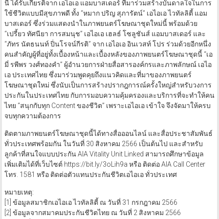
โดยในงานเปิดตัวภาพยนตร์โฆษณาชุดใหม่ซึ่งจัดภายใต้ธีม solutions x
นี้ ได้รับเกียรติจาก เอไอเอ แอมบาสเดอร์ ที่มาร่วมสร้างบันดาลใจในการ
ใช้ชีวิตแบบมีสุขภาพดี ทั้ง “หมาก ปริญ สุภารัตน์” เอไอเอ ไวทัลลิตี้ แอม
บาสเดอร์ ซึ่งร่วมแสดงนำในภาพยนตร์โฆษณาชุดใหม่นี้ พร้อมด้วย
“เปรี้ยว ทัศนียา การสมนุช” เอไอเอ เฮลธ์ โซลูชันส์ แอมบาสเดอร์ และ
“ภัทร นัตธนนท์ ปิ่นโรจน์กีรติ” จาก เอไอเอ อินเวสท์ โปร ร่วมด้วยอีกหนึ่ง
คนสำคัญผู้ที่อยู่ทั้งเบื้องหน้าและเบื้องหลังของภาพยนตร์โฆษณาชุดนี้ “เอ
มี่ รพีพร วงศ์ทองคำ” ผู้อำนวยการฝ่ายสื่อสารองค์กรและภาพลักษณ์ เอไอ
เอ ประเทศไทย ซึ่งมาร่วมพูดคุยถึงแนวคิดและที่มาของภาพยนตร์
โฆษณาชุดใหม่ ซึ่งนับเป็นการสร้างปรากฎการณ์ครั้งใหญ่สำหรับวงการ
ประกันในประเทศไทย กับการมอบความคุ้มครองและบริการที่จะทำให้คน
ไทย “สนุกกับทุก Content ของชีวิต” เพราะเอไอเอ เข้าใจ จึงจัดมาให้ครบ
จบทุกความต้องการ
ติดตามภาพยนตร์โฆษณาชุดนี้ได้ทางสื่อออนไลน์ และสื่อประชาสัมพันธ์
ทั่วประเทศพร้อมกัน ในวันที่ 30 สิงหาคม 2566 เป็นต้นไป และสำหรับ
ลูกค้าที่สนใจแบบประกัน AIA Vitality Unit Linked สามารถศึกษาข้อมูล
เพิ่มเติมได้ที่เว็บไซต์ https://bit.ly/3oLih9a หรือ ติดต่อ AIA Call Center
โทร. 1581 หรือ ติดต่อตัวแทนประกันชีวิตเอไอเอ ทั่วประเทศ
หมายเหตุ:
[1] ข้อมูลสมาชิกเอไอเอ ไวทัลลิตี้ ณ วันที่ 31 กรกฎาคม 2566