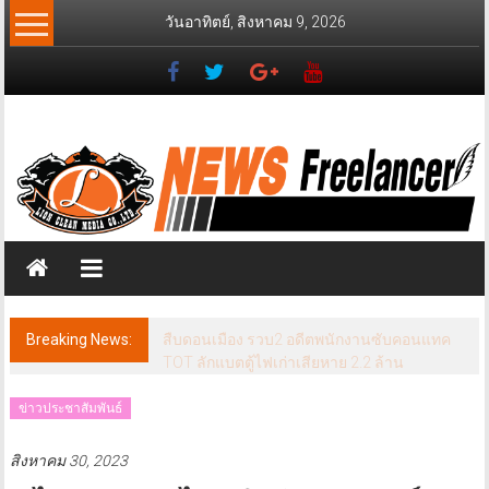
Skip
วันอาทิตย์, สิงหาคม 9, 2026
to
content
News
Freelancer
นิ
วส์
ฟรี
แลน
เซอร์
Breaking News:
นนทบุรี เวทีประชุม ศจย. ชงภาษีสุขภาพ คุม
“หวาน-เค็ม-เมา-ควัน“ ลดการเข้าถึงสินค้าก่อ
โรคเรื้อรัง
ข่าวประชาสัมพันธ์
สิงหาคม 30, 2023