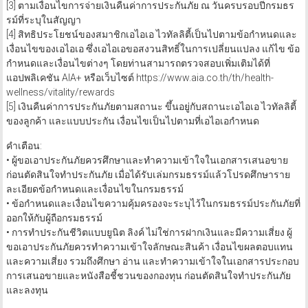
[2] ข้อมูลจากสมาคมประกันชีวิตไทย ณ วันที่ 2 สิงหาคม 2566
[3] ตามเงื่อนไขการจ่ายเงินคืนค่าการประกันภัย ณ วันครบรอบปีกรมธร
รม์ที่ระบุในสัญญา
[4] สิทธิประโยชน์ของสมาชิกเอไอเอ ไวทัลลิตี้เป็นไปตามข้อกำหนดและ
เงื่อนไขของเอไอเอ ซึ่งเอไอเอขอสงวนสิทธิ์ในการเปลี่ยนแปลง แก้ไข ข้อ
กำหนดและเงื่อนไขต่างๆ โดยท่านสามารถตรวจสอบเพิ่มเติมได้ที่
แอปพลิเคชัน AIA+ หรือเว็บไซต์ https://www.aia.co.th/th/health-
wellness/vitality/rewards
[5] เงินคืนค่าการประกันภัยตามสถานะ ขึ้นอยู่กับสถานะเอไอเอ ไวทัลลิตี้
ของลูกค้า และแบบประกัน เงื่อนไขเป็นไปตามที่เอไอเอกำหนด
คำเตือน:
• ผู้ขอเอาประกันภัยควรศึกษาและทำความเข้าใจในเอกสารเสนอขาย
ก่อนตัดสินใจทำประกันภัย เมื่อได้รับเล่มกรมธรรม์แล้วโปรดศึกษาราย
ละเอียดข้อกำหนดและเงื่อนไขในกรมธรรม์
• ข้อกำหนดและเงื่อนไขความคุ้มครองจะระบุไว้ในกรมธรรม์ประกันภัยที่
ออกให้กับผู้ถือกรมธรรม์
• การทำประกันชีวิตแบบยูนิต ลิงค์ ไม่ใช่การฝากเงินและมีความเสี่ยง ผู้
ขอเอาประกันภัยควรทำความเข้าใจลักษณะสินค้า เงื่อนไขผลตอบแทน
และความเสี่ยง รวมถึงศึกษา อ่าน และทำความเข้าใจในเอกสารประกอบ
การเสนอขายและหนังสือชี้ชวนของกองทุน ก่อนตัดสินใจทำประกันภัย
และลงทุน