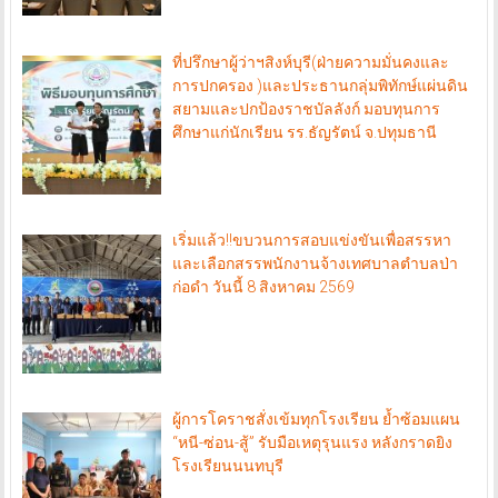
ที่ปรึกษาผู้ว่าฯสิงห์บุรี(ฝ่ายความมั่นคงและ
การปกครอง )และประธานกลุ่มพิทักษ์แผ่นดิน
สยามและปกป้องราชบัลลังก์ มอบทุนการ
ศึกษาแก่นักเรียน รร.ธัญรัตน์ จ.ปทุมธานี
เริ่มแล้ว!!ขบวนการสอบแข่งขันเพื่อสรรหา
และเลือกสรรพนักงานจ้างเทศบาลตำบลป่า
ก่อดำ วันนี้ 8 สิงหาคม 2569
ผู้การโคราชสั่งเข้มทุกโรงเรียน ย้ำซ้อมแผน
“หนี-ซ่อน-สู้” รับมือเหตุรุนแรง หลังกราดยิง
โรงเรียนนนทบุรี