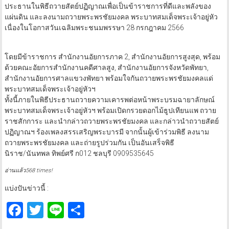
ประธานในพิธีถวายสัตย์ปฏิญาณเพื่อเป็นข้าราชการที่ดีและพลังของ
แผ่นดิน และลงนามถวายพระพรชัยมงคล พระบาทสมเด็จพระเจ้าอยู่หัว
เนื่องในโอกาสวันเฉลิมพระชนมพรรษา 28 กรกฎาคม 2566
โดยมีข้าราชการ สำนักงานอัยการภาค 2, สำนักงานอัยการสูงสุด, พร้อม
ด้วยคณะอัยการสำนักงานคดีศาลสูง, สำนักงานอัยการจังหวัดพัทยา,
สำนักงานอัยการศาลแขวงพัทยา พร้อมใจกันถวายพระพรชัยมงคลแด่
พระบาทสมเด็จพระเจ้าอยู่หัวฯ
ทั้งนี้ภายในพิธีประธานถวายความเคารพต่อหน้าพระบรมฉายาลักษณ์
พระบาทสมเด็จพระเจ้าอยู่หัวฯ พร้อมเปิดกรวยดอกไม้ธูปเทียนแพ ถวาย
ราชสักการะ และนำกล่าวถวายพระพรชัยมงคล และกล่าวนำถวายสัตย์
ปฏิญาณฯ ร้องเพลงสรรเสริญพระบารมี จากนั้นผู้เข้าร่วมพิธี ลงนาม
ถวายพระพรชัยมงคล และถ่ายรูปร่วมกัน เป็นอันเสร็จพิธี
นิราช/นันทพล ทิพย์ศรี ก012 ชลบุรี 0909535645
อ่านแล้ว568 times!
แบ่งปันข่าวนี้ :
Facebook
Twitter
Line
Share