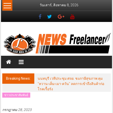
Skip
วันเสาร์, สิงหาคม 8, 2026
to
content
News
Freelancer
นิ
วส์
ฟรี
แลน
เซอร์
Breaking News:
นนทบุรี เวทีประชุม ศจย. ชงภาษีสุขภาพ คุม
“หวาน-เค็ม-เมา-ควัน“ ลดการเข้าถึงสินค้าก่อ
โรคเรื้อรัง
ข่าวประชาสัมพันธ์
กรกฎาคม 28, 2023