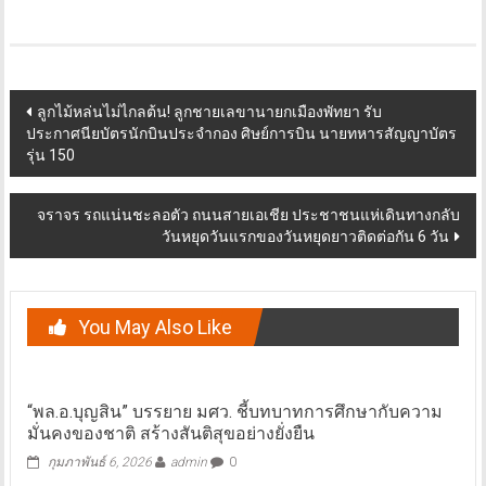
Post
ลูกไม้หล่นไม่ไกลต้น! ลูกชายเลขานายกเมืองพัทยา รับ
ประกาศนียบัตรนักบินประจำกอง ศิษย์การบิน นายทหารสัญญาบัตร
navigation
รุ่น 150
จราจร รถแน่นชะลอตัว ถนนสายเอเชีย ประชาชนแห่เดินทางกลับ
วันหยุดวันแรกของวันหยุดยาวติดต่อกัน 6 วัน
You May Also Like
“พล.อ.บุญสิน” บรรยาย มศว. ชี้บทบาทการศึกษากับความ
มั่นคงของชาติ สร้างสันติสุขอย่างยั่งยืน
กุมภาพันธ์ 6, 2026
admin
0