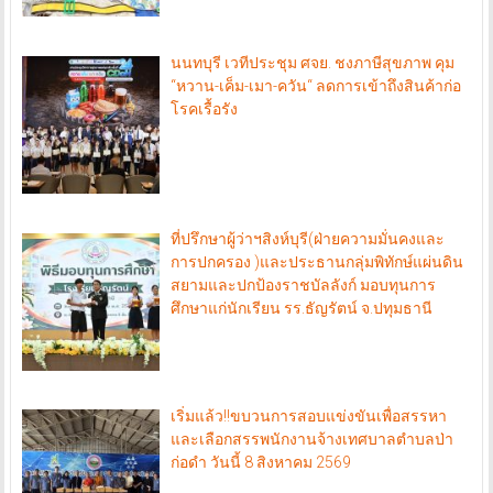
นนทบุรี เวทีประชุม ศจย. ชงภาษีสุขภาพ คุม
“หวาน-เค็ม-เมา-ควัน“ ลดการเข้าถึงสินค้าก่อ
โรคเรื้อรัง
ที่ปรึกษาผู้ว่าฯสิงห์บุรี(ฝ่ายความมั่นคงและ
การปกครอง )และประธานกลุ่มพิทักษ์แผ่นดิน
สยามและปกป้องราชบัลลังก์ มอบทุนการ
ศึกษาแก่นักเรียน รร.ธัญรัตน์ จ.ปทุมธานี
เริ่มแล้ว!!ขบวนการสอบแข่งขันเพื่อสรรหา
และเลือกสรรพนักงานจ้างเทศบาลตำบลป่า
ก่อดำ วันนี้ 8 สิงหาคม 2569