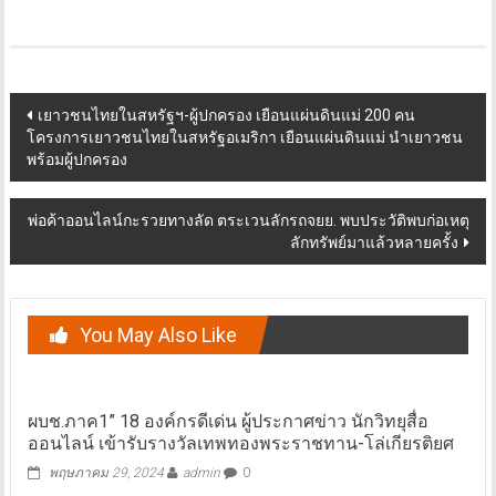
Post
เยาวชนไทยในสหรัฐฯ-ผู้ปกครอง เยือนแผ่นดินแม่ 200 คน
โครงการเยาวชนไทยในสหรัฐอเมริกา เยือนแผ่นดินแม่ นำเยาวชน
navigation
พร้อมผู้ปกครอง
พ่อค้าออนไลน์กะรวยทางลัด ตระเวนลักรถจยย. พบประวัติพบก่อเหตุ
ลักทรัพย์มาแล้วหลายครั้ง
You May Also Like
ผบช.ภาค1” 18 องค์กรดีเด่น ผู้ประกาศข่าว นักวิทยุสื่อ
ออนไลน์ เข้ารับรางวัลเทพทองพระราชทาน-โล่เกียรติยศ
พฤษภาคม 29, 2024
admin
0