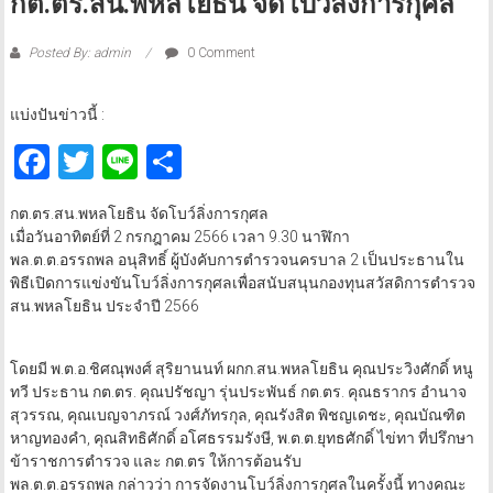
กต.ตร.สน.พหลโยธิน จัดโบว์ลิ่งการกุศล
Posted By: admin
0 Comment
แบ่งปันข่าวนี้ :
Facebook
Twitter
Line
Share
กต.ตร.สน.พหลโยธิน จัดโบว์ลิ่งการกุศล
เมื่อวันอาทิตย์ที่ 2 กรกฎาคม 2566 เวลา 9.30 นาฬิกา
พล.ต.ต.อรรถพล อนุสิทธิ์ ผู้บังคับการตำรวจนครบาล 2 เป็นประธานใน
พิธีเปิดการแข่งขันโบว์ลิ่งการกุศลเพื่อสนับสนุนกองทุนสวัสดิการตำรวจ
สน.พหลโยธิน ประจำปี 2566
โดยมี พ.ต.อ.ชิศณุพงศ์ สุริยานนท์ ผกก.สน.พหลโยธิน คุณประวิงศักดิ์ หนู
ทวี ประธาน กต.ตร. คุณปรัชญา รุ่นประพันธ์ กต.ตร. คุณธรากร อำนาจ
สุวรรณ, คุณเบญจาภรณ์ วงศ์ภัทรกุล, คุณรังสิต พิชญเดชะ, คุณบัณฑิต
หาญทองคำ, คุณสิทธิศักดิ์ อโศธรรมรังษี, พ.ต.ต.ยุทธศักดิ์ ไข่ทา ที่ปรึกษา
ข้าราชการตำรวจ และ กต.ตร ให้การต้อนรับ
พล.ต.ต.อรรถพล กล่าวว่า การจัดงานโบว์ลิ่งการกุศลในครั้งนี้ ทางคณะ