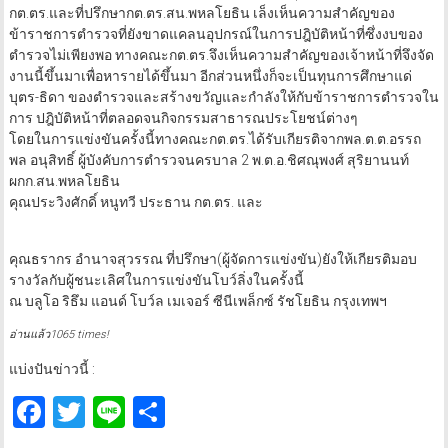
กต.ตร.และที่ปรึกษากต.ตร.สน.พหลโยธิน เล็งเห็นความสำคัญของ
ข้าราชการตำรวจที่ยังขาดแคลนอุปกรณ์ในการปฎิบัติหน้าที่ซึ่งงบของ
ตำรวจไม่เพียงพอ ทางคณะกต.ตร.จึงเห็นความสำคัญของเจ้าหน้าที่จึงจัด
งานนี้ขึ้นมาเพื่อหารายได้ขึ้นมา อีกส่วนหนึ่งก็จะเป็นทุนการศึกษาแด่
บุตร-ธิดา ของตำรวจและสร้างขวัญและกำลังให้กับข้าราชการตำรวจใน
การ ปฎิบัติหน้าที่ตลอดจนกิจกรรมสาธารณประโยชน์ต่างๆ
โดยในการแข่งขันครั้งนี้ทางคณะกต.ตร.ได้รับเกียรติจากพล.ต.ต.อรรถ
พล อนุสิทธิ์ ผู้บังคับการตำรวจนครบาล 2 พ.ต.อ.ชิศณุพงศ์ สุริยานนท์
ผกก.สน.พหลโยธิน
คุณประวิงศักดิ์ หนูทวี ประธาน กต.ตร. และ
คุณธรากร อำนาจสุวรรณ ที่ปรึกษา(ผู้จัดการแข่งขัน)ยังให้เกียรติมอบ
รางวัลกับผู้ชนะเลิศในการแข่งขันโบว์ลิ่งในครั้งนี้
ณ บลูโอ ริธึม แอนด์ โบว์ล เมเจอร์ ซีนีเพล็กซ์ รัชโยธิน กรุงเทพฯ
อ่านแล้ว1065 times!
แบ่งปันข่าวนี้ :
Facebook
Twitter
Line
Share