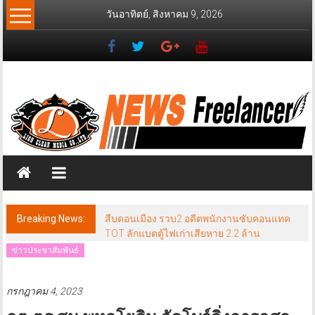
Skip
วันอาทิตย์, สิงหาคม 9, 2026
to
content
News
Freelancer
นิ
วส์
ฟรี
แลน
เซอร์
Breaking News:
สืบดอนเมือง รวบ2 อดีตพนักงานซับคอนแทค
TOT ลักแบตตู้ไฟเก่าเสียหาย 2.2 ล้าน
ข่าวประชาสัมพันธ์
กรกฎาคม 4, 2023