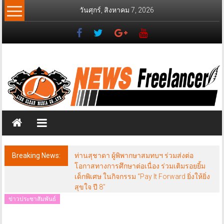
Skip
วันศุกร์, สิงหาคม 7, 2026
to
content
News
Freelancer
นิ
วส์
ฟรี
แลน
เซอร์
Breaking News:
ท่านสุชาดา ผู้พิพากษาสมทบฯ ร่วมส่งต่อ
โอกาสทางการศึกษาต่อเนื่อง ร่วมเติมรอยยิ้ม
เด็กพิเศษ ในกิจกรรม “Pay It Forward ยิ่งให้ยิ่ง
สุขใจ ปี 8”
ข่าวประชาสัมพันธ์