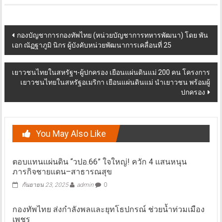
Post
กองบัญชาการกองทัพไทย (หน่วยบัญชาการทหารพัฒนา) โดย พัน
เอก ณัฏฐาภูมิ นิกร ผู้บังคับหน่วยพัฒนาการเคลื่อนที่ 25
navigation
เยาวชนไทยในสหรัฐฯ-ผู้ปกครอง เยือนแผ่นดินแม่ 200 คน โครงการ
เยาวชนไทยในสหรัฐอเมริกา เยือนแผ่นดินแม่ นำเยาวชน พร้อมผู้
ปกครอง
You May Also Like
ตอบแทนแผ่นดิน “วปอ.66” ใจใหญ่! ควัก 4 แสนหนุน
ภารกิจชายแดน–สาธารณสุข
กันยายน 23, 2025
admin
0
กองทัพไทย ส่งกำลังพลและยุทโธปกรณ์ ช่วยน้ำท่วมเมือง
เพชร