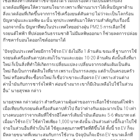
เชื้อเพลิงทำให้ลดค่าใช้จ่ายลงได้ รวมถึงเรื่องความเป็นมิตรกับสิ่ง
แวดล้อมที่ผู้คนให้ความสนใจมาก เพราะที่ผ่านมาเราได้เห็นปัญหาด้าน
สิ่งแวดล้อมที่เกิดขึ้นจากการใช้เครื่องยนต์สันดาป ไม่ว่าจะเป็นโลกร้อน
ปัญหาฝุ่นและมลพิษ ฉะนั้น ทุกประเทศหันมาให้ความสำคัญกับเรื่องนี้
นอกจากนั้น ปัญหาที่พบในประเทศไทยอย่างฝุ่น PM2.5 การเลือกใช้
รถยนต์ไฟฟ้า ที่ปล่อยควันธรรมชาติ ไม่มีมลพิษออกมา ก็ช่วยลดการปล่อย
ก๊าซคาร์บอนไดออกไซด์ออกมาได้
“ปัจจุบันประเทศไทยมีการใช้รถ EV ยังไม่ถึง 1 ล้านคัน ขณะที่ ฐานการใช้
รถยนต์เครื่องสันดาปสะสมไว้นานและเยอะ 10-20 ล้านคัน ดังนั้นสิ่งที่มา
ใหม่ ก็เป็นสิ่งที่ทำให้เกิดการเปลี่ยนแปลง เปลี่ยนจากรถคันเดิมเป็นคัน
ใหม่ ถือเป็นการตัดสินใจที่ยาก เพราะเป็นการลงทุน แต่ถ้าเป็นครอบครัว
ใหม่ หรือคนที่จะซื้อรถใหม่ ก็เชื่อว่าเขาจะเลือดรถ EV เพราะส่วนต่าง
ค่าน้ำมันกับการชาร์จไฟฟ้า ค่อนข้างมาก เขาก็มีเงินเหลือไปใช้ในส่วน
อื่น” นายสุรพล กล่าว
นายสุรพล กล่าวต่อว่า สำหรับความคุ้มค่าของการเลือกใช้รถยนต์ไฟฟ้า
เมื่อเทียบกับรถยนต์เครื่องสันดาปทั่วไป ถือว่าต่างกันเยอะมากเป็น 10 เท่า
บางคนบอกว่าจากเดิมที่ใช้รถอีโคคาร์เติมน้ำมันเดือนละ 5-6 พันบาท แต่
เมื่อมาใช้รถ EV ใช้ค่าไฟเพียง 1,000 บาท ดังนั้น เงินส่วนต่างนี้ก็เอาไปใช้
จ่ายในส่วนอื่นที่จำเป็นได้ ใช้ดูแลคุณภาพชีวิตที่ดีขึ้นได้ ทั้งนี้ รถ EV ก็จะ
มีหลายขนาดที่เหมาะสมกับการใช้งาน ปัจจุบันก็จะมีรถ EV ขนาดเล็กที่