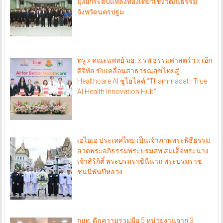
มุ่งยกระดับแหล่งท่องเที่ยวเชิงวัฒนธรรม
จังหวัดนครปฐม
ทรู x คณะแพทย์ มธ. x รพ.ธรรมศาสตร์ฯ x เอ้ก
ดิจิทัล ขับเคลื่อนสาธารณสุขไทยสู่
Healthcare AI ชูไฮไลต์ “Thammasat–True
AI Health Innovation Hub”
เอไอเอ ประเทศไทย เป็นเจ้าภาพพระพิธีธรรม
สวดพระอภิธรรมพระบรมศพ สมเด็จพระนาง
เจ้าสิริกิติ์ พระบรมราชินีนาถ พระบรมราช
ชนนีพันปีหลวง
กยท. ดีลความร่วมมือ 5 หน่วยงานจาก 3