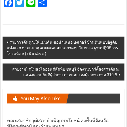
Facebook
Twitter
Line
Share
Post
รายการคืนคุณให้แผ่นดิน ขอนำเสนอ บังเกอร์ บ้านดินแบบอิฐดิบ
แห่งแรก ตามแนวสุดเขตแดนสยามภาคตะวันตก ณ ฐานปฎิบัติการ
navigation
โป่งแห้ง ๒ ( เนิน ๘๗๑ )
สวยงาม” สโมสรไลออนส์สัตหีบ ชลบุรี จัดงานปาร์ตี้สังสรรค์และ
แสดงความยินดีผู้ว่าการภาคและรองผู้ว่าการภาค 310 ซี
You May Also Like
คณะสมาชิกวุฒิสภาบำเพ็ญประโยชน์ ลงพื้นที่จังหวัด
พิจิตร-พิษณุโลก-กำแพงเพชร