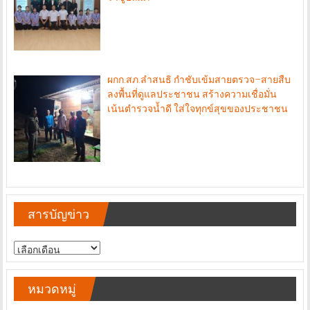
ผกก.สภ.ลำสนธิ กำชับเข้มสายตรวจ–สายสืบ
ลงพื้นที่ดูแลประชาชน สร้างความเชื่อมั่น
เน้นตำรวจน้ำดี ใส่ใจทุกข์สุขของประชาชน
สารบัญข่าว
สารบัญ
ข่าว
หมวดหมู่