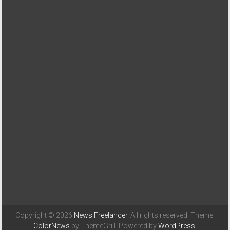
Copyright © 2026
News Freelancer
. All rights reserved. Theme:
ColorNews
by ThemeGrill. Powered by
WordPress
.