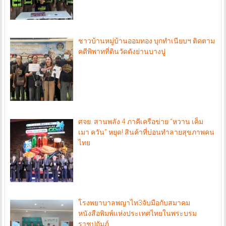
ชาวบ้านหมู่บ้านออมทอง บุกทำเนียบฯ ติดตาม
คดีพิพาทที่ดินวัดดังย่านบางปู
ศจย. สานพลัง 4 ภาคีเครือข่าย “หวาน เค็ม
เมา ควัน” หยุด! สินค้าที่บ่อนทำลายสุขภาพคน
ไทย
โรงพยาบาลพญาไท3จับมือกับสมาคม
หนังสือพิมพ์แห่งประเทศไทยในพระบรม
ราชูปถัมภ์