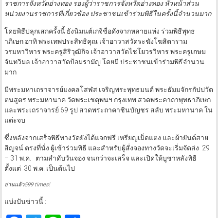
ราชการจังหวัดอ่างทอง รองผู้ว่าราชการจังหวัดอ่างทอง หัวหน้าส่วน
หน่วยงานราชการที่เกี่ยวข้อง ประชาชนเข้าร่วมพิธีในครั้งนี้จำนวนมาก
โดยพิธีปลุกเสกครั้งนี้ ยังนิมนต์เกจิชื่อดังจากหลายแห่ง ร่วมพิธีพุทธ
าภิเษก อาทิ พระเทพประสิทธิคุณ เจ้าอาวาสวัดระฆังโฆสิตาราม
วรมหาวิหาร พระครูสิริวุฒิกิจ เจ้าอาวาสวัดไชโยวรวิหาร พระครูเกษม
จันทวิมล เจ้าอาวาสวัดป้อมรามัญ โดยมี ประชาชนเข้าร่วมพิธีจำนวน
มาก
มีพระมหาเถราจารย์มงคลโสฬส เจริญพระพุทธมนต์ พระธัมมจักรกัปปวัต
ตนสูตร พระมหานาค วัดพระเชตุพนฯ กรุงเทพ สวดพระคาถาพุทธาภิเษก
และพระเถราจารย์ 69 รูป สวดพระถาคาชินบัญชร สลับ พระมหานาค ใน
แต่ะจบ
ซึ่งหลังจากเสร็จพิธีทางวัดยังได้แจกฟรี เหรียญเม็ดแตง และผ้ายันต์สาย
สิญจน์ ตรงที่นั่ง ผู้เข้าร่วมพิธี และสำหรับผู้สั่งจองทางวัดจะเริ่มจัดส่ง 29
– 31 พ.ค. ตามลำดับวันจอง จนกว่าจะเสร็จ และเปิดให้บูชาหลังพิธี
ตั้งแต่ 30 พ.ค. เป็นต้นไป
อ่านแล้ว599 times!
แบ่งปันข่าวนี้ :