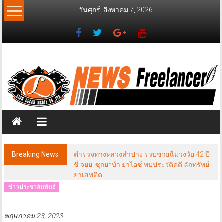
Skip
วันศุกร์, สิงหาคม 7, 2026
to
content
News
Freelancer
นิ
วส์
ฟรี
แลน
เซอร์
Breaking News:
ตำรวจทางหลวงลำปาง รวบชายฉี่ม่วงวัย 42 ปี
ขี่ จยย. ซุกยาบ้า ยาไอซ์ พบประวัติคดี ลักทรัพย์
ยาเสพติด
ข่าวประชาสัมพันธ์
พฤษภาคม 23, 2023