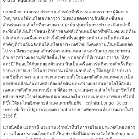
รางวัล “ที่สุดแห่งปี 2565 (Of the Year 2022)
นายหลี่ หยวน ชยอง ประธานเจ้าหน้าที่บริหารและกรรมการผู้จัดการ
ใหญ่ กลุ่มบริษัทเอไอเอ กล่าวว่า “ผมขอแสดงความยินดีและชื่นชม
สำหรับความสำเร็จที่มาจากความมุ่งมั่น ทุ่มเทในการทำงาน สิ่งเหล่านี้
สะท้อนให้เห็นถึงชัยชนะอีกก้าวของพลังตัวแทนมืออาชีพที่ไม่เคยหยุดที่จะ
ผลักดันตัวเองเพื่อความสำเร็จอีกขั้นที่รออยู่ข้างหน้า และเป็นฟันเฟือง
สำคัญที่ร่วมกันผลักดันให้เอไอเอ ประเทศไทย ยังคงความเป็นหนึ่งตลอด
ไป รวมถึงขอขอบคุณสำหรับความทุ่มเทและแรงสนับสนุนของทุกท่าน
ด้วยการสร้างผลงานที่ดียิ่งขึ้นเรื่อย ๆ ตลอดทั้งปีที่ผ่านมา รางวัล “ที่สุด
แห่งปี” ที่มอบให้กับสุดยอดตัวแทน นับเป็นเครื่องการันตีความสำเร็จที่มา
จากแรงกายแรงใจในการทำงาน เพื่อส่งมอบสิ่งดี ๆ ให้แก่ลูกค้าของเรา
ผมเชื่อมั่นว่าความสามารถและความตั้งใจของพลังตัวแทนทุกคนจะเป็น
แรงขับเคลื่อนอันทรงพลังที่จะผลักดัน และสร้างแรงบันดาลใจให้กับตัว
เองและพลังตัวแทนท่านอื่น ๆ ที่ต้องการประสบความสำเร็จในอาชีพ ได้มี
พลังกาย พลังใจ พร้อมที่จะพัฒนาตนเองในการส่งมอบสุขภาพและชีวิตที่
ดีขึ้นให้คนไทยอีกหลายล้านคนตามพันธกิจ Healthier, Longer, Better
Lives เพื่อก้าวไปสู่ประตูแห่งความสำเร็จอย่างที่ทุกท่านตั้งเป้าหมายในปี
2566 นี้”
นายนิคฮิล แอดวานี ประธานเจ้าหน้าที่บริหาร เอไอเอ ประเทศไทย กล่าว
ว่า “เอไอเอ ประเทศไทย ยินดีเป็นอย่างยิ่งที่ได้มอบรางวัลให้กับกับสุดยอด