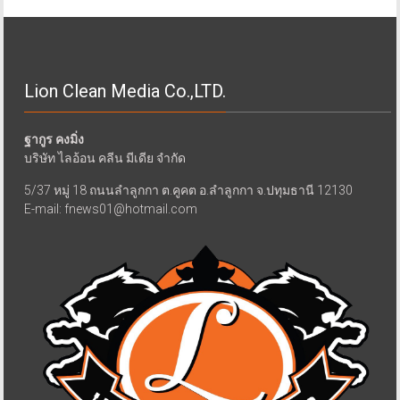
Lion Clean Media Co.,LTD.
ฐากูร คงมิ่ง
บริษัท ไลอ้อน คลีน มีเดีย จำกัด
5/37 หมู่ 18 ถนนลำลูกกา ต.คูคต อ.ลำลูกกา จ.ปทุมธานี 12130
E-mail: fnews01@hotmail.com