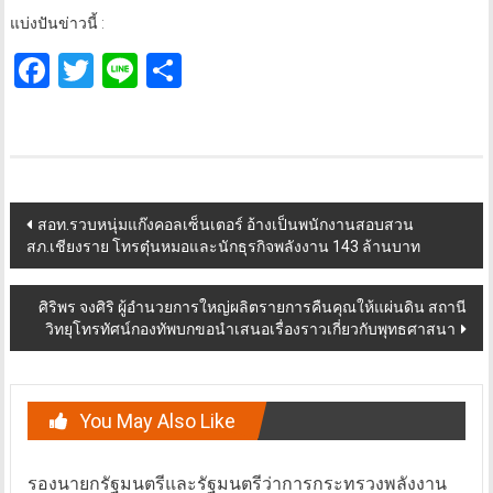
แบ่งปันข่าวนี้ :
Facebook
Twitter
Line
Share
Post
สอท.รวบหนุ่มแก๊งคอลเซ็นเตอร์ อ้างเป็นพนักงานสอบสวน
สภ.เชียงราย โทรตุ๋นหมอและนักธุรกิจพลังงาน 143 ล้านบาท
navigation
ศิริพร จงศิริ ผู้อำนวยการใหญ่ผลิตรายการคืนคุณให้แผ่นดิน สถานี
วิทยุโทรทัศน์กองทัพบกขอนำเสนอเรื่องราวเกี่ยวกับพุทธศาสนา
You May Also Like
รองนายกรัฐมนตรีและรัฐมนตรีว่าการกระทรวงพลังงาน