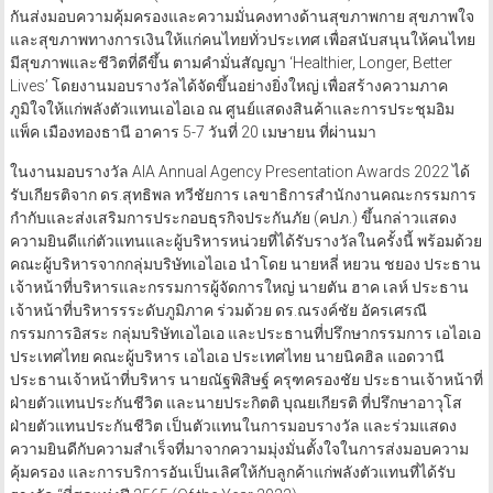
กันส่งมอบความคุ้มครองและความมั่นคงทางด้านสุขภาพกาย สุขภาพใจ
และสุขภาพทางการเงินให้แก่คนไทยทั่วประเทศ เพื่อสนับสนุนให้คนไทย
มีสุขภาพและชีวิตที่ดีขึ้น ตามคำมั่นสัญญา ‘Healthier, Longer, Better
Lives’ โดยงานมอบรางวัลได้จัดขึ้นอย่างยิ่งใหญ่ เพื่อสร้างความภาค
ภูมิใจให้แก่พลังตัวแทนเอไอเอ ณ ศูนย์แสดงสินค้าและการประชุมอิม
แพ็ค เมืองทองธานี อาคาร 5-7 วันที่ 20 เมษายน ที่ผ่านมา
ในงานมอบรางวัล AIA Annual Agency Presentation Awards 2022 ได้
รับเกียรติจาก ดร.สุทธิพล ทวีชัยการ เลขาธิการสำนักงานคณะกรรมการ
กำกับและส่งเสริมการประกอบธุรกิจประกันภัย (คปภ.) ขึ้นกล่าวแสดง
ความยินดีแก่ตัวแทนและผู้บริหารหน่วยที่ได้รับรางวัลในครั้งนี้ พร้อมด้วย
คณะผู้บริหารจากกลุ่มบริษัทเอไอเอ นำโดย นายหลี่ หยวน ชยอง ประธาน
เจ้าหน้าที่บริหารและกรรมการผู้จัดการใหญ่ นายตัน ฮาค เลห์ ประธาน
เจ้าหน้าที่บริหารรระดับภูมิภาค ร่วมด้วย ดร.ณรงค์ชัย อัครเศรณี
กรรมการอิสระ กลุ่มบริษัทเอไอเอ และประธานที่ปรึกษากรรมการ เอไอเอ
ประเทศไทย คณะผู้บริหาร เอไอเอ ประเทศไทย นายนิคฮิล แอดวานี
ประธานเจ้าหน้าที่บริหาร นายณัฐพิสิษฐ์ ครุฑครองชัย ประธานเจ้าหน้าที่
ฝ่ายตัวแทนประกันชีวิต และนายประกิตติ บุณยเกียรติ ที่ปรึกษาอาวุโส
ฝ่ายตัวแทนประกันชีวิต เป็นตัวแทนในการมอบรางวัล และร่วมแสดง
ความยินดีกับความสำเร็จที่มาจากความมุ่งมั่นตั้งใจในการส่งมอบความ
คุ้มครอง และการบริการอันเป็นเลิศให้กับลูกค้าแก่พลังตัวแทนที่ได้รับ