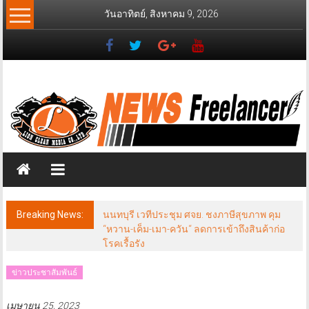
Skip
วันอาทิตย์, สิงหาคม 9, 2026
to
content
News
Freelancer
นิ
วส์
ฟรี
แลน
เซอร์
Breaking News:
นนทบุรี เวทีประชุม ศจย. ชงภาษีสุขภาพ คุม
“หวาน-เค็ม-เมา-ควัน“ ลดการเข้าถึงสินค้าก่อ
โรคเรื้อรัง
ข่าวประชาสัมพันธ์
เมษายน 25, 2023