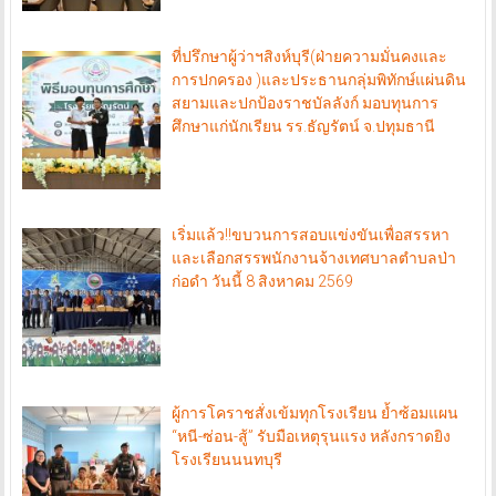
ที่ปรึกษาผู้ว่าฯสิงห์บุรี(ฝ่ายความมั่นคงและ
การปกครอง )และประธานกลุ่มพิทักษ์แผ่นดิน
สยามและปกป้องราชบัลลังก์ มอบทุนการ
ศึกษาแก่นักเรียน รร.ธัญรัตน์ จ.ปทุมธานี
เริ่มแล้ว!!ขบวนการสอบแข่งขันเพื่อสรรหา
และเลือกสรรพนักงานจ้างเทศบาลตำบลป่า
ก่อดำ วันนี้ 8 สิงหาคม 2569
ผู้การโคราชสั่งเข้มทุกโรงเรียน ย้ำซ้อมแผน
“หนี-ซ่อน-สู้” รับมือเหตุรุนแรง หลังกราดยิง
โรงเรียนนนทบุรี