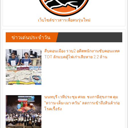
เว็บไซต์ข่าวสารเพื่อคนรุ่นใหม่
ข่าวเด่นประจำวัน
สืบดอนเมือง รวบ2 อดีตพนักงานซับคอนแทค
TOT ลักแบตตู้ไฟเก่าเสียหาย 2.2 ล้าน
นนทบุรี เวทีประชุม ศจย. ชงภาษีสุขภาพ คุม
“หวาน-เค็ม-เมา-ควัน“ ลดการเข้าถึงสินค้าก่อ
โรคเรื้อรัง