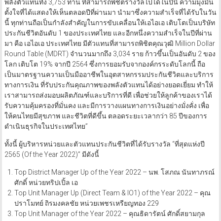
พลังตัวแทนทั้ง 3,753 ท่าน ที่สามารถพิชิตรางวัลไปได้ในปีนี้ ความมุ่งมั่น
ตั้งใจที่ได้แสดงให้เห็นตลอดปีที่ผ่านมา นำมาซึ่งความสำเร็จที่ได้รับในวัน
นี้ ทุกท่านถือเป็นกำลังสำคัญในการขับเคลื่อนให้เอไอเอ เติบโตเป็นบริษัท
ประกันชีวิตอันดับ 1 ของประเทศไทย และอีกหนึ่งความสำเร็จในปีที่ผ่าน
มา คือ เอไอเอ ประเทศไทย มีตัวแทนที่สามารถพิชิตคุณวุฒิ Million Dollar
Round Table (MDRT) จำนวนมากถึง 3,034 ราย ก้าวขึ้นเป็นอันดับ 2 ของ
โลก เติบโต 19% จากปี 2564 ซึ่งการยอมรับจากองค์กรระดับโลกนี้ ถือ
เป็นมาตรฐานความเป็นมืออาชีพในอุตสาหกรรมประกันชีวิตและบริการ
ทางการเงิน ที่รับประกันคุณภาพของพลังตัวแทนได้อย่างยอดเยี่ยม ทำให้
เราสามารถส่งมอบผลิตภัณฑ์และบริการที่ดี เพื่อช่วยให้ลูกค้าของเราได้
รับความคุ้มครองที่มั่นคง และมีการวางแผนทางการเงินอย่างมั่งคั่ง เพื่อ
ให้คนไทยมีสุขภาพ และชีวิตที่ดีขึ้น ตลอดระยะเวลากว่า 85 ปีของการ
ดำเนินธุรกิจในประเทศไทย”
ทั้งนี้ ผู้บริหารหน่วยและตัวแทนประกันชีวิตที่ได้รับรางวัล “ที่สุดแห่งปี
2565 (Of the Year 2022)” มีดังนี้
Top District Manager Up of the Year 2022 – นพ. โสภณ นันทาภรณ์
ศักดิ์ หน่วยทริปเปิ้ล เอ
Top Unit Manager Up (Direct Team & IO1) of the Year 2022 – คุณ
ปราโมทย์ ถิรมงคลชัย หน่วยเพชรเหรียญทอง 229
Top Unit Manager of the Year 2022 – คุณธิดารัตน์ ศักดิ์สยามกุล