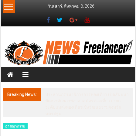
Skip
วันเสาร์, สิงหาคม 8, 2026
to
content
News
Freelancer
นิ
วส์
ฟรี
แลน
เซอร์
Breaking News:
ประธานกรรมาธิการการท่องเที่ยว เปิดสัมมนา
พัฒนาศักยภาพอาสาสมัครท่องเที่ยว มุ่งยก
ระดับแหล่งท่องเที่ยวเชิงวัฒนธรรมจังหวัด
นครปฐม
อาชญากรรม