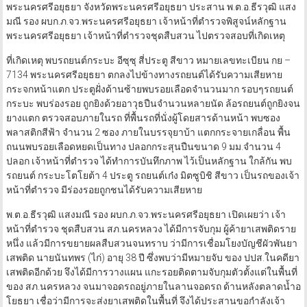
พระนครศรีอยุธยา จังหวัดพระนครศรีอยุธยา ประสาน พ.ต.อ.ธีรวุฒิ แสง
มณี รอง ผบก.ภ.จว.พระนครศรีอยุธยา เจ้าหน้าที่ตำรวจพิสูจน์หลักฐาน
พระนครศรีอยุธยา เจ้าหน้าที่ตำรวจชุดสืบสวน ไปตรวจสอบที่เกิดเหตุ
ที่เกิดเหตุ พบรถยนต์กระบะ อีซุซุ สี่ประตู สีขาว หมายเลขทะเบียน กย –
7134 พระนครศรีอยุธยา ตกลงไปข้างทางรถยนต์ได้รับความเสียหาย
กระจกหน้าแตก ประตูฝั่งด้านซ้ายพบรอยเลือดจำนวนมาก รอบๆรถยนต์
กระบะ พบร่องรอย ถูกยิงด้วยอาวุธปืนจำนวนหลายนัด ล้อรถยนต์ถูกยิงจน
ยางแตก ตรวจสอบภายในรถ ที่พื้นรถที่นั่งผู้โดยสารด้านหน้า พบซอง
พลาสติกสีฟ้า จำนวน 2 ซอง ภายในบรรจุยาบ้า แตกกระจายเกลื่อน พื้น
ถนนพบรอยเลือดหยดเป็นทาง ปลอกกระสุนปืนขนาด 9 มม.จำนวน 4
ปลอก เจ้าหน้าที่ตำรวจ ได้ทำการบันทึกภาพ ไว้เป็นหลักฐาน ใกล้กัน พบ
รถยนต์ กระบะโตโยต้า 4 ประตู รถยนต์เก๋ง มิตซูบิชิ สีขาว เป็นรถของเจ้า
หน้าที่ตำรวจ มีร่องรอยถูกชนได้รับความเสียหาย
พ.ต.อ.ธีรวุฒิ แสงมณี รอง ผบก.ภ.จว.พระนครศรีอยุธยา เปิดเผยว่า เจ้า
หน้าที่ตำรวจ ชุดสืบสวน สภ.นครหลวง ได้มีการจับกุม ผู้ค้ายาเสพติดราย
หนึ่ง แล้วมีการขยายผลสืบสวนจนทราบ ว่ามีการเชื่อมโยงบัญชีผัวพันยา
เสพติด นายนันทพร (ไก่) อายุ 38 ปี ซึ่งพบว่ามีหมายจับ ของ ปปส.ในคดียา
เสพติดอีกด้วย จึงได้มีการวางแผน แกะรอยติดตามจับกุมตัวตั้งแต่ในพื้นที่
ของ สภ.นครหลวง จนมาจอดรถอยู่ภายในลานจอดรถ ด้านหลังตลาดน้ำอ
โยธยา เชื่อว่ามีการจะส่งยาเสพติดในพื้นที่ จึงได้ประสานขอกำลังเจ้า