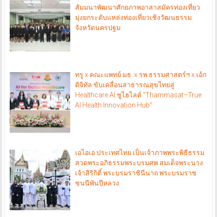
สัมมนาพัฒนาศักยภาพอาสาสมัครท่องเที่ยว
มุ่งยกระดับแหล่งท่องเที่ยวเชิงวัฒนธรรม
จังหวัดนครปฐม
ทรู x คณะแพทย์ มธ. x รพ.ธรรมศาสตร์ฯ x เอ้ก
ดิจิทัล ขับเคลื่อนสาธารณสุขไทยสู่
Healthcare AI ชูไฮไลต์ “Thammasat–True
AI Health Innovation Hub”
เอไอเอ ประเทศไทย เป็นเจ้าภาพพระพิธีธรรม
สวดพระอภิธรรมพระบรมศพ สมเด็จพระนาง
เจ้าสิริกิติ์ พระบรมราชินีนาถ พระบรมราช
ชนนีพันปีหลวง