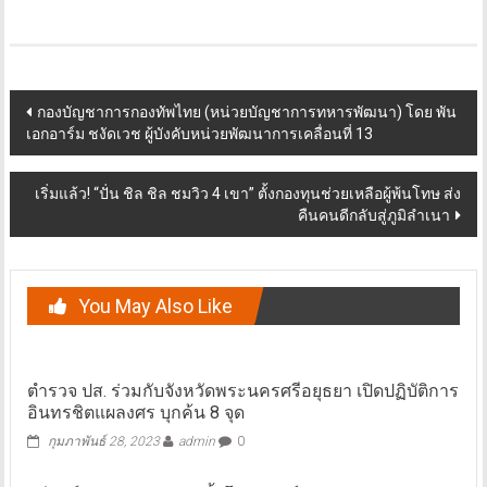
Post
กองบัญชาการกองทัพไทย (หน่วยบัญชาการทหารพัฒนา) โดย พัน
เอกอาร์ม ชงัดเวช ผู้บังคับหน่วยพัฒนาการเคลื่อนที่ 13
navigation
เริ่มแล้ว! “ปั่น ชิล ชิล ชมวิว 4 เขา” ตั้งกองทุนช่วยเหลือผู้พ้นโทษ ส่ง
คืนคนดีกลับสู่ภูมิลำเนา
You May Also Like
ตำรวจ ปส. ร่วมกับจังหวัดพระนครศรีอยุธยา เปิดปฏิบัติการ
อินทรชิตแผลงศร บุกค้น 8 จุด
กุมภาพันธ์ 28, 2023
admin
0