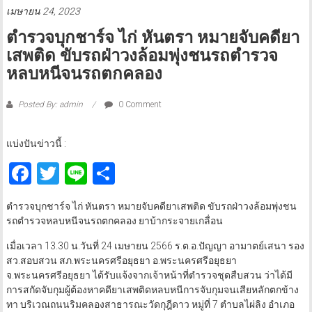
เมษายน 24, 2023
ตำรวจบุกชาร์จ ไก่ หันตรา หมายจับคดียา
เสพติด ขับรถฝ่าวงล้อมพุ่งชนรถตำรวจ
หลบหนีจนรถตกคลอง
Posted By: admin
0 Comment
แบ่งปันข่าวนี้ :
Facebook
Twitter
Line
Share
ตำรวจบุกชาร์จ ไก่ หันตรา หมายจับคดียาเสพติด ขับรถฝ่าวงล้อมพุ่งชน
รถตำรวจหลบหนีจนรถตกคลอง ยาบ้ากระจายเกลื่อน
เมื่อเวลา 13.30 น.วันที่ 24 เมษายน 2566 ร.ต.อ.ปัญญา อามาตย์เสนา รอง
สว.สอบสวน สภ.พระนครศรีอยุธยา อ.พระนครศรีอยุธยา
จ.พระนครศรีอยุธยา ได้รับแจ้งจากเจ้าหน้าที่ตำรวจชุดสืบสวน ว่าได้มี
การสกัดจับกุมผู้ต้องหาคดียาเสพติดหลบหนีการจับกุมจนเสียหลักตกข้าง
ทา บริเวณถนนริมคลองสาธารณะวัดกุฎีดาว หมู่ที่ 7 ตำบลไผ่ลิง อำเภอ