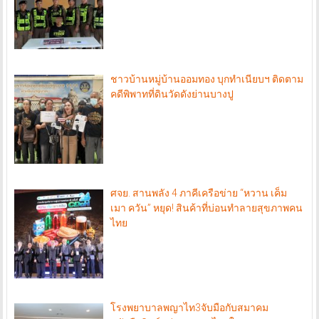
ชาวบ้านหมู่บ้านออมทอง บุกทำเนียบฯ ติดตาม
คดีพิพาทที่ดินวัดดังย่านบางปู
ศจย. สานพลัง 4 ภาคีเครือข่าย “หวาน เค็ม
เมา ควัน” หยุด! สินค้าที่บ่อนทำลายสุขภาพคน
ไทย
โรงพยาบาลพญาไท3จับมือกับสมาคม