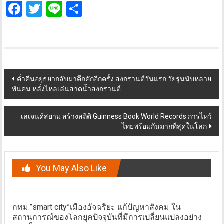
Facebook
Twitter
Line
Share
Post
ค่ำคืนอยุธยากลับมาคึกคักอีกครั้ง สงกรานต์วันแรก วัยรุ่นนับหลาย
พันคน หลั่งไหลเล่นสาดน้ำสงกรานต์
navigation
เลเจนด์สยาม สร้างสถิติ Guinness Book World Records การไหว้
ไทยพร้อมกันมากที่สุดในโลก
You May Also Like
กทม.”smart city”เมืองอัจฉริยะ แก้ปัญหาสังคม ใน
สถานการณ์ของโลกยุคปัจจุบันที่มีการเปลี่ยนแปลงอย่าง