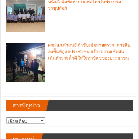
หนังสือพิมพ์แห่งประเทศไทยในพระบรม
ราชูปถัมภ์
ผกก.สภ.ลำสนธิ กำชับเข้มสายตรวจ–สายสืบ
ลงพื้นที่ดูแลประชาชน สร้างความเชื่อมั่น
เน้นตำรวจน้ำดี ใส่ใจทุกข์สุขของประชาชน
สารบัญข่าว
สารบัญ
ข่าว
หมวดหมู่