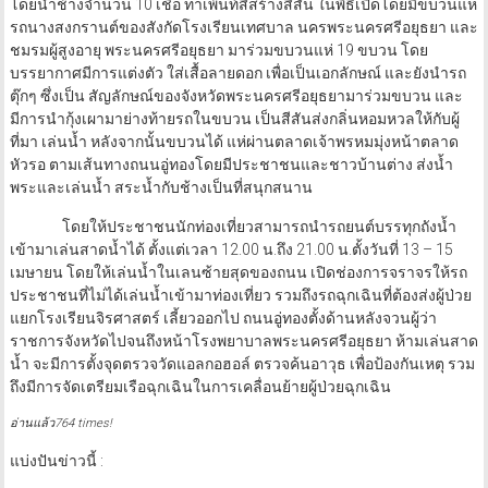
โดยนำช้างจำนวน 10 เชื่อ ทาเพ้นท์สีสร้างสีสัน ในพิธีเปิดโดยมีขบวนแห่
รถนางสงกรานต์ของสังกัดโรงเรียนเทศบาล นครพระนครศรีอยุธยา และ
ชมรมผู้สูงอายุ พระนครศรีอยุธยา มาร่วมขบวนแห่ 19 ขบวน โดย
บรรยากาศมีการแต่งตัว ใส่เสื้อลายดอก เพื่อเป็นเอกลักษณ์ และยังนำรถ
ตุ๊กๆ ซึ่งเป็น สัญลักษณ์ของจังหวัดพระนครศรีอยุธยามาร่วมขบวน และ
มีการนำกุ้งเผามาย่างท้ายรถในขบวน เป็นสีสันส่งกลิ่นหอมหวลให้กับผู้
ที่มา เล่นน้ำ หลังจากนั้นขบวนได้ แห่ผ่านตลาดเจ้าพรหมมุ่งหน้าตลาด
หัวรอ ตามเส้นทางถนนอู่ทองโดยมีประชาชนและชาวบ้านต่าง ส่งน้ำ
พระและเล่นน้ำ สระน้ำกับช้างเป็นที่สนุกสนาน
โดยให้ประชาชนนักท่องเที่ยวสามารถนำรถยนต์บรรทุกถังน้ำ
เข้ามาเล่นสาดน้ำได้ ตั้งแต่เวลา 12.00 น.ถึง 21.00 น.ตั้งวันที่ 13 – 15
เมษายน โดยให้เล่นน้ำในเลนซ้ายสุดของถนน เปิดช่องการจราจรให้รถ
ประชาชนที่ไม่ได้เล่นน้ำเข้ามาท่องเที่ยว รวมถึงรถฉุกเฉินที่ต้องส่งผู้ป่วย
แยกโรงเรียนจิรศาสตร์ เลี้ยวออกไป ถนนอู่ทองตั้งด้านหลังจวนผู้ว่า
ราชการจังหวัดไปจนถึงหน้าโรงพยาบาลพระนครศรีอยุธยา ห้ามเล่นสาด
น้ำ จะมีการตั้งจุดตรวจวัดแอลกอฮอล์ ตรวจค้นอาวุธ เพื่อป้องกันเหตุ รวม
ถึงมีการจัดเตรียมเรือฉุกเฉินในการเคลื่อนย้ายผู้ป่วยฉุกเฉิน
อ่านแล้ว764 times!
แบ่งปันข่าวนี้ :