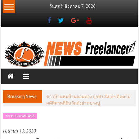
Skip
วันศุกร์, สิงหาคม 7, 2026
to
content
News
Freelancer
นิ
วส์
ฟรี
แลน
เซอร์
Breaking News:
ชาวบ้านหมู่บ้านออมทอง บุกทำเนียบฯ ติดตาม
คดีพิพาทที่ดินวัดดังย่านบางปู
ข่าวประชาสัมพันธ์
เมษายน 13, 2023