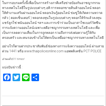
ในการอบรมครั้งนี้เพื่อเป็นการสร้างภาคีเครือข่ายปัองกันอาชญากรรม
ทางเทคโนโลยีในรูปแบบต่างๆ อทิ การหลอกขายสินค้าออนไลน์ หลอก
ให้ทำงานเสริมผ่านออนไลน์ หลอกเงินกู้ออนไลน์ ข่มขู่ให้เกิดความหวาด
กลัว ( คอลเซ็นเตอร์ ) หลอกลงทุนในรูปแบบต่างๆ หลอกให้รักแล้วลงทุน
แชร์ลูกโซ่ พนันออนไลน์ ฯลฯ และการเข้าร่วมเป็นอาสาไซเบอร์วัคซีน
การแจ้งความออนไลน์เฉพาะคดีอาชญากรรมทางเทคโนโลยี และเพื่อ
เป็นการลดความเสี่ยงในการถูกหลอก รวมถึงการส่งต่อความรู้ให้กับ
ครอบครัว และคนรอบข้างไม่ให้ตกเป็นเหยื่ออาชญากรรมทางเทคโนโลยี
อย่างไรก็ตามฝากประชาสัมพันธ์ช่องทางการแจ้งความออนไลน์ ผ่านสาย
ด่วน 1441 หรือ www.thaipoliceonline.com แอพพลิเคชั่น PCT POLICE
อ่านแล้ว511 times!
แบ่งปันข่าวนี้ :
Facebook
Twitter
Line
Share