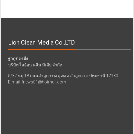
Lion Clean Media Co.,LTD.
ฐากูร คงมิ่ง
บริษัท ไลอ้อน คลีน มีเดีย จำกัด
5/37 หมู่ 18 ถนนลำลูกกา ต.คูคต อ.ลำลูกกา จ.ปทุมธานี 12130
E-mail: fnews01@hotmail.com