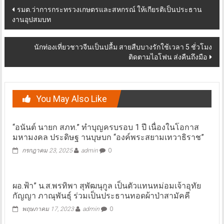
Post
รมต.ว่าการกระทรวงเกษตรและสหกรณ์ ให้เกียรติเป็นประธาน
งานอุปสมบท
navigation
นักท่องเที่ยวชาวจีนเป็นปลื้ม สายสืบบางรักใช้เวลา 5 ชั่วโมง
ติดตามไอโฟน ส่งคืนถึงมือ
You May Also Like
“อนันต์ นายก สภท.” ทำบุญครบรอบ 1 ปี​ เนื่องในโอกาส
มหามงคล ประดิษฐ านบุษบก “องค์พระสยามเทวาธิราช”
กรกฎาคม 23, 2025
admin
0
ผอ.ฟ้า” น.ส.พรทิพา สุพัฒนุกูล เป็นตัวแทนหม่อมเจ้าอุทัย
กัญญา ภาณุพันธุ์ ร่วมเป็นประธานทอดผ้าป่าสามัคคี
พฤษภาคม 17, 2023
admin
0