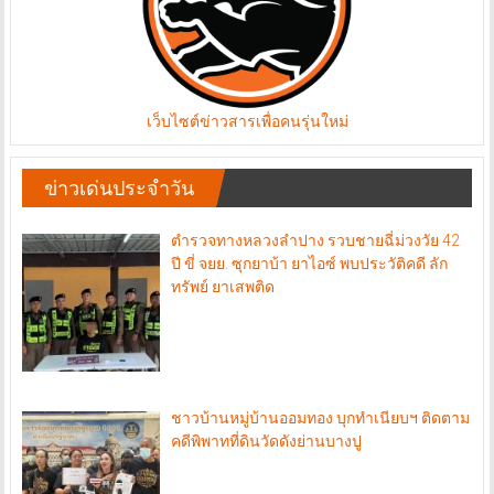
เว็บไซต์ข่าวสารเพื่อคนรุ่นใหม่
ข่าวเด่นประจำวัน
ตำรวจทางหลวงลำปาง รวบชายฉี่ม่วงวัย 42
ปี ขี่ จยย. ซุกยาบ้า ยาไอซ์ พบประวัติคดี ลัก
ทรัพย์ ยาเสพติด
ชาวบ้านหมู่บ้านออมทอง บุกทำเนียบฯ ติดตาม
คดีพิพาทที่ดินวัดดังย่านบางปู