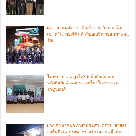
ศจย. สานพลัง 4 ภาคีเครือข่าย “หวาน เค็ม
เมา ควัน” หยุด! สินค้าที่บ่อนทำลายสุขภาพคน
ไทย
โรงพยาบาลพญาไท3จับมือกับสมาคม
หนังสือพิมพ์แห่งประเทศไทยในพระบรม
ราชูปถัมภ์
ผกก.สภ.ลำสนธิ กำชับเข้มสายตรวจ–สายสืบ
ลงพื้นที่ดูแลประชาชน สร้างความเชื่อมั่น