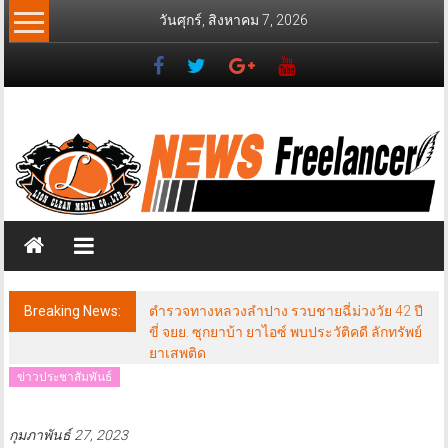
Skip
วันศุกร์, สิงหาคม 7, 2026
to
content
News
Freelancer
นิ
วส์
ฟรี
แลน
เซอร์
Breaking News:
ตำรวจทางหลวงลำปาง รวบชายฉี่ม่วงวัย 42 ปี
ขี่ จยย. ซุกยาบ้า ยาไอซ์ พบประวัติคดี ลักทรัพย์
ยาเสพติด
ข่าวประชาสัมพันธ์
กุมภาพันธ์ 27, 2023