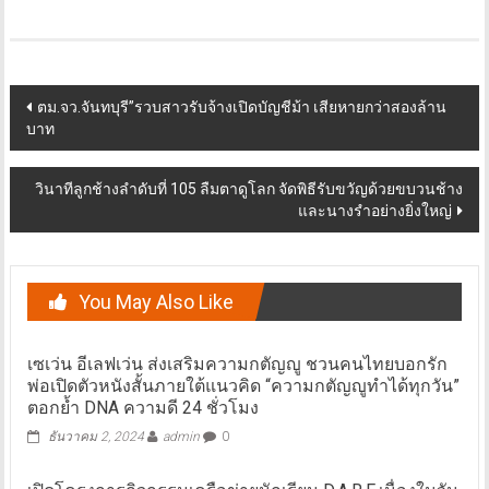
Post
ตม.จว.จันทบุรี”รวบสาวรับจ้างเปิดบัญชีม้า เสียหายกว่าสองล้าน
บาท
navigation
วินาทีลูกช้างลำดับที่ 105 ลืมตาดูโลก จัดพิธีรับขวัญด้วยขบวนช้าง
และนางรำอย่างยิ่งใหญ่
You May Also Like
เซเว่น อีเลฟเว่น ส่งเสริมความกตัญญู ชวนคนไทยบอกรัก
พ่อเปิดตัวหนังสั้นภายใต้แนวคิด “ความกตัญญูทำได้ทุกวัน”
ตอกย้ำ DNA ความดี 24 ชั่วโมง
ธันวาคม 2, 2024
admin
0