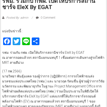
รฟม. ร่วมกับ กฟผ. เปิดให้บริการสถานี
ชาร์จ EleX By EGAT
Posted By: admin
0 Comment
แบ่งปันข่าวนี้ :
Facebook
Twitter
Line
Share
รฟม. ร่วมกับ กฟผ. เปิดให้บริการสถานีชาร์จ EleX by EGAT
ณ อาคารจอดแล้วจร สถานีแยกนนทบุรี 1 เชื่อมต่อการเดินทางสู่รถไฟฟ้า
MRT สายสีม่วง
(17 กพ.2566)
นายวิทยา พันธุ์มงคล รองผู้ว่าการ (ปฏิบัติการ) การรถไฟฟ้าขนส่ง
มวลชนแห่งประเทศไทย (รฟม.) และ นายวฤต รัตนชื่น ผู้ช่วยผู้ว่าการวิจัย
นวัตกรรม และพัฒนาธุรกิจ ในฐานะ Project Management Office การ
ไฟฟ้าฝ่ายผลิตแห่งประเทศไทย (กฟผ.) ร่วมเป็นประธานในพิธีเปิดให้
บริการสถานีชาร์จ EleX by EGAT แห่งแรกที่ให้บริการชาร์จรถยนต์
พลังงานไฟฟ้า (EV) ณ อาคารจอดแล้วจร สถานีแยกนนทบุรี 1 ของ
รถไฟฟ้ามหานคร สายฉลองรัชธรรม (MRT สายสีม่วง) นอกจากนี้ ยังมี