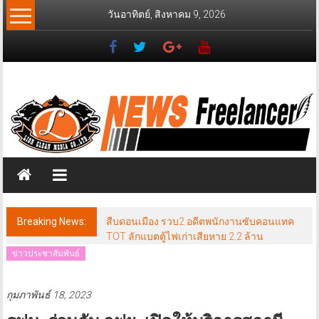
Skip
วันอาทิตย์, สิงหาคม 9, 2026
to
content
News
Freelancer
นิ
วส์
ฟรี
แลน
เซอร์
Breaking News:
สืบดอนเมือง รวบ2 อดีตพนักงานซับคอนแทค
TOT ลักแบตตู้ไฟเก่าเสียหาย 2.2 ล้าน
ข่าวประชาสัมพันธ์
กุมภาพันธ์ 18, 2023