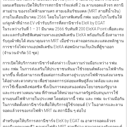
แผนเตรียมจะเปิดให้บริการสถานีชาร์จแห่งที่ 2 ณ ลานจอดแล้วจร สถานี
สามย่าน ของรถไฟฟ้ามหานคร สายเฉลิมรัชมงคล (MRT สายสีน้ำเงิน)
ภายในเดือนมีนาคม 2566 โดยในโอกาสพิเศษนี้ กฟผ. มอบโปรโมชันให้
แก่ลูกค้าที่นำรถ EV เข้ารับบริการที่สถานีชาร์จ EleX by EGAT
ในระหว่างวันที่ 1 – 31 มีนาคม 2566 รับทันที 200 EleXA Point เพื่อสะสม
และแลกรับสิทธิพิเศษผ่านทางแอปพลิเคชัน EleXA พร้อมกันนี้ ยังสามารถ
รับถุงผ้าพับได้ สมนาคุณจาก MRT เมื่อชำระค่าจอดรถและแสดงหลักฐาน
การชาร์จไฟจากแอปพลิเคชัน EleXA ต่อพนักงานเก็บเงินที่ตู้ขาออก
(จำนวนจำกัด 50 ชุด)
การเปิดให้บริการสถานีชาร์จดังกล่าว เป็นความร่วมมือระหว่าง รฟม.
และ กฟผ. ในการส่งเสริมให้ประชาชนหันมาใช้รถยนต์พลังงานไฟฟ้ากัน
มากขึ้น ทั้งยังสามารถเชื่อมต่อการเดินทางสู่ระบบรถไฟฟ้าขนส่งมวลชน
ได้อย่างสะดวกสบาย เพื่อช่วยลดการปล่อยมลพิษสู่สิ่งแวดล้อม และลด
การใช้เชื้อเพลิงฟอสซิล ซึ่งเป็นการตอบสนองต่อนโยบายของรัฐบาล
และกระทรวงคมนาคม ที่กำหนดให้หน่วยงานภาครัฐสนับสนุนการใช้
ยานยนต์ไฟฟ้าภายในประเทศ โดยต่อจากนี้ รฟม. และ กฟผ. จะร่วมมือกัน
ในการติดตั้งสถานีชาร์จเพื่อให้บริการผู้ใช้รถยนต์ EV ในอาคารและลาน
จอดแล้วจรของรถไฟฟ้า MRT ณ สถานีอื่น ๆ ต่อไป
สำหรับจุดให้บริการสถานีชาร์จ EleX by EGAT ณ อาคารจอดแล้วจร
สถานีแยกนนทบุรี1 ของรถไฟฟ้า MRT สายสีม่วง สามารถรองรับรถยนต์