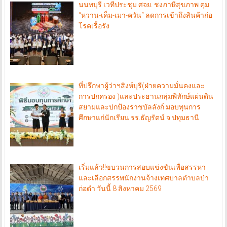
นนทบุรี เวทีประชุม ศจย. ชงภาษีสุขภาพ คุม
“หวาน-เค็ม-เมา-ควัน“ ลดการเข้าถึงสินค้าก่อ
โรคเรื้อรัง
ที่ปรึกษาผู้ว่าฯสิงห์บุรี(ฝ่ายความมั่นคงและ
การปกครอง )และประธานกลุ่มพิทักษ์แผ่นดิน
สยามและปกป้องราชบัลลังก์ มอบทุนการ
ศึกษาแก่นักเรียน รร.ธัญรัตน์ จ.ปทุมธานี
เริ่มแล้ว!!ขบวนการสอบแข่งขันเพื่อสรรหา
และเลือกสรรพนักงานจ้างเทศบาลตำบลป่า
ก่อดำ วันนี้ 8 สิงหาคม 2569