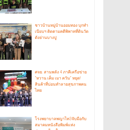
ชาวบ้านหมู่บ้านออมทอง บุกทำ
เนียบฯ ติดตามคดีพิพาทที่ดินวัด
ดังย่านบางปู
ศจย. สานพลัง 4 ภาคีเครือข่าย
“หวาน เค็ม เมา ควัน” หยุด!
สินค้าที่บ่อนทำลายสุขภาพคน
ไทย
โรงพยาบาลพญาไท3จับมือกับ
สมาคมหนังสือพิมพ์แห่ง