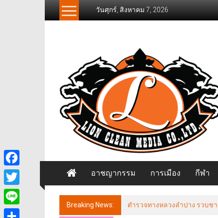
Skip
วันศุกร์, สิงหาคม 7, 2026
to
content
News
Freelancer
นิ
วส์
ฟรี
แลน
เซอร์
อาชญากรรม
การเมือง
กีฬา
Facebook
Twitter
Breaking News:
ตำรวจทางหลวงลำปาง รวบชายฉี่ม่
Line