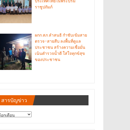
ประเทศไทยในพระบรม
ราชูปถัมภ์
ผกก.สภ.ลำสนธิ กำชับเข้มสาย
ตรวจ–สายสืบ ลงพื้นที่ดูแล
ประชาชน สร้างความเชื่อมั่น
เน้นตำรวจน้ำดี ใส่ใจทุกข์สุข
ของประชาชน
สารบัญข่าว
รบัญ
าว