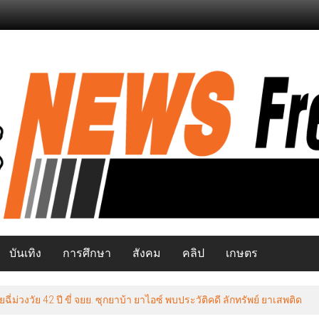
บันเทิง
การศึกษา
สังคม
คลิป
เกษตร
วงวัย 42 ปี ขี่ จยย. ซุกยาบ้า ยาไอซ์ พบประวัติคดี ลักทรัพย์ ยาเสพติด