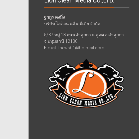
Lion Clean Media Co.,LTD.
ฐากูร คงมิ่ง
บริษัท ไลอ้อน คลีน มีเดีย จำกัด
5/37 หมู่ 18 ถนนลำลูกกา ต.คูคต อ.ลำลูกกา
จ.ปทุมธานี 12130
E-mail: fnews01@hotmail.com