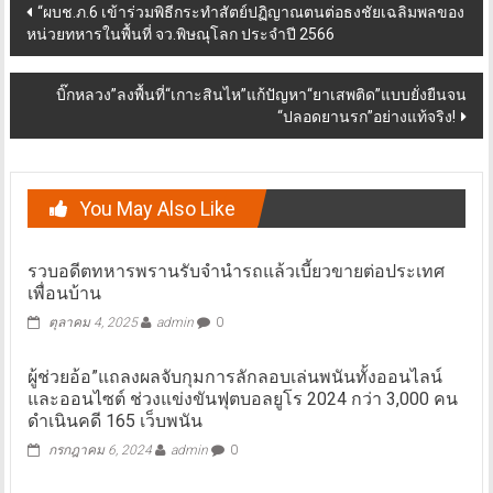
Post
“ผบช.ภ.6 เข้าร่วมพิธีกระทำสัตย์ปฏิญาณตนต่อธงชัยเฉลิมพลของ
หน่วยทหารในพื้นที่ จว.พิษณุโลก ประจำปี 2566
navigation
บิ๊กหลวง”ลงพื้นที่“เกาะสินไห”แก้ปัญหา“ยาเสพติด”แบบยั่งยืนจน
“ปลอดยานรก”อย่างแท้จริง!
You May Also Like
รวบอดีตทหารพรานรับจำนำรถแล้วเบี้ยวขายต่อประเทศ
เพื่อนบ้าน
ตุลาคม 4, 2025
admin
0
ผู้ช่วยอ้อ”แถลงผลจับกุมการลักลอบเล่นพนันทั้งออนไลน์
และออนไซต์ ช่วงแข่งขันฟุตบอลยูโร 2024 กว่า 3,000 คน
ดำเนินคดี 165 เว็บพนัน
กรกฎาคม 6, 2024
admin
0