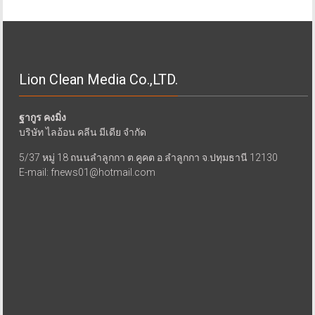
Lion Clean Media Co.,LTD.
ฐากูร คงมิ่ง
บริษัท ไลอ้อน คลีน มีเดีย จำกัด
5/37 หมู่ 18 ถนนลำลูกกา ต.คูคต อ.ลำลูกกา จ.ปทุมธานี 12130
E-mail: fnews01@hotmail.com