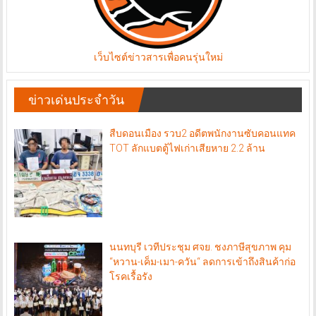
เว็บไซต์ข่าวสารเพื่อคนรุ่นใหม่
ข่าวเด่นประจำวัน
สืบดอนเมือง รวบ2 อดีตพนักงานซับคอนแทค
TOT ลักแบตตู้ไฟเก่าเสียหาย 2.2 ล้าน
นนทบุรี เวทีประชุม ศจย. ชงภาษีสุขภาพ คุม
“หวาน-เค็ม-เมา-ควัน“ ลดการเข้าถึงสินค้าก่อ
โรคเรื้อรัง