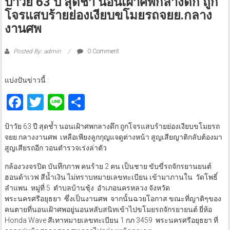
ป้าวัย 63 ปี สุดช้ำ นอนเฝ้าศพกลางดึก ถูก
โจรแสบร้ายย่องเงียบขโมยรถจยย.กลาง
งานศพ
Posted By: admin
0 Comment
แบ่งปันข่าวนี้ :
Facebook
Twitter
Line
Share
ป้าวัย 63 ปี สุดช้ำ นอนเฝ้าศพกลางดึก ถูกโจรแสบร้ายย่องเงียบขโมยรถ
จยย.กลางงานศพ เหลือเพียงลูกกุญแจดูต่างหน้า สูญเสียญาติกลับต้องมา
สูญเสียรถอีก วอนตำรวจเร่งล่าตัว
กล้องวงจรปิด บันทึกภาพ คนร้าย 2 คน เป็นชาย ขับขี่รถจักรยานยนต์
ฮอนด้าเวฟ สีน้ำเงิน ไม่ทราบหมายเลขทะเบียน เข้ามาภานใน วัดโพธิ์
ลำแพน หมู่ที่ 5 ตำบลบ้านชุ้ง อำเภอนครหลวง จังหวัด
พระนครศรีอยุธยา ซึ่งเป็นงานศพ จากนั้นฉวยโอกาส ขณะที่ญาติๆของ
คนตายที่นอนเฝ้าศพอยู่นอนหลับสนิทเข้าไปขโมยรถจักรยายนต์ ยี่ห้อ
Honda Wave สีเทาหมายเลขทะเบียน 1 กภ 3459 พระนครศรีอยุธยา ที่