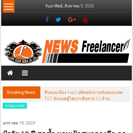
Skip
วันอาทิตย์, สิงหาคม 9, 2026
to
content
News
Freelancer
นิ
วส์
ฟรี
แลน
เซอร์
Breaking News:
สืบดอนเมือง รวบ2 อดีตพนักงานซับคอนแทค
TOT ลักแบตตู้ไฟเก่าเสียหาย 2.2 ล้าน
อาชญากรรม
มกราคม 19, 2023