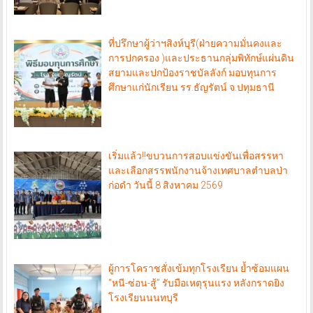
ที่ปรึกษาผู้ว่าฯสิงห์บุรี(ฝ่ายความมั่นคงและ
การปกครอง )และประธานกลุ่มพิทักษ์แผ่นดิน
สยามและปกป้องราชบัลลังก์ มอบทุนการ
ศึกษาแก่นักเรียน รร.ธัญรัตน์ จ.ปทุมธานี
เริ่มแล้ว!!ขบวนการสอบแข่งขันเพื่อสรรหา
และเลือกสรรพนักงานจ้างเทศบาลตำบลป่า
ก่อดำ วันนี้ 8 สิงหาคม 2569
ผู้การโคราชสั่งเข้มทุกโรงเรียน ย้ำซ้อมแผน
“หนี-ซ่อน-สู้” รับมือเหตุรุนแรง หลังกราดยิง
โรงเรียนนนทบุรี