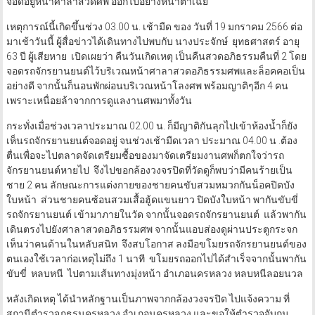
จอดอยู่หน้าศาลาสวดศพ ออกไปอย่างหน้าตาเฉย
เหตุการณ์นี้เกิดขึ้นช่วง 03.00 น. เช้ามืด ของ วันที่ 19 มกราคม 2566 ต่อ
มาเช้าวันนี้ ผู้สื่อข่าวได้เดินทางไปพบกับ นางประจักษ์ ยุทธศาสตร์ อายุ
63 ปี ผู้เสียหาย เปิดเผยว่า คืนวันเกิดเหตุ เป็นคืนสวดอภิธรรมคืนที่ 2 โดย
จอดรถจักรยานยนต์ไว้บริเวณหน้าศาลาสวดอภิธรรมศพและล็อคคอเป็น
อย่างดี จากนั้นก็นอนพักผ่อนบริเวณหน้าโลงศพ พร้อมญาติๆอีก 4 คน
เพราะเหนื่อยล้าจากการดูแลงานศพมาทั้งวัน
กระทั่งเมื่อช่วงเวลาประมาณ 02.00 น. ก็มีญาติกันลุกไปเข้าห้องน้ำก็ยัง
เห็นรถจักรยานยนต์จอดอยู่ จนช่วงเช้ามืดเวลา ประมาณ 04.00 น .ต้อง
ตื่นเพื่อจะไปตลาดจัดเตรียมซื้อของมาจัดเตรียมงานศพก็ตกใจว่ารถ
จักรยานยนต์หายไป จึงไปขอกล้องวงจรปิดที่วัดดูก็พบว่ามีคนร้ายเป็น
ชาย 2 คน ลักษณะการแต่งกายของชายคนขับสวมหมวกกันน็อคปิดบัง
ใบหน้า ส่วนชายคนซ้อนสวมเสื้อฮู้ดแขนยาว ปิดบังใบหน้า พากันขับขี่
รถจักรยานยนต์ เข้ามาภายในวัด จากนั้นจอดรถจักรยานยนต์ แล้วพากัน
เดินตรงไปยังศาลาสวดอภิธรรมศพ จากนั้นแอบส่องดูผ่านประตูกระจก
เห็นว่าคนด้านในหลับสนิท จึงสบโอกาส ลงมือขโมยรถจักรยานยนต์ของ
ตนเองใช้เวลาก่อเหตุไม่ถึง 1 นาที ขโมยรถออกไปได้สำเร็จจากนั้นพากัน
ขับขี่ หลบหนี ไปตามเส้นทางมุ่งหน้า อำเภอนครหลวง หลบหนีลอยนวล
หลังเกิดเหตุ ได้นำหลักฐานเป็นภาพจากกล้องวงจรปิด ไปแจ้งความ ที่
สถานีตำรวจภูธรนครหลวง อำเภอนครหลวง และขอให้ตำรวจจับกุม