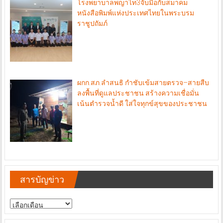
โรงพยาบาลพญาไท3จับมือกับสมาคม
หนังสือพิมพ์แห่งประเทศไทยในพระบรม
ราชูปถัมภ์
ผกก.สภ.ลำสนธิ กำชับเข้มสายตรวจ–สายสืบ
ลงพื้นที่ดูแลประชาชน สร้างความเชื่อมั่น
เน้นตำรวจน้ำดี ใส่ใจทุกข์สุขของประชาชน
สารบัญข่าว
สารบัญ
ข่าว