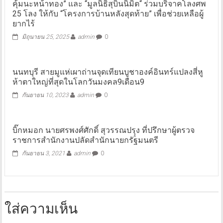
คุ้มนะหน้าทอง” และ “มูลนิธิสุบินนิมิต“ ร่วมบริจาคโลงศพ
25 โลง ให้กับ “โครงการบ้านหลังสุดท้าย” เพื่อช่วยเหลือผู้
ยากไร้
มิถุนายน 25, 2025
admin
0
นนทบุรี สายมูแห่เผาถ่านจุดเทียนบูชาองค์อินทร์แปลงสี่หู
ห้าตาใหญ่ที่สุดในโลกวันมงคล9เดือน9
กันยายน 10, 2023
admin
0
บิ๊กหมอก นายศรพงศ์ศักดิ์ สุวรรณปรุุง ที่ปรึกษาผู้ตรวจ
ราชการสำนักงานปลัดสํานักนายกรัฐมนตรี
กันยายน 3, 2021
admin
0
ใส่ความเห็น