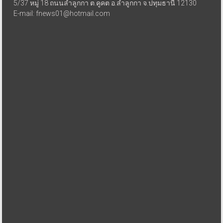
5/37 หมู่ 18 ถนนลำลูกกา ต.คูคต อ.ลำลูกกา จ.ปทุมธานี 12130
E-mail: fnews01@hotmail.com