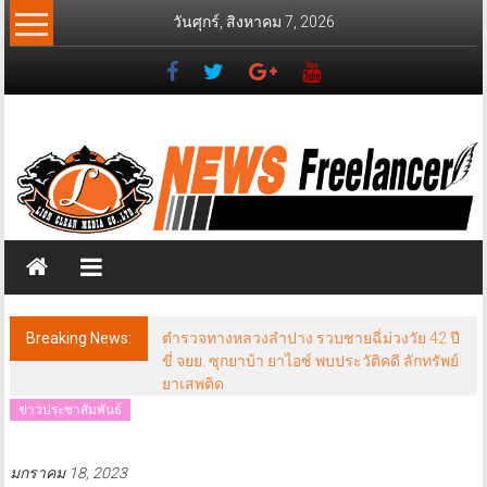
Skip
วันศุกร์, สิงหาคม 7, 2026
to
content
News
Freelancer
นิ
วส์
ฟรี
แลน
เซอร์
Breaking News:
ตำรวจทางหลวงลำปาง รวบชายฉี่ม่วงวัย 42 ปี
ขี่ จยย. ซุกยาบ้า ยาไอซ์ พบประวัติคดี ลักทรัพย์
ยาเสพติด
ข่าวประชาสัมพันธ์
มกราคม 18, 2023