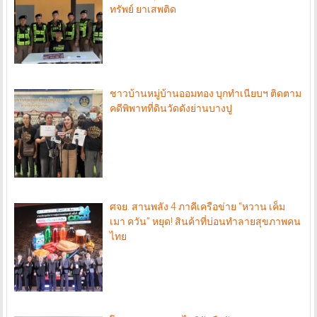
ทรัพย์ ยาเสพติด
ชาวบ้านหมู่บ้านออมทอง บุกทำเนียบฯ ติดตาม
คดีพิพาทที่ดินวัดดังย่านบางปู
ศจย. สานพลัง 4 ภาคีเครือข่าย “หวาน เค็ม
เมา ควัน” หยุด! สินค้าที่บ่อนทำลายสุขภาพคน
ไทย