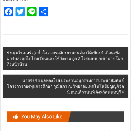
Facebook
Twitter
Line
Share
Post
หนุ่มไรเดอร์ สุดช้ำใจ ออกรถจักรยานยนต์มาได้เพียง 4 เดือนเพื่อ
มารับส่งลูกไปโรงเรียนและใช้วิ่งงาน ถูก 2 โจรแสบบุกเข้ามาขโมย
navigation
ถึงหน้าบ้าน
นายจิรชัย มูลทองโร่ย ประธานอนุกรรมการประชาสัมพันธ์
โครงการกองทุนการศึกษา วุฒิสภา ณ วิทยาลัยเทคโนโลยีปัญญภิวัต
น์ ถนนติวานนท์ จังหวัดนนทบุรี
You May Also Like