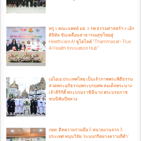
ทรู x คณะแพทย์ มธ. x รพ.ธรรมศาสตร์ฯ x เอ้ก
ดิจิทัล ขับเคลื่อนสาธารณสุขไทยสู่
Healthcare AI ชูไฮไลต์ “Thammasat–True
AI Health Innovation Hub”
เอไอเอ ประเทศไทย เป็นเจ้าภาพพระพิธีธรรม
สวดพระอภิธรรมพระบรมศพ สมเด็จพระนาง
เจ้าสิริกิติ์ พระบรมราชินีนาถ พระบรมราช
ชนนีพันปีหลวง
กยท. ดีลความร่วมมือ 5 หน่วยงานจาก 3
ประเทศ หนุนวิจัย ‘ระบบกรีดยางความถี่ต่ำ’