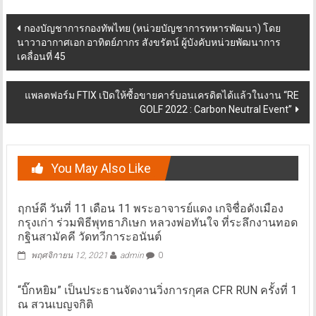
Post
กองบัญชาการกองทัพไทย (หน่วยบัญชาการทหารพัฒนา) โดย
นาวาอากาศเอก อาทิตย์ภากร สังขรัตน์ ผู้บังคับหน่วยพัฒนาการ
navigation
เคลื่อนที่ 45
แพลตฟอร์ม FTIX เปิดให้ซื้อขายคาร์บอนเครดิตได้แล้วในงาน “RE
GOLF 2022 : Carbon Neutral Event”
You May Also Like
ฤกษ์ดี วันที่ 11 เดือน 11 พระอาจารย์แดง เกจิชื่อดังเมือง
กรุงเก่า ร่วมพิธีพุทธาภิเษก หลวงพ่อทันใจ ที่ระลึกงานทอด
กฐินสามัคคี วัดทวีการะอนันต์
พฤศจิกายน 12, 2021
admin
0
“บิ๊กหยิม” เป็นประธานจัดงานวิ่งการกุศล CFR RUN ครั้งที่ 1
ณ สวนเบญจกิติ