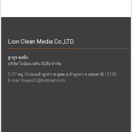
Lion Clean Media Co.,LTD.
ฐากูร คงมิ่ง
บริษัท ไลอ้อน คลีน มีเดีย จำกัด
5/37 หมู่ 18 ถนนลำลูกกา ต.คูคต อ.ลำลูกกา จ.ปทุมธานี 12130
E-mail: fnews01@hotmail.com