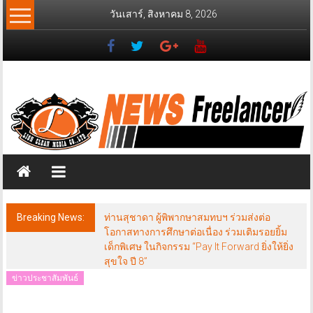
Skip
วันเสาร์, สิงหาคม 8, 2026
to
content
News
Freelancer
นิ
วส์
ฟรี
แลน
เซอร์
Breaking News:
ท่านสุชาดา ผู้พิพากษาสมทบฯ ร่วมส่งต่อ
โอกาสทางการศึกษาต่อเนื่อง ร่วมเติมรอยยิ้ม
เด็กพิเศษ ในกิจกรรม “Pay It Forward ยิ่งให้ยิ่ง
สุขใจ ปี 8”
ข่าวประชาสัมพันธ์