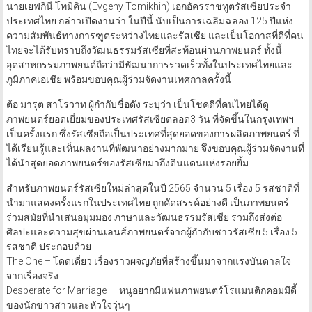
นายเยฟกินี โทมิคิน (Evgeny Tomikhin) เอกอัครราชทูตรัสเซียประจำ
ประเทศไทย กล่าวเปิดงานว่า ในปีนี้ นับเป็นการเฉลิมฉลอง 125 ปีแห่ง
ความสัมพันธ์ทางการฑูตระหว่างไทยและรัสเซีย และเป็นโอกาสที่ดีที่คน
ไทยจะได้รับทราบถึงวัฒนธรรมรัสเซียที่สะท้อนผ่านภาพยนตร์ ทั้งนี้
อุตสาหกรรมภาพยนต์ถือว่ามีพัฒนาการรวดเร็วทั้งในประเทศไทยและ
ภูมิภาคเอเชีย พร้อมขอบคุณผู้ร่วมจัดงานเทศกาลครั้งนี้
ต้อ มารุต สาโรวาท ผู้กำกับชื่อดัง ระบุว่า เป็นโชคดีที่คนไทยได้ดู
ภาพยนตร์ยอดเยี่ยมของประเทศรัสเซียตลอด3 วัน ที่จัดขึ้นในกรุงเทพฯ
เป็นครั้งแรก ซึ่งรัสเซียถือเป็นประเทศที่สุดยอดของการผลิตภาพยนตร์ ที่
ได้เรียนรู้และเห็นผลงานที่พัฒนาอย่างมากมาย จึงขอบคุณผู้ร่วมจัดงานที่
ได้นำสุดยอดภาพยนตร์ของรัสเซียมาถึงดินแดนแห่งรอยยิ้ม
สำหรับภาพยนตร์รัสเซียใหม่ล่าสุดในปี 2565 จำนวน 5 เรื่อง 5 รสชาติที่
นำมาแสดงครั้งแรกในประเทศไทย ถูกคัดสรรค์อย่างดี เป็นภาพยนตร์
ร่วมสมัยที่นำเสนอมุมมอง ภาษาและวัฒนธรรมรัสเซีย รวมถึงส่งต่อ
ศิลปะและความสุขผ่านเลนส์ภาพยนตร์จากผู้กำกับชาวรัสเซีย 5 เรื่อง 5
รสชาติ ประกอบด้วย
The One – โดดเดี่ยว เรื่องราวผจญภัยที่สร้างขึ้นมาจากแรงบันดาลใจ
จากเรื่องจริง
Desperate for Marriage – หนูอยากมีแฟนภาพยนตร์โรแมนติกคอมมีดี้
ของนักข่าวสาวและหัวใจวุ่นๆ