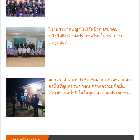
โรงพยาบาลพญาไท3จับมือกับสมาคม
หนังสือพิมพ์แห่งประเทศไทยในพระบรม
ราชูปถัมภ์
ผกก.สภ.ลำสนธิ กำชับเข้มสายตรวจ–สายสืบ
ลงพื้นที่ดูแลประชาชน สร้างความเชื่อมั่น
เน้นตำรวจน้ำดี ใส่ใจทุกข์สุขของประชาชน