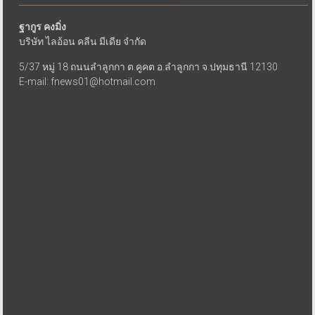
ฐากูร คงมิ่ง
บริษัท ไลอ้อน คลีน มีเดีย จำกัด
5/37 หมู่ 18 ถนนลำลูกกา ต.คูคต อ.ลำลูกกา จ.ปทุมธานี 12130
E-mail: fnews01@hotmail.com