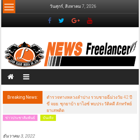
Skip
วันศุกร์, สิงหาคม 7, 2026
to
content
News
Freelancer
นิ
วส์
ฟรี
แลน
เซอร์
Breaking News:
ตำรวจทางหลวงลำปาง รวบชายฉี่ม่วงวัย 42 ปี
ขี่ จยย. ซุกยาบ้า ยาไอซ์ พบประวัติคดี ลักทรัพย์
ยาเสพติด
ข่าวประชาสัมพันธ์
บันเทิง
ธันวาคม 3, 2022