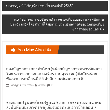
Post
เพชรบูรณ์ “เชิญเที่ยวงาน งิ้ว ประจำปี 2565”
navigation
พ่อเมืองกรุงเก่า ขอชื่นชมตำรวจท่องเที่ยวอยุธยา และพนักงาน
ประจำรถบัสโดยสาร ที่ได้ติดตามประเป๋าสตางค์ของนักท่องเที่ยว
ชาวสวิตเซอร์แลนด์
You May Also Like
กองบัญชาการกองทัพไทย (หน่วยบัญชาการทหารพัฒนา)
โดย นาวาอากาศเอก คงฉัตร เกษสุวรรณ ผู้บังคับหน่วย
พัฒนาการเคลื่อนที่ 55 สำนักงานพัฒนาภาค 5
กรกฎาคม 9, 2023
admin
0
รองนายกรัฐมนตรีและรัฐมนตรีว่าการกระทรวงคมนาคม
ลงพื้นที่พบปะเกษตรกรผู้เลี้ยงหอยทะเล อ่าวบ้านดอน 7