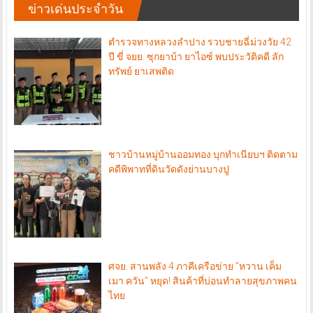
ข่าวเด่นประจำวัน
ตำรวจทางหลวงลำปาง รวบชายฉี่ม่วงวัย 42
ปี ขี่ จยย. ซุกยาบ้า ยาไอซ์ พบประวัติคดี ลัก
ทรัพย์ ยาเสพติด
ชาวบ้านหมู่บ้านออมทอง บุกทำเนียบฯ ติดตาม
คดีพิพาทที่ดินวัดดังย่านบางปู
ศจย. สานพลัง 4 ภาคีเครือข่าย “หวาน เค็ม
เมา ควัน” หยุด! สินค้าที่บ่อนทำลายสุขภาพคน
ไทย