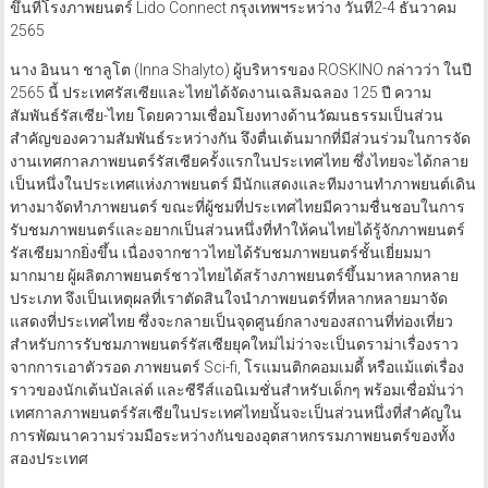
ขึันที่โรงภาพยนตร์ Lido Connect กรุงเทพฯระหว่าง วันที่2-4 ธันวาคม
2565
นาง อินนา ชาลูโต (Inna Shalyto) ผู้บริหารของ ROSKINO กล่าวว่า ในปี
2565 นี้ ประเทศรัสเซียและไทยได้จัดงานเฉลิมฉลอง 125 ปี ความ
สัมพันธ์รัสเซีย-ไทย โดยความเชื่อมโยงทางด้านวัฒนธรรมเป็นส่วน
สำคัญของความสัมพันธ์ระหว่างกัน จึงตื่นเต้นมากที่มีส่วนร่วมในการจัด
งานเทศกาลภาพยนตร์รัสเซียครั้งแรกในประเทศไทย ซึ่งไทยจะได้กลาย
เป็นหนึ่งในประเทศแห่งภาพยนตร์ มีนักแสดงและทีมงานทำภาพยนต์เดิน
ทางมาจัดทำภาพยนตร์ ขณะที่ผู้ชมที่ประเทศไทยมีความชื่นชอบในการ
รับชมภาพยนตร์และอยากเป็นส่วนหนึ่งที่ทำให้คนไทยได้รู้จักภาพยนตร์
รัสเซียมากยิ่งขึ้น เนื่องจากชาวไทยได้รับชมภาพยนตร์ชั้นเยี่ยมมา
มากมาย ผู้ผลิตภาพยนตร์ชาวไทยได้สร้างภาพยนตร์ขึ้นมาหลากหลาย
ประเภท จึงเป็นเหตุผลที่เราตัดสินใจนำภาพยนตร์ที่หลากหลายมาจัด
แสดงที่ประเทศไทย ซึ่งจะกลายเป็นจุดศูนย์กลางของสถานที่ท่องเที่ยว
สำหรับการรับชมภาพยนตร์รัสเซียยุคใหม่ไม่ว่าจะเป็นดราม่าเรื่องราว
จากการเอาตัวรอด ภาพยนตร์ Sci-fi, โรแมนติกคอมเมดี้ หรือแม้แต่เรื่อง
ราวของนักเต้นบัลเล่ต์ และซีรีส์แอนิเมชั่นสำหรับเด็กๆ พร้อมเชื่อมั่นว่า
เทศกาลภาพยนตร์รัสเซียในประเทศไทยนั้นจะเป็นส่วนหนึ่งที่สำคัญใน
การพัฒนาความร่วมมือระหว่างกันของอุตสาหกรรมภาพยนตร์ของทั้ง
สองประเทศ