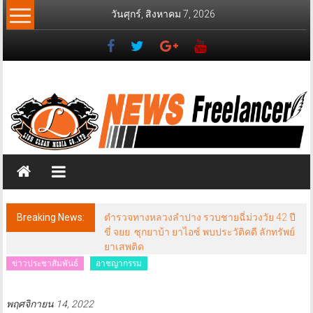
Skip
วันศุกร์, สิงหาคม 7, 2026
to
content
News
Freelancer
นิ
วส์
ฟรี
แลน
เซอร์
Breaking News:
ตำรวจทางหลวงลำปาง รวบชายฉี่ม่วงวัย 42 ปี
ขี่ จยย. ซุกยาบ้า ยาไอซ์ พบประวัติคดี ลักทรัพย์
ยาเสพติด
ข่าวประชาสัมพันธ์
อาชญากรรม
พฤศจิกายน 14, 2022