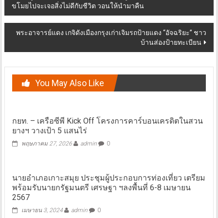
ขโมยไปจะเจอสิ่งไม่ดีกับชีวิต วอนให้นำมาคืน
navigation
พระอาจารย์แดง เกจิดังเมืองกรุงเก่าเจิมรถป้ายแดง “อัจฉริยะ” ชาว
บ้านส่องป้ายทะเบียน
You May Also Like
กยท. – เครือซีพี Kick Off โครงการคาร์บอนเครดิตในสวน
ยางฯ วางเป้า 5 แสนไร่
พฤษภาคม 27, 2026
admin
0
นายอำเภอเกาะสมุย ประชุมผู้ประกอบการท่องเที่ยว เตรียม
พร้อมรับนายกรัฐมนตรี เศรษฐา ฯลงพื้นที่ 6-8 เมษายน
2567
เมษายน 3, 2024
admin
0