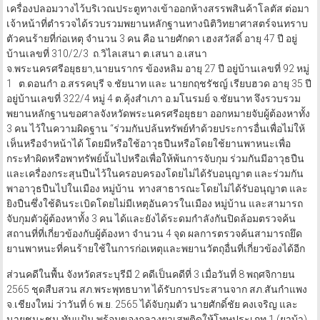
เครื่องปลอมวางไว้บริเวณประตูทางเข้าออกห้างสรรพสินค้าโลตัส ต่อมา
เจ้าหน้าที่ตำรวจได้รวบรวมพยานหลักฐานทางนิติวิทยาศาสตร์จนทราบ
ตัวคนร้ายที่ก่อเหตุ จำนวน 3 คน คือ นายศักดา เฮงสวัสดิ์ อายุ 47 ปี อยู่
บ้านเลขที่ 310/2/3 ถ.วิไลเสนา ต.เสนา อ.เสนา
จ.พระนครศรีอยุธยา,นายนรากร ข้องหลิม อายุ 27 ปี อยู่บ้านเลขที่ 92 หมู่
1 ต.ดอนกำ อ.สรรคบุรี จ.ชัยนาท และ นายกฤชรัชญ์ เรียบฮวด อายุ 35 ปี
อยู่บ้านเลขที่ 322/4 หมู่ 4 ต.คุ้งสำเภา อ.มโนรมย์ จ.ชัยนาท จึงรวบรวม
พยานหลักฐานขอศาลจังหวัดพระนครศรีอยุธยา ออกหมายจับผู้ต้องหาทั้ง
3 คน ไว้ในความผิดฐาน “ร่วมกันปล้นทรัพย์ทำด้วยประการอื่นเพื่อไม่ให้
เห็นหรือจำหน้าได้ โดยมีหรือใช้อาวุธปืนหรือโดยใช้ยานพาหนะเพื่อ
กระทำผิดหรือพาทรัพย์นั้นไปหรือเพื่อให้พ้นการจับกุม ร่วมกันมีอาวุธปืน
และเครื่องกระสุนปืนไว้ในครอบครองโดยไม่ได้รับอนุญาต และร่วมกัน
พาอาวุธปืนไปในเมือง หมู่บ้าน ทางสาธารณะโดยไม่ได้รับอนุญาต และ
ยิงปืนซึ่งใช้ดินระเบิดโดยไม่มีเหตุอันควรในเมือง หมู่บ้าน และสามารถ
จับกุมตัวผู้ต้องหาทั้ง 3 คน ได้และยังได้ระดมกำลังกันปิดล้อมตรวจค้น
สถานที่ที่เกี่ยวข้องกับผู้ต้องหา จำนวน 4 จุด ผลการตรวจค้นสามารถยึด
ยานพาหนะที่คนร้ายใช้ในการก่อเหตุและพยานวัตถุอื่นที่เกี่ยวข้องได้อีก
ส่วนคดีในพื้น จังหวัดสระบุรีมี 2 คดีเป็นคดีที่ 3 เมื่อวันที่ 8 พฤศจิกายน
2565 ชุดสืบสวน สภ.พระพุทธบาท ได้รับการประสานจาก สภ.สันกำแพง
จ.เชียงใหม่ ว่าวันที่ 6 พ.ย. 2565 ได้จับกุมตัว นายศักดิ์ชัย คงเจริญ และ
นายชนะชน ทับแป้น พร้อมของกลางยาเสพติดให้โทษประเภท 1 (ยาบ้า)