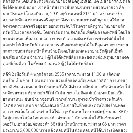
หลายครั้ง โดยแต่ละครั้งจะพยายามงัดเปิดตู้เอทีเอ็ม แต่ไม่สามารถเปิดได้
จึงได้หลบหนี ต่อมา เจ้าหน้าที่ตำรวจสืบสวนจนทราบตัวคนร้ายว่า คือ
นายวีระพงษ์ โกศลยืน อายุ 29 ปี อยู่บ้านเลขที่ 21/4 ม.2 ต.บางนางร้า
อ.บางปะหัน จ.พระนครศรีอยุธยา จึงรวบรวมพยานหลักฐานขอให้ศาล
จังหวัดพระนครศรีอยุธยา ออกหมายจับไว้ในความผิดฐาน “พยายามลัก
ทรัพย์ในเวลากลางคืน โดยทำอันตรายสิ่งกีดกั้นเพื่อคุ้มครองทรัพย์ โดยใช้
ยานพาหนะ เพื่อสะดวกแก่การกระทำความผิด หรือการพาทรัพย์นั้นไป
และทำให้เสียทรัพย์” และสามารถติดตามจับกุมได้ในที่สุด จากการขยาย
ผลการจับกุม ก่อนหน้านี้คนร้ายยังเคยไปก่อเหตุพยายามงัดตู้เอทีเอ็มที่
สภ.พัฒนานิคม จำนวน 1 ตู้(ไม่ได้ทรัพย์สิน) และยังเคยก่อเหตุพยายามงัด
ตู้เอทีเอ็มที่ สภ.โพธิ์ทอง จำนวน 2 ตู้ (ไม่ได้ทรัพย์สิน)
คดีที่ 2 เมื่อวันที่ 4 พฤศจิกายน 2565 เวลาประมาณ 11.00 น. เกิดเหตุ
คนร้ายเป็นชาย 1 คน แต่งกายสวมเสื้อแจ็คแก๊ตแขนยาวสีดำ,กางเกงขา
ยาวสีเข้ม,สวมหมวกนิรภัยแบบครึ่งใบสีดำ แบบมีหน้ากากปิดด้านหน้า ใช้
รถจักรยานยนต์ยามาฮ่า ฟีโน่ สีเข้ม -ขาว ไม่ติดแผ่นป้ายทะเบียน เป็น
ยานพาหนะ ขับเข้ามาจอดบริเวณหน้าประตูทางเข้าห้างสรรพสินค้า
โลตัส สาขาเสนา จากนั้นเดินเข้าไปภายในห้างและตรงไปยังร้านทอง
เยาวราชเอ็มโกลด์ คนร้ายได้ใช้อาวุธปืนแบบไทยประดิษฐ์ ขนาด .38 ยิง
ใส่ตู้กระจกโชว์สร้อยคอทองคำ จำนวน 1 นัด จากนั้นได้ปีนข้ามเคาร์
เตอร์ไปเอาสร้อยคอทองคำ 68 เส้น น้ำหนักรวมประมาณ 86 บาท ราคา
ประมาณ 2,600,000 บาท แล้วหลบหนีไป ก่อนหลบหนีได้นำระเบิดแสวง