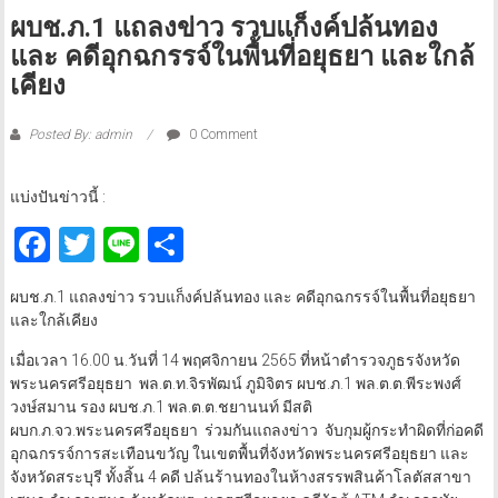
ผบช.ภ.1 แถลงข่าว รวบแก็งค์ปล้นทอง
และ คดีอุกฉกรรจ์ในพื้นที่อยุธยา และใกล้
เคียง
Posted By: admin
0 Comment
แบ่งปันข่าวนี้ :
Facebook
Twitter
Line
Share
ผบช.ภ.1 แถลงข่าว รวบแก็งค์ปล้นทอง และ คดีอุกฉกรรจ์ในพื้นที่อยุธยา
และใกล้เคียง
เมื่อเวลา 16.00 น.วันที่ 14 พฤศจิกายน 2565 ที่หน้าตำรวจภูธรจังหวัด
พระนครศรีอยุธยา พล.ต.ท.จิรพัฒน์ ภูมิจิตร ผบช.ภ.1 พล.ต.ต.พีระพงศ์
วงษ์สมาน รอง ผบช.ภ.1 พล.ต.ต.ชยานนท์ มีสติ
ผบก.ภ.จว.พระนครศรีอยุธยา ร่วมกันแถลงข่าว จับกุมผู้กระทำผิดที่ก่อคดี
อุกฉกรรจ์การสะเทือนขวัญ ในเขตพื้นที่จังหวัดพระนครศรีอยุธยา และ
จังหวัดสระบุรี ทั้งสิ้น 4 คดี ปล้นร้านทองในห้างสรรพสินค้าโลตัสสาขา