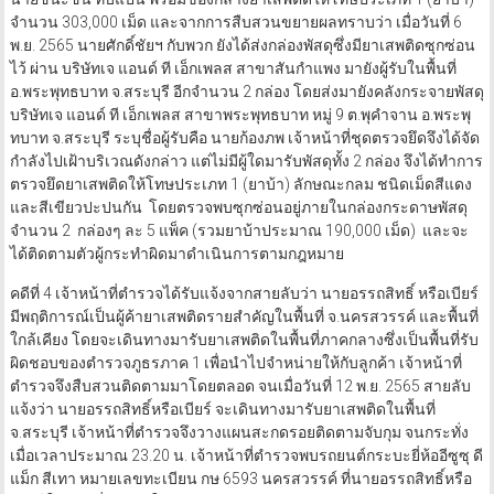
จำนวน 303,000 เม็ด และจากการสืบสวนขยายผลทราบว่า เมื่อวันที่ 6
พ.ย. 2565 นายศักดิ์ชัยฯ กับพวก ยังได้ส่งกล่องพัสดุซึ่งมียาเสพติดซุกซ่อน
ไว้ ผ่าน บริษัทเจ แอนด์ ที เอ็กเพลส สาขาสันกำแพง มายังผู้รับในพื้นที่
อ.พระพุทธบาท จ.สระบุรี อีกจำนวน 2 กล่อง โดยส่งมายังคลังกระจายพัสดุ
บริษัทเจ แอนด์ ที เอ็กเพลส สาขาพระพุทธบาท หมู่ 9 ต.พุคำจาน อ.พระพุ
ทบาท จ.สระบุรี ระบุชื่อผู้รับคือ นายก้องภพ เจ้าหน้าที่ชุดตรวจยึดจึงได้จัด
กำลังไปเฝ้าบริเวณดังกล่าว แต่ไม่มีผู้ใดมารับพัสดุทั้ง 2 กล่อง จึงได้ทำการ
ตรวจยึดยาเสพติดให้โทษประเภท 1 (ยาบ้า) ลักษณะกลม ชนิดเม็ดสีแดง
และสีเขียวปะปนกัน โดยตรวจพบซุกซ่อนอยู่ภายในกล่องกระดาษพัสดุ
จำนวน 2 กล่องๆ ละ 5 แพ็ค (รวมยาบ้าประมาณ 190,000 เม็ด) และจะ
ได้ติดตามตัวผู้กระทำผิดมาดำเนินการตามกฎหมาย
คดีที่ 4 เจ้าหน้าที่ตำรวจได้รับแจ้งจากสายลับว่า นายอรรถสิทธิ์ หรือเบียร์
มีพฤติการณ์เป็นผู้ค้ายาเสพติดรายสำคัญในพื้นที่ จ.นครสวรรค์ และพื้นที่
ใกล้เคียง โดยจะเดินทางมารับยาเสพติดในพื้นที่ภาคกลางซึ่งเป็นพื้นที่รับ
ผิดชอบของตำรวจภูธรภาค 1 เพื่อนำไปจำหน่ายให้กับลูกค้า เจ้าหน้าที่
ตำรวจจึงสืบสวนติดตามมาโดยตลอด จนเมื่อวันที่ 12 พ.ย. 2565 สายลับ
แจ้งว่า นายอรรถสิทธิ์หรือเบียร์ จะเดินทางมารับยาเสพติดในพื้นที่
จ.สระบุรี เจ้าหน้าที่ตำรวจจึงวางแผนสะกดรอยติดตามจับกุม จนกระทั่ง
เมื่อเวลาประมาณ 23.20 น. เจ้าหน้าที่ตำรวจพบรถยนต์กระบะยี่ห้ออีซูซุ ดี
แม็ก สีเทา หมายเลขทะเบียน กษ 6593 นครสวรรค์ ที่นายอรรถสิทธิ์หรือ