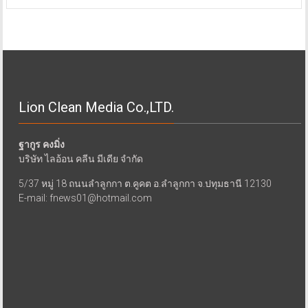
Lion Clean Media Co.,LTD.
ฐากูร คงมิ่ง
บริษัท ไลอ้อน คลีน มีเดีย จำกัด
5/37 หมู่ 18 ถนนลำลูกกา ต.คูคต อ.ลำลูกกา จ.ปทุมธานี 12130
E-mail: fnews01@hotmail.com