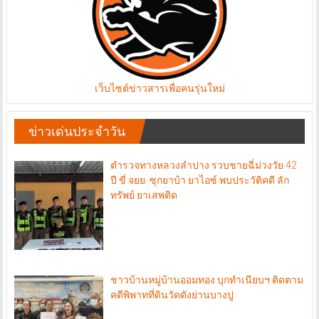
เว็บไซต์ข่าวสารเพื่อคนรุ่นใหม่
ข่าวเด่นประจำวัน
ตำรวจทางหลวงลำปาง รวบชายฉี่ม่วงวัย 42
ปี ขี่ จยย. ซุกยาบ้า ยาไอซ์ พบประวัติคดี ลัก
ทรัพย์ ยาเสพติด
ชาวบ้านหมู่บ้านออมทอง บุกทำเนียบฯ ติดตาม
คดีพิพาทที่ดินวัดดังย่านบางปู