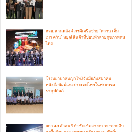
ศจย. สานพลัง 4 ภาคีเครือข่าย “หวาน เค็ม
เมา ควัน” หยุด! สินค้าที่บ่อนทำลายสุขภาพคน
ไทย
โรงพยาบาลพญาไท3จับมือกับสมาคม
หนังสือพิมพ์แห่งประเทศไทยในพระบรม
ราชูปถัมภ์
ผกก.สภ.ลำสนธิ กำชับเข้มสายตรวจ–สายสืบ
ลงพื้นที่ดูแลประชาชน สร้างความเชื่อมั่น