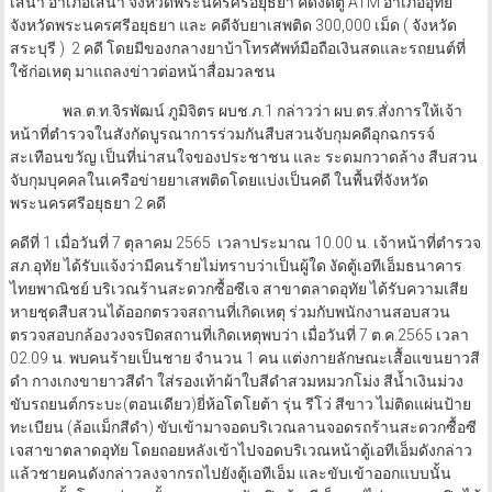
เสนา อำเภอเสนา จังหวัดพระนครศรีอยุธยา คดีงัดตู้ ATM อำเภออุทัย
จังหวัดพระนครศรีอยุธยา และ คดีจับยาเสพติด 300,000 เม็ด ( จังหวัด
สระบุรี ) 2 คดี โดยมีของกลางยาบ้าโทรศัพท์มือถือเงินสดและรถยนต์ที่
ใช้ก่อเหตุ มาแถลงข่าวต่อหน้าสื่อมวลชน
พล.ต.ท.จิรพัฒน์ ภูมิจิตร ผบช.ภ.1 กล่าวว่า ผบ.ตร.สั่งการให้เจ้า
หน้าที่ตำรวจในสังกัดบูรณาการร่วมกันสืบสวนจับกุมคดีอุกฉกรรจ์
สะเทือนขวัญ เป็นที่น่าสนใจของประชาชน และ ระดมกวาดล้าง สืบสวน
จับกุมบุคคลในเครือข่ายยาเสพติดโดยแบ่งเป็นคดี ในพื้นที่จังหวัด
พระนครศรีอยุธยา 2 คดี
คดีที่ 1 เมื่อวันที่ 7 ตุลาคม 2565 เวลาประมาณ 10.00 น. เจ้าหน้าที่ตำรวจ
สภ.อุทัย ได้รับแจ้งว่ามีคนร้ายไม่ทราบว่าเป็นผู้ใด งัดตู้เอทีเอ็มธนาคาร
ไทยพาณิชย์ บริเวณร้านสะดวกซื้อซีเจ สาขาตลาดอุทัย ได้รับความเสีย
หายชุดสืบสวนได้ออกตรวจสถานที่เกิดเหตุ ร่วมกับพนักงานสอบสวน
ตรวจสอบกล้องวงจรปิดสถานที่เกิดเหตุพบว่า เมื่อวันที่ 7 ต.ค.2565 เวลา
02.09 น. พบคนร้ายเป็นชาย จำนวน 1 คน แต่งกายลักษณะเสื้อแขนยาวสี
ดำ กางเกงขายาวสีดำ ใส่รองเท้าผ้าใบสีดำสวมหมวกโม่ง สีน้ำเงินม่วง
ขับรถยนต์กระบะ(ตอนเดียว)ยี่ห้อโตโยต้า รุ่น รีโว่ สีขาว ไม่ติดแผ่นป้าย
ทะเบียน (ล้อแม็กสีดำ) ขับเข้ามาจอดบริเวณลานจอดรถร้านสะดวกซื้อซี
เจสาขาตลาดอุทัย โดยถอยหลังเข้าไปจอดบริเวณหน้าตู้เอทีเอ็มดังกล่าว
แล้วชายคนดังกล่าวลงจากรถไปยังตู้เอทีเอ็ม และขับเข้าออกแบบนั้น