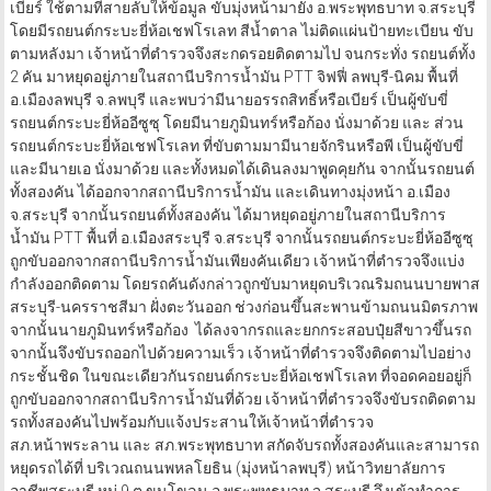
เบียร์ ใช้ตามที่สายลับให้ข้อมูล ขับมุ่งหน้ามายัง อ.พระพุทธบาท จ.สระบุรี
โดยมีรถยนต์กระบะยี่ห้อเชฟโรเลท สีน้ำตาล ไม่ติดแผ่นป้ายทะเบียน ขับ
ตามหลังมา เจ้าหน้าที่ตำรวจจึงสะกดรอยติดตามไป จนกระทั่ง รถยนต์ทั้ง
2 คัน มาหยุดอยู่ภายในสถานีบริการน้ำมัน PTT จิฟฟี่ ลพบุรี-นิคม พื้นที่
อ.เมืองลพบุรี จ.ลพบุรี และพบว่ามีนายอรรถสิทธิ์หรือเบียร์ เป็นผู้ขับขี่
รถยนต์กระบะยี่ห้ออีซูซุ โดยมีนายภูมินทร์หรือก้อง นั่งมาด้วย และ ส่วน
รถยนต์กระบะยี่ห้อเชฟโรเลท ที่ขับตามมามีนายจักรินหรือพี เป็นผู้ขับขี่
และมีนายเอ นั่งมาด้วย และทั้งหมดได้เดินลงมาพูดคุยกัน จากนั้นรถยนต์
ทั้งสองคัน ได้ออกจากสถานีบริการน้ำมัน และเดินทางมุ่งหน้า อ.เมือง
จ.สระบุรี จากนั้นรถยนต์ทั้งสองคัน ได้มาหยุดอยู่ภายในสถานีบริการ
น้ำมัน PTT พื้นที่ อ.เมืองสระบุรี จ.สระบุรี จากนั้นรถยนต์กระบะยี่ห้ออีซูซุ
ถูกขับออกจากสถานีบริการน้ำมันเพียงคันเดียว เจ้าหน้าที่ตำรวจจึงแบ่ง
กำลังออกติดตาม โดยรถคันดังกล่าวถูกขับมาหยุดบริเวณริมถนนบายพาส
สระบุรี-นครราชสีมา ฝั่งตะวันออก ช่วงก่อนขึ้นสะพานข้ามถนนมิตรภาพ
จากนั้นนายภูมินทร์หรือก้อง ได้ลงจากรถและยกกระสอบปุ๋ยสีขาวขึ้นรถ
จากนั้นจึงขับรถออกไปด้วยความเร็ว เจ้าหน้าที่ตำรวจจึงติดตามไปอย่าง
กระชั้นชิด ในขณะเดียวกันรถยนต์กระบะยี่ห้อเชฟโรเลท ที่จอดคอยอยู่ก็
ถูกขับออกจากสถานีบริการน้ำมันที่ด้วย เจ้าหน้าที่ตำรวจจึงขับรถติดตาม
รถทั้งสองคันไปพร้อมกับแจ้งประสานให้เจ้าหน้าที่ตำรวจ
สภ.หน้าพระลาน และ สภ.พระพุทธบาท สกัดจับรถทั้งสองคันและสามารถ
หยุดรถได้ที่ บริเวณถนนพหลโยธิน (มุ่งหน้าลพบุรี) หน้าวิทยาลัยการ