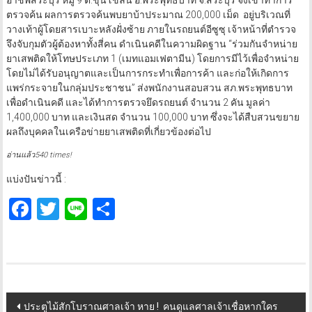
อาชีพสระบุรี หมู่ 9 ต.ขุนโขลน อ.พระพุทธบาท จ.สระบุรี จึงเข้าทำการ
ตรวจค้น ผลการตรวจค้นพบยาบ้าประมาณ 200,000 เม็ด อยู่บริเวณที่
วางเท้าผู้โดยสารเบาะหลังฝั่งซ้าย ภายในรถยนต์อีซูซุ เจ้าหน้าที่ตำรวจ
จึงจับกุมตัวผู้ต้องหาทั้งสี่คน ดำเนินคดีในความผิดฐาน “ร่วมกันจำหน่าย
ยาเสพติดให้โทษประเภท 1 (เมทแอมเฟตามีน) โดยการมีไว้เพื่อจำหน่าย
โดยไม่ได้รับอนุญาตและเป็นการกระทำเพื่อการค้า และก่อให้เกิดการ
แพร่กระจายในกลุ่มประชาชน” ส่งพนักงานสอบสวน สภ.พระพุทธบาท
เพื่อดำเนินคดี และได้ทำการตรวจยึดรถยนต์ จำนวน 2 คัน มูลค่า
1,400,000 บาท และเงินสด จำนวน 100,000 บาท ซึ่งจะได้สืบสวนขยาย
ผลถึงบุคคลในเครือข่ายยาเสพติดที่เกี่ยวข้องต่อไป
อ่านแล้ว540 times!
แบ่งปันข่าวนี้ :
Facebook
Twitter
Line
Share
Post
ประตูไม้สักโบราณศาลเจ้า หาย ! คนดูแลศาลเจ้าเชื่อหากใคร