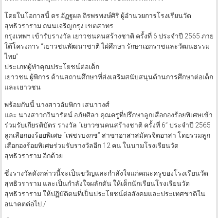
โดยในโอกาสนี้ ดร.อัฏฐผล ถิรพรพงษ์ศิริ ผู้อำนวยการโรงเรียนวัด
สุทธิวราราม ถนนเจริญกรุง เขตสาทร
กรุงเทพฯ เข้ารับรางวัล เยาวชนคนสร้างชาติ ครั้งที่ 6 ประจำปี 2565 ภาย
ใต้โครงการ “เยาวชนพัฒนาชาติ ไฝ่ศึกษา รักษาเอกราชและวัฒนธรรม
ไทย”
ประเภทผู้ทำคุณประโยชน์ต่อเด็ก
เยาวชน ผู้พิการ ด้านสถานศึกษาที่ส่งเสริมสนับสนุนด้านการศึกษาต่อเด็ก
และเยาวชน
พร้อมกันนี้ นางสาวอัมพิกา เสนาวงศ์
และ นางสาวกวินารัตน์ อภัยศิลา คุณครูที่ปรึกษาลูกเสือกองร้อยพิเศษเข้า
ร่วมรับเกียรติบัตร รางวัล “เยาวชนคนสร้างชาติ ครั้งที่ 6” ประจำปี 2565
ลูกเสือกองร้อยพิเศษ “เพชรบงกช” สาขาอาสาสมัครจิตอาสา โดยรวมลูก
เสือกองร้อยพิเศษร่วมรับรางวัลอีก 12 คน ในนามโรงเรียนวัด
สุทธิวราราม อีกด้วย
ซึ่งรางวัลดังกล่าวนี้จะเป็นขวัญและกำลังใจแก่คณะครูของโรงเรียนวัด
สุทธิวราราม และเป็นกำลังใจผลักดัน ให้เด็กนักเรียนโรงเรียนวัด
สุทธิวราราม ให้ปฏิบัติตนที่เป็นประโยชน์ต่อสังคมและประเทศชาติใน
อนาคตต่อไป./