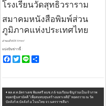
โรงเรียนวัดสุทธิวราราม
สมาคมหนังสือพิมพ์ส่วน
ภูมิภาคแห่งประเทศไทย
อ่านแล้ว606 times!
แบ่งปันข่าวนี้ :
Facebook
Twitter
Line
Share
Post
พล.ต.ท.อัคราเดช พิมลศรี ผบช.ภ.6 ขอเรียนเชิญร่วมเป็นเจ้าภาพ
ทอดกฐินสามัคคี “เพื่อสมทบทุนสร้างมหาเจดีย์” ทอดถวาย ณ วัด
navigation
บัลลังก์ ต.บัลลังก์ อ.โนนไทย จว.นครราชสีมา