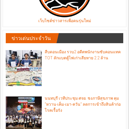
เว็บไซต์ข่าวสารเพื่อคนรุ่นใหม่
ข่าวเด่นประจำวัน
สืบดอนเมือง รวบ2 อดีตพนักงานซับคอนแทค
TOT ลักแบตตู้ไฟเก่าเสียหาย 2.2 ล้าน
นนทบุรี เวทีประชุม ศจย. ชงภาษีสุขภาพ คุม
“หวาน-เค็ม-เมา-ควัน“ ลดการเข้าถึงสินค้าก่อ
โรคเรื้อรัง