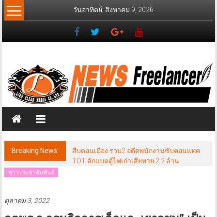
Skip
วันอาทิตย์, สิงหาคม 9, 2026
to
content
News
Freelancer
นิ
วส์
ฟรี
แลน
เซอร์
Breaking News:
สืบดอนเมือง รวบ2 อดีตพนักงานซับคอนแทค
TOT ลักแบตตู้ไฟเก่าเสียหาย 2.2 ล้าน
ข่าวประชาสัมพันธ์
ตุลาคม 3, 2022