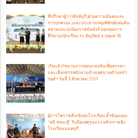
ที่ปรึกษาผู้ว่าฯสิงห์บุรี(ฝ่ายความมั่นคงและ
การปกครอง )และประธานกลุ่มพิทักษ์แผ่นดิน
สยามและปกป้องราชบัลลังก์ มอบทุนการ
ศึกษาแก่นักเรียน รร.ธัญรัตน์ จ.ปทุมธานี
เริ่มแล้ว!!ขบวนการสอบแข่งขันเพื่อสรรหา
และเลือกสรรพนักงานจ้างเทศบาลตำบลป่า
ก่อดำ วันนี้ 8 สิงหาคม 2569
ผู้การโคราชสั่งเข้มทุกโรงเรียน ย้ำซ้อมแผน
“หนี-ซ่อน-สู้” รับมือเหตุรุนแรง หลังกราดยิง
โรงเรียนนนทบุรี