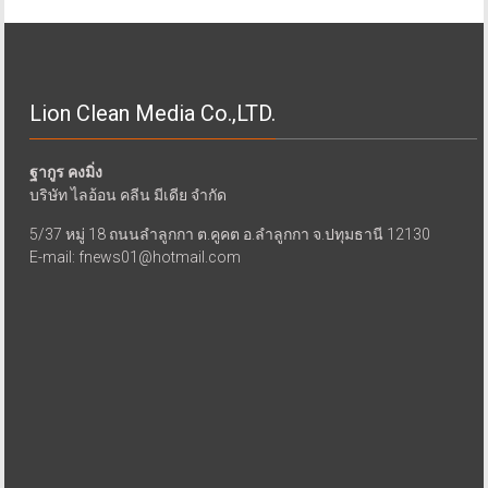
Lion Clean Media Co.,LTD.
ฐากูร คงมิ่ง
บริษัท ไลอ้อน คลีน มีเดีย จำกัด
5/37 หมู่ 18 ถนนลำลูกกา ต.คูคต อ.ลำลูกกา จ.ปทุมธานี 12130
E-mail: fnews01@hotmail.com